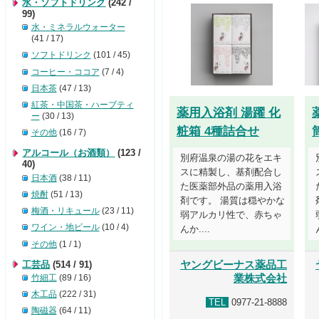
水・ソフトドリンク
(242 /
99)
水・ミネラルウォーター
(41 / 17)
ソフトドリンク
(101 / 45)
コーヒー・ココア
(7 / 4)
日本茶
(47 / 13)
紅茶・中国茶・ハーブティ
薬用入浴剤 湯躍 化
ー
(30 / 13)
粧箱 4種詰合せ
その他
(16 / 7)
アルコール（お酒類）
(123 /
別府温泉の湯の花をエキ
40)
スに精製し、基剤配合し
日本酒
(38 / 11)
た医薬部外品の薬用入浴
焼酎
(51 / 13)
剤です。 湯質は穏やかな
梅酒・リキュール
(23 / 11)
弱アルカリ性で、赤ちゃ
ワイン・地ビール
(10 / 4)
んか....
その他
(1 / 1)
工芸品
(514 / 91)
ヤングビーナス薬品工
竹細工
(89 / 16)
業株式会社
木工品
(222 / 31)
TEL
0977-21-8888
陶磁器
(64 / 11)