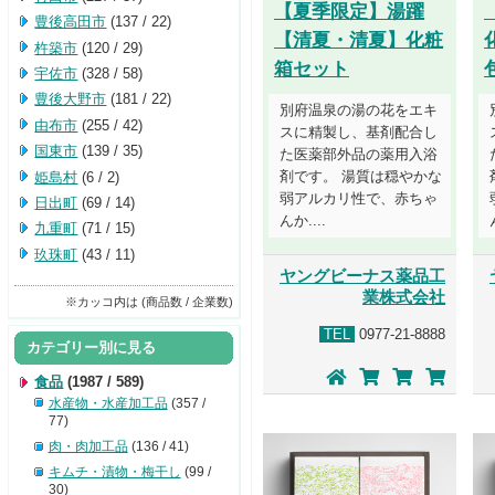
【夏季限定】湯躍
豊後高田市
(137 / 22)
【清夏・清夏】化粧
杵築市
(120 / 29)
箱セット
宇佐市
(328 / 58)
豊後大野市
(181 / 22)
別府温泉の湯の花をエキ
由布市
(255 / 42)
スに精製し、基剤配合し
国東市
(139 / 35)
た医薬部外品の薬用入浴
剤です。 湯質は穏やかな
姫島村
(6 / 2)
弱アルカリ性で、赤ちゃ
日出町
(69 / 14)
んか....
九重町
(71 / 15)
玖珠町
(43 / 11)
ヤングビーナス薬品工
業株式会社
※カッコ内は (商品数 / 企業数)
TEL
0977-21-8888
カテゴリー別に見る
食品
(1987 / 589)
水産物・水産加工品
(357 /
77)
肉・肉加工品
(136 / 41)
キムチ・漬物・梅干し
(99 /
30)