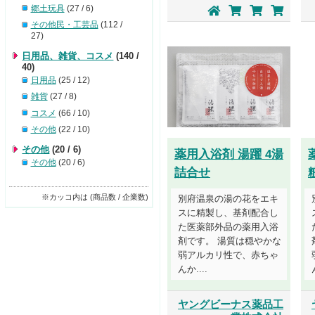
郷土玩具
(27 / 6)
その他民・工芸品
(112 /
27)
日用品、雑貨、コスメ
(140 /
40)
日用品
(25 / 12)
雑貨
(27 / 8)
コスメ
(66 / 10)
その他
(22 / 10)
その他
(20 / 6)
薬用入浴剤 湯躍 4湯
その他
(20 / 6)
詰合せ
※カッコ内は (商品数 / 企業数)
別府温泉の湯の花をエキ
スに精製し、基剤配合し
た医薬部外品の薬用入浴
剤です。 湯質は穏やかな
弱アルカリ性で、赤ちゃ
んか....
ヤングビーナス薬品工