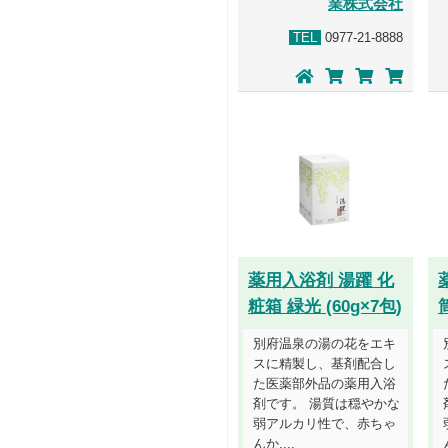
業株式会社
TEL
0977-21-8888
薬用入浴剤 湯躍 化
粧箱 緑光 (60g×7包)
別府温泉の湯の花をエキ
スに精製し、基剤配合し
た医薬部外品の薬用入浴
剤です。 湯質は穏やかな
弱アルカリ性で、赤ちゃ
んか....