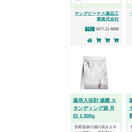
ヤングビーナス薬品工
業株式会社
TEL
0977-21-8888
薬用入浴剤 湯躍 ス
タンディング袋 月
白 1,500g
霞
別府温泉の湯の花をエキ