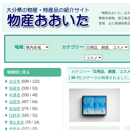
『物産おおいた』は
農林水産物、加工食
皆様、また地域特産
地域
カテゴリー
カテゴリー "
日用品、雑貨、コス
地域別に見る
[
66
件] のデータが検索されま
大分市
(609 / 122)
別府市
(328 / 53)
中津市
(330 / 49)
日田市
(407 / 64)
佐伯市
(275 / 55)
臼杵市
(165 / 31)
津久見市
(78 / 14)
竹田市
(227 / 37)