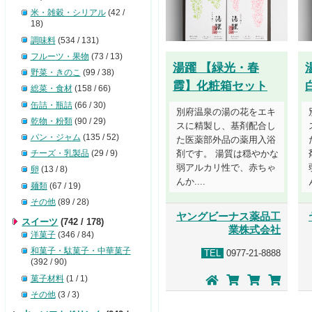
米・雑穀・シリアル
(42 /
18)
調味料
(534 / 131)
フルーツ・果物
(73 / 13)
湯躍 【緑光・春
野菜・きのこ
(99 / 38)
霞】化粧箱セット
総菜・食材
(158 / 66)
缶詰・瓶詰
(66 / 30)
別府温泉の湯の花をエキ
乾物・粉類
(90 / 29)
スに精製し、基剤配合し
パン・ジャム
(135 / 52)
た医薬部外品の薬用入浴
チーズ・乳製品
(29 / 9)
剤です。 湯質は穏やかな
弱アルカリ性で、赤ちゃ
卵
(13 / 8)
んか....
麺類
(67 / 19)
その他
(89 / 28)
ヤングビーナス薬品工
スイーツ
(742 / 178)
業株式会社
洋菓子
(346 / 84)
和菓子・駄菓子・中華菓子
TEL
0977-21-8888
(392 / 90)
菓子材料
(1 / 1)
その他
(3 / 3)