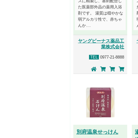
スに精製し、基剤配合し
た医薬部外品の薬用入浴
剤です。 湯質は穏やかな
弱アルカリ性で、赤ちゃ
んか....
ヤングビーナス薬品工
業株式会社
TEL
0977-21-8888
別府温泉せっけん