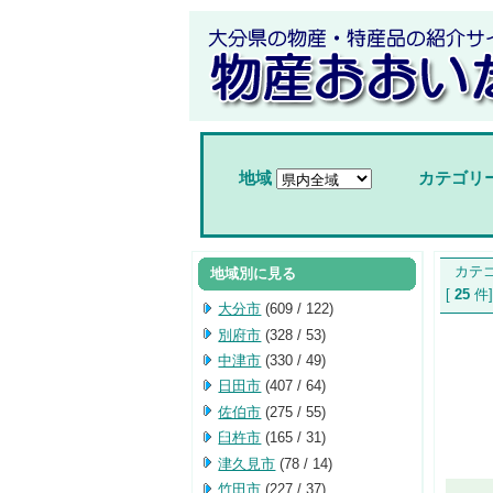
地域
カテゴリ
カテゴ
地域別に見る
[
25
件
大分市
(609 / 122)
別府市
(328 / 53)
中津市
(330 / 49)
日田市
(407 / 64)
佐伯市
(275 / 55)
臼杵市
(165 / 31)
津久見市
(78 / 14)
竹田市
(227 / 37)