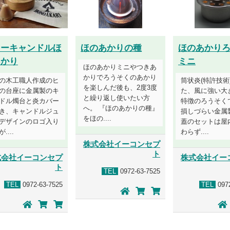
リーキャンドルほ
ほのあかりの種
ほのあかり
あかり
ミニ
ほのあかりミニやつきあ
かりでろうそくのあかり
の木工職人作成のヒ
筒状炎(特許技術
を楽しんだ後も、2度3度
の台座に金属製のキ
た、風に強い大
と繰り返し使いたい方
ドル燭台と炎カバー
特徴のろうそく
へ。 『ほのあかりの種』
き、キャンドルジュ
損しづらい金属
をほの....
デザインのロゴ入り
蓋のセットは屋
....
わらず....
株式会社イーコンセプ
ト
式会社イーコンセプ
株式会社イー
ト
TEL
0972-63-7525
TEL
0972-63-7525
TEL
0972