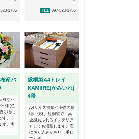
ト
ト
523-1786
TEL
097-523-1786
由布産バ
総桐製A4トレイ
0
KAMIIRE(かみいれ)
4段
新鮮なバ
20本(色
A4サイズ書類や小物の整
た贈り物に
理に便利! 総桐製で、高
です。※
級感あふれるインテリア
です。実
としても活躍します。底
に切り込みがあり、重ね
てもず....