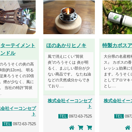
ンターテイメント
ほのあかりヒノキ
特製カボス
ャンドル
風で消えにくい“筒状
大分県の名産柑
炎”のろうそくは 炎が明
ス』 カボスの
のろうそくの炎の高
るく、まぶしい部分が少
レッシュ効果に
4倍(約12cm)。 明る
ない商品です。 なたね油
ます。ろうそく
従来ろうそくの10倍
などの天然成分からでき
としてアロマキ
。煙が少なく、風に
ており....
とし....
。 当社の特許“筒状
.
株式会社イーコンセプ
株式会社イー
ト
式会社イーコンセプ
ト
TEL
0972-63-7525
TEL
0972
TEL
0972-63-7525