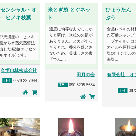
ッセンシャル・オ
米とぎ袋 とぐネッ
ひょうたん
ル ヒノキ枝葉
ト
ぷう
適度に均等な力でしっか
食品レベルの材
りと研げ、米粒の欠損が
た石鹸シャンプ
耶馬渓産の、ヒノキ
ありません。ヌカがすっ
ーブオイル、コ
葉から水蒸気蒸留法
きりとれ、養分を落とさ
オイルを原料に
出した精油(エッセン
ないため、美味しさの素
塩(オリジナル
ルオイル)です。
「でん....
海塩....
久恒山林株式会社
田月の会
有限会社 オ
TEL
0979-22-7944
TEL
090-5295-5684
TEL
0972