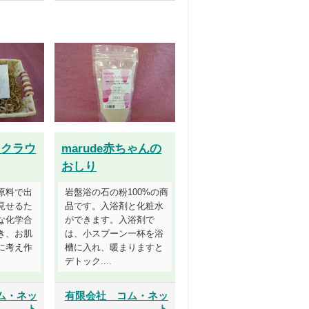
 クラウ
marude赤ちゃんの
おしり
原料で出
岩盤浴の石の粉100%の商
見せるた
品です。入浴剤と化粧水
な化学合
ができます。入浴剤で
き、お肌
は、小スプーン一杯を浴
に考え作
槽に入れ、暖まりますと
デトック....
ム・ネッ
有限会社 コム・ネッ