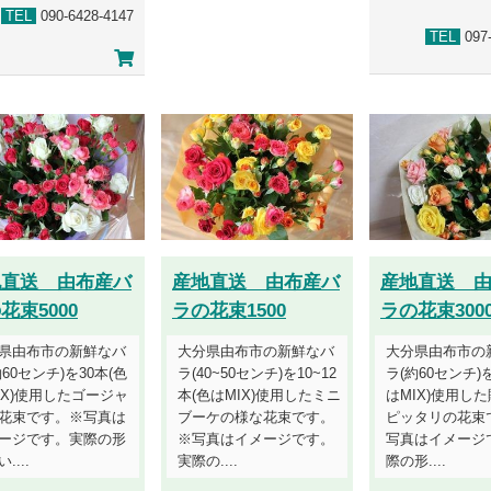
TEL
090-6428-4147
TEL
097-
地直送 由布産バ
産地直送 由布産バ
産地直送 
花束5000
ラの花束1500
ラの花束300
県由布市の新鮮なバ
大分県由布市の新鮮なバ
大分県由布市の
約60センチ)を30本(色
ラ(40~50センチ)を10~12
ラ(約60センチ)を
IX)使用したゴージャ
本(色はMIX)使用したミニ
はMIX)使用し
花束です。※写真は
ブーケの様な花束です。
ピッタリの花束
ージです。実際の形
※写真はイメージです。
写真はイメージ
....
実際の....
際の形....