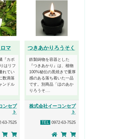
アロマ
つきあかりろうそく
橘『カボ
鉄製鋳物を容器とした
香りはリフ
『つきあかり』は、植物
優れてい
100%秘伝の黒焼きで重厚
に数滴落
感のある落ち着いた一品
ャンドル
です。別商品「ほのあか
りろうそ....
コンセプ
株式会社イーコンセプ
ト
ト
-63-7525
TEL
0972-63-7525