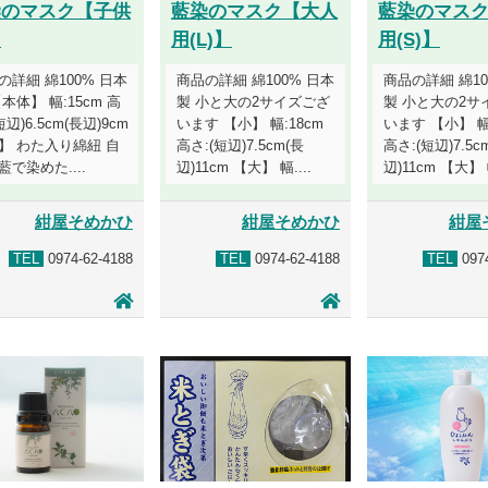
染のマスク【子供
藍染のマスク【大人
藍染のマス
】
用(L)】
用(S)】
の詳細 綿100% 日本
商品の詳細 綿100% 日本
商品の詳細 綿10
本体】 幅:15cm 高
製 小と大の2サイズござ
製 小と大の2サ
短辺)6.5cm(長辺)9cm
います 【小】 幅:18cm
います 【小】 幅
】 わた入り綿紐 自
高さ:(短辺)7.5cm(長
高さ:(短辺)7.5c
藍で染めた....
辺)11cm 【大】 幅....
辺)11cm 【大】 幅
紺屋そめかひ
紺屋そめかひ
紺屋
TEL
0974-62-4188
TEL
0974-62-4188
TEL
0974