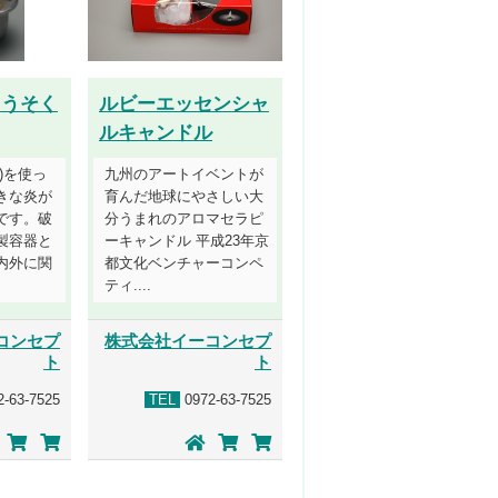
ろうそく
ルビーエッセンシャ
ルキャンドル
)を使っ
九州のアートイベントが
きな炎が
育んだ地球にやさしい大
です。破
分うまれのアロマセラピ
製容器と
ーキャンドル 平成23年京
内外に関
都文化ベンチャーコンペ
ティ....
コンセプ
株式会社イーコンセプ
ト
ト
-63-7525
TEL
0972-63-7525