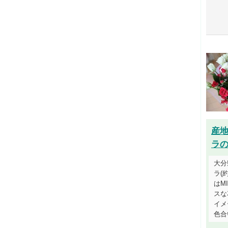
産
ラの
大分
ラ(
はM
スな
イメ
色合い