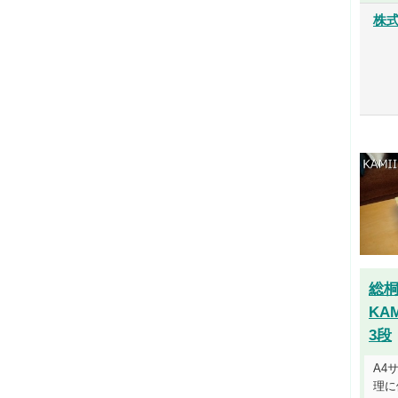
株
総
KA
3段
A4
理に