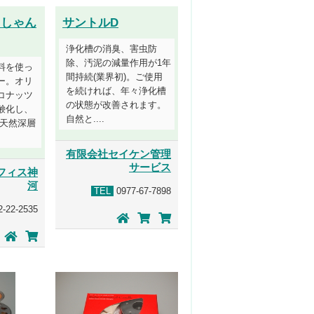
 しゃん
サントルD
浄化槽の消臭、害虫防
除、汚泥の減量作用が1年
料を使っ
間持続(業界初)。ご使用
ー。オリ
を続ければ、年々浄化槽
コナッツ
の状態が改善されます。
鹸化し、
自然と....
の天然深層
有限会社セイケン管理
サービス
フィス神
河
TEL
0977-67-7898
-22-2535