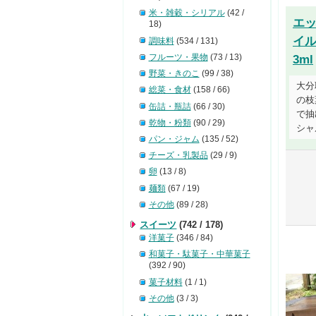
米・雑穀・シリアル
(42 /
エ
18)
イ
調味料
(534 / 131)
フルーツ・果物
(73 / 13)
3ml
野菜・きのこ
(99 / 38)
大分
総菜・食材
(158 / 66)
の枝
缶詰・瓶詰
(66 / 30)
で抽
乾物・粉類
(90 / 29)
シャ
パン・ジャム
(135 / 52)
チーズ・乳製品
(29 / 9)
卵
(13 / 8)
麺類
(67 / 19)
その他
(89 / 28)
スイーツ
(742 / 178)
洋菓子
(346 / 84)
和菓子・駄菓子・中華菓子
(392 / 90)
菓子材料
(1 / 1)
その他
(3 / 3)