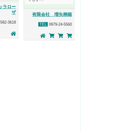
ッラロー
ザ
有限会社 増矢桐箱
582-3618
TEL
0979-24-5560