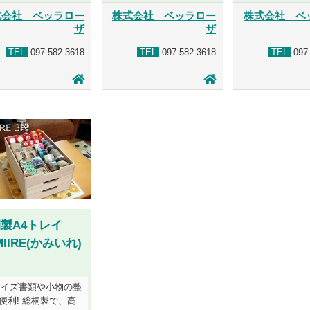
式会社 ベッラロー
株式会社 ベッラロー
株式会社 ベ
ザ
ザ
TEL
097-582-3618
TEL
097-582-3618
TEL
097-
桐製A4トレイ
MIIRE(かみいれ)
サイズ書類や小物の整
便利! 総桐製で、高