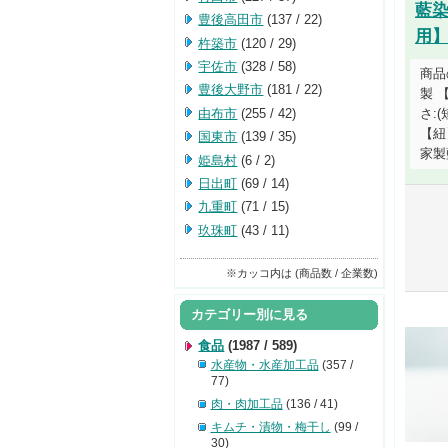
藍
豊後高田市
(137 / 22)
用
杵築市
(120 / 29)
宇佐市
(328 / 58)
商品
豊後大野市
(181 / 22)
製 【
由布市
(255 / 42)
さ:(
【紐
国東市
(139 / 35)
家製
姫島村
(6 / 2)
日出町
(69 / 14)
九重町
(71 / 15)
玖珠町
(43 / 11)
※カッコ内は (商品数 / 企業数)
カテゴリー別に見る
食品
(1987 / 589)
水産物・水産加工品
(357 /
77)
肉・肉加工品
(136 / 41)
キムチ・漬物・梅干し
(99 /
30)