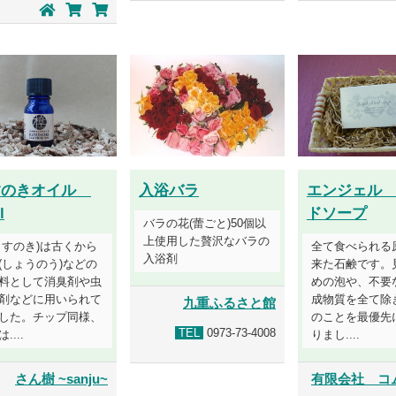
すのきオイル
入浴バラ
エンジェル
l
ドソープ
バラの花(蕾ごと)50個以
上使用した贅沢なバラの
くすのき)は古くから
全て食べられる
入浴剤
(しょうのう)などの
来た石鹸です。
料として消臭剤や虫
めの泡や、不要
剤などに用いられて
成物質を全て除
九重ふるさと館
した。チップ同様、
のことを最優先
TEL
0973-73-4008
....
りまし....
さん樹 ~sanju~
有限会社 コ