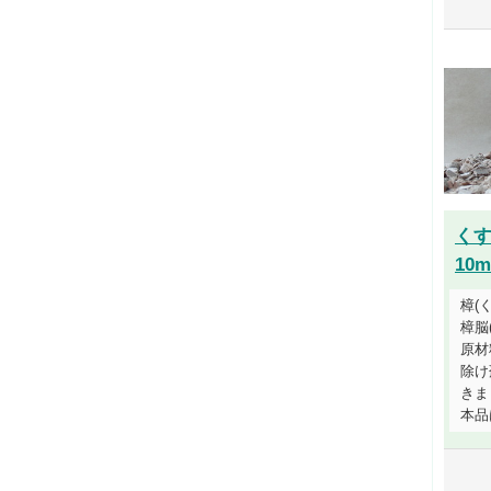
く
10m
樟(
樟脳
原材
除け
きま
本品は