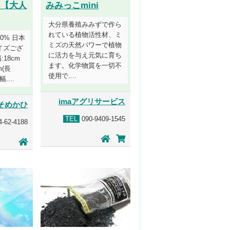
ク【大人
みみっこmini
大分県養殖みみずで作ら
れている植物活性材、ミ
0% 日本
ミズの天然パワーで植物
イズござ
に活力を与え元気に育ち
:18cm
ます。化学物質を一切不
m(長
使用で....
....
imaアグリサービス
そめかひ
TEL
090-9409-1545
-62-4188