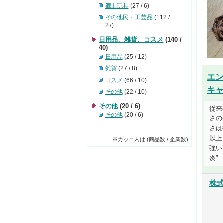
郷土玩具
(27 / 6)
その他民・工芸品
(112 /
27)
日用品、雑貨、コスメ
(140 /
40)
日用品
(25 / 12)
雑貨
(27 / 8)
エ
コスメ
(66 / 10)
キ
その他
(22 / 10)
その他
(20 / 6)
従来
その他
(20 / 6)
さの
さは
以上
※カッコ内は (商品数 / 企業数)
強い
炎”...
株