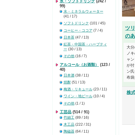
水・ソフトドリンク
(242 /
99)
水・ミネラルウォーター
(41 / 17)
ソフトドリンク
(101 / 45)
ツ
コーヒー・ココア
(7 / 4)
の
日本茶
(47 / 13)
紅茶・中国茶・ハーブティ
大分
ー
(30 / 13)
ノキ
その他
(16 / 7)
ャン
アルコール（お酒類）
(123 /
が付
40)
ン氏
日本酒
(38 / 11)
布袋が
焼酎
(51 / 13)
梅酒・リキュール
(23 / 11)
株
ワイン・地ビール
(10 / 4)
その他
(1 / 1)
工芸品
(514 / 91)
竹細工
(89 / 16)
木工品
(222 / 31)
陶磁器
(64 / 11)