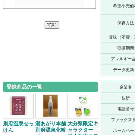
希望小売価
保存方法
賞味（消費）
取扱期間
アレルギー
データ更新
登録商品の一覧
企業名
住所
電話番号
ファックス
別府温泉せっ
湯あがり本舗
大分県限定キ
けん
別府温泉化粧
ャラクター
ホームペー