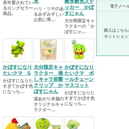
水
耐水耐光ステ
長年愛されてい
電子メー
ッカー かぼ
るロングセラー
ハリ・ツヤのあ
すにゃん
商品。
るみずみずしい
お肌に導....
大分県限定キャ
ラクターの「か
購入はこちら
ぼすにゃ....
ネットショッ
かぼすになり
大分限定キャ
かぼすになり
たいクマ S
ラクター 推
たいクマ ボ
しキャラ前髪
ールチェーン
かぼすになりた
クリップ か
マスコット
すぎてかぼす色
ぼすにゃん
になっち....
かぼすになりた
すぎてかぼす色
湯あがり本舗の
になっち....
オリジナルキャ
ラクター....