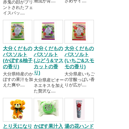
潮流が育....
さめサイ....
赤鬼の顔がプリ
ントされたフェ
イスパッ....
大分くだもの
大分くだもの
大分くだもの
バスソルト
バスソルト
バスソルト
(かぼす&柚子
(ぶどう&マス
(いちご&スモ
の香り)
カットの香
モの香り)
り)
大分県特産のか
大分県産いちご
ぼすの果汁を加
の甘酸っぱい香
大分県産ピオー
えた爽や....
りが広が....
ネエキスを加え
た贅沢な....
とり天になり
かぼす果汁入
湯の花ハンド