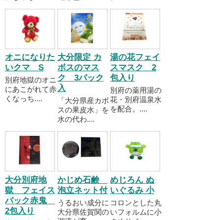
オニになりた
大分限定 カ
湯の花フェイ
いクマ S
ボスのマス
スマスク 2
ク 3パック
包入り
別府地獄のオニ
入
にあこがれて赤
別府の薬用湯の
くなっち....
花・別府温泉水
「大分県産カボ
を配合。....
スの果皮水」を
水の代わ....
大分別府地
かじめ石鹸
めじろん ぬ
獄 フェイス
泡立ネット付
いぐるみ 小
パック赤鬼
うるおい成分に
コロンとした丸
2包入り
大分県佐賀関の
いフォルムに小