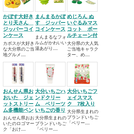
かぼす大好き
まんまるかぼ
めじろん ぬ
とり天さん
す ジッパー
いぐるみマス
ジッパーコイ
コインケース
コット ボー
ンケース
ルチェーン付
まんまるなフォ
ルムがかわいい
カボスが大好き
大分県の大人気
湯あがり....
な大分県のご当
ご当地キャラク
地グルメ....
ター、め....
おんせん県お
大分いちごハ
大分いちごフ
おいた ジェ
ンドクリー
ェイスマス
ットストリー
ム ベリーツ
ク 7枚入り
ム多機能ペン
いちごの香り
大分県生まれの
ブランドいちご
おんせん県おお
大分県生まれの
「ベリー....
いたのロゴマー
ブランドいちご
ク「おけ....
「ベリー....