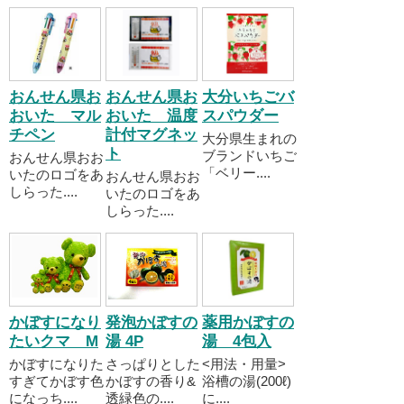
おんせん県お
おんせん県お
大分いちごバ
おいた マル
おいた 温度
スパウダー
チペン
計付マグネッ
大分県生まれの
ト
ブランドいちご
おんせん県おお
「ベリー....
いたのロゴをあ
おんせん県おお
しらった....
いたのロゴをあ
しらった....
かぼすになり
発泡かぼすの
薬用かぼすの
たいクマ M
湯 4P
湯 4包入
かぼすになりた
さっぱりとした
<用法・用量>
すぎてかぼす色
かぼすの香り&
浴槽の湯(200ℓ)
になっち....
透緑色の....
に....