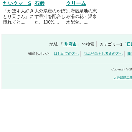
たいクマ S
石鹸
クリーム
「かぼす大好き
大分県産のかぼ
別府温泉地の恵
とり天さん」に
す果汁を配合し
み湯の花・温泉
憧れてと....
た、100%....
水配合。....
地域 「
別府市
」 で検索
カテゴリー1「
日
物産おおいた
はじめての方へ
商品登録をお考えの方へ
商
Copyright © 
大分県商工