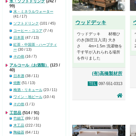
水・ソフトドリンク
(242 /
99)
水・ミネラルウォーター
(41 / 17)
ウッドデッキ
ソフトドリンク
(101 / 45)
コーヒー・ココア
(7 / 4)
ウッドデッキ 材種ひ
日本茶
(47 / 13)
のき(加圧注入済) 大き
紅茶・中国茶・ハーブティ
さ 4m×1.5m 洗濯物を
ー
(30 / 13)
干す竿が入れられる場所
その他
(16 / 7)
を作りました
アルコール（お酒類）
(123 /
40)
(有)高橋製材所
日本酒
(38 / 11)
焼酎
(51 / 13)
TEL
097-551-0313
梅酒・リキュール
(23 / 11)
ワイン・地ビール
(10 / 4)
その他
(1 / 1)
工芸品
(514 / 91)
竹細工
(89 / 16)
木工品
(222 / 31)
陶磁器
(64 / 11)