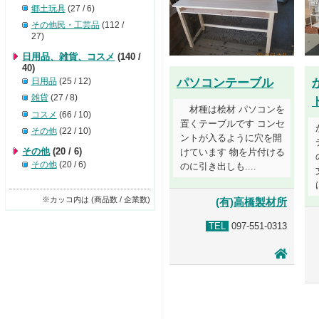
郷土玩具
(27 / 6)
その他民・工芸品
(112 /
27)
日用品、雑貨、コスメ
(140 /
40)
パソコンテーブル
日用品
(25 / 12)
雑貨
(27 / 8)
材種は桧材 パソコンを
コスメ
(66 / 10)
置くテーブルです コンセ
その他
(22 / 10)
ントが入るように穴を開
その他
(20 / 6)
けています 物を片付ける
その他
(20 / 6)
のに引き出しも....
※カッコ内は (商品数 / 企業数)
(有)高橋製材所
TEL
097-551-0313