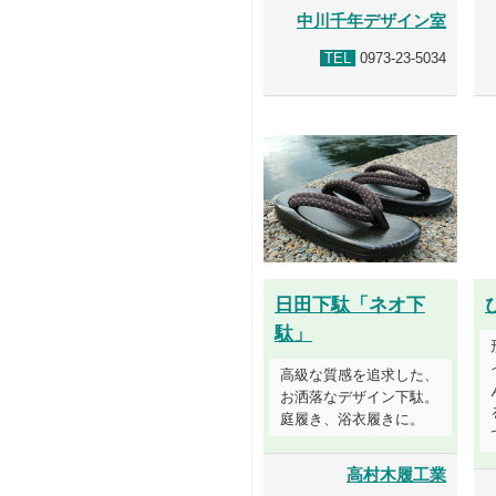
中川千年デザイン室
TEL
0973-23-5034
日田下駄「ネオ下
駄」
高級な質感を追求した、
お洒落なデザイン下駄。
庭履き、浴衣履きに。
高村木履工業