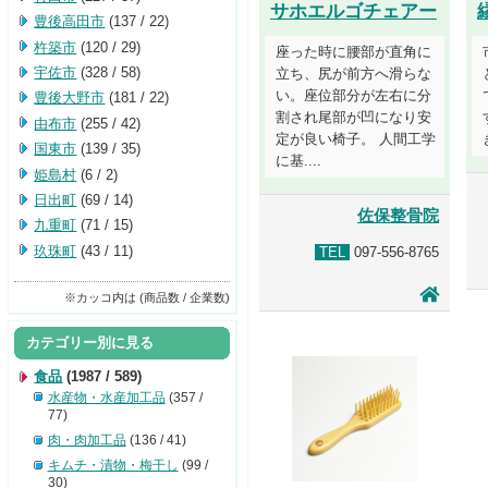
サホエルゴチェアー
豊後高田市
(137 / 22)
杵築市
(120 / 29)
座った時に腰部が直角に
宇佐市
(328 / 58)
立ち、尻が前方へ滑らな
い。座位部分が左右に分
豊後大野市
(181 / 22)
割され尾部が凹になり安
由布市
(255 / 42)
定が良い椅子。 人間工学
国東市
(139 / 35)
に基....
姫島村
(6 / 2)
日出町
(69 / 14)
佐保整骨院
九重町
(71 / 15)
玖珠町
(43 / 11)
TEL
097-556-8765
※カッコ内は (商品数 / 企業数)
カテゴリー別に見る
食品
(1987 / 589)
水産物・水産加工品
(357 /
77)
肉・肉加工品
(136 / 41)
キムチ・漬物・梅干し
(99 /
30)