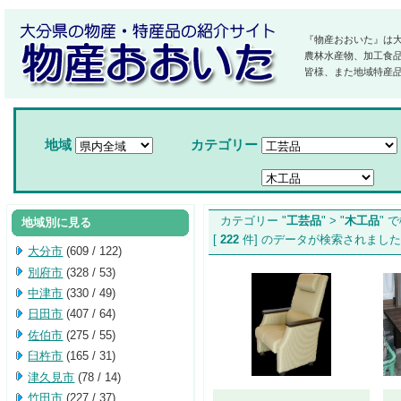
『物産おおいた』は
農林水産物、加工食
皆様、また地域特産
地域
カテゴリー
カテゴリー "
工芸品
" > "
木工品
" 
地域別に見る
[
222
件] のデータが検索され
大分市
(609 / 122)
別府市
(328 / 53)
中津市
(330 / 49)
日田市
(407 / 64)
佐伯市
(275 / 55)
臼杵市
(165 / 31)
津久見市
(78 / 14)
竹田市
(227 / 37)