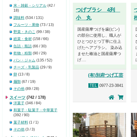
米・雑穀・シリアル
(42 /
つげブラシ 4列
18)
小 丸
調味料
(534 / 131)
フルーツ・果物
(73 / 13)
国産薩摩つげを歯(ピン)
野菜・きのこ
(99 / 38)
の部分に使用し、職人が
総菜・食材
(158 / 66)
ひとつひとつ丁寧に仕上
缶詰・瓶詰
(66 / 30)
げたヘアブラシ。 染み込
乾物・粉類
(90 / 29)
ませた椿油と国産薩摩つ
げ....
パン・ジャム
(135 / 52)
チーズ・乳製品
(29 / 9)
卵
(13 / 8)
(有)別府つげ工芸
麺類
(67 / 19)
TEL
0977-23-3841
その他
(89 / 28)
スイーツ
(742 / 178)
洋菓子
(346 / 84)
和菓子・駄菓子・中華菓子
(392 / 90)
菓子材料
(1 / 1)
その他
(3 / 3)