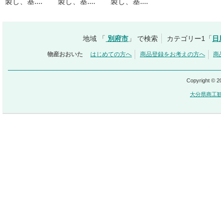
製し、基....
製し、基....
製し、基....
地域 「
別府市
」 で検索
カテゴリー1「
日
物産おおいた
はじめての方へ
商品登録をお考えの方へ
商
Copyright © 
大分県商工