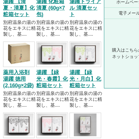
湯躍 【清
湯躍 化粧箱
湯躍トライア
ホームペー
夏・清夏】化
清夏 (60g×7
ル 清夏セッ
電子メー
粧箱セット
包)
ト
別府温泉の湯の
別府温泉の湯の
別府温泉の湯の
花をエキスに精
花をエキスに精
花をエキスに精
製し、基....
製し、基....
製し、基....
購入はこちら
ネットショッ
薬用入浴剤
湯躍 【緑
湯躍 【緑
湯躍 徳用
光・春霞】化
光・月白】化
(2,160g×2袋)
粧箱セット
粧箱セット
別府温泉の湯の
別府温泉の湯の
別府温泉の湯の
花をエキスに精
花をエキスに精
花をエキスに精
製し、基....
製し、基....
製し、基....