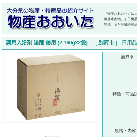
『物産おおいた』は
農林水産物、加工食
皆様、また地域特産
薬用入浴剤 湯躍 徳用 (2,160g×2袋)
[
別府市
]
日用
商品名
特徴・商品
規格・内容