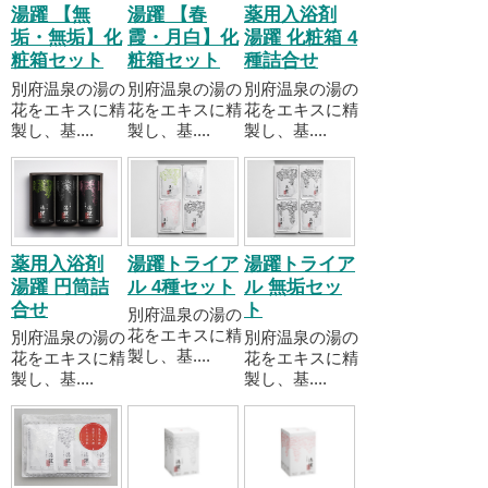
湯躍 【無
湯躍 【春
薬用入浴剤
垢・無垢】化
霞・月白】化
湯躍 化粧箱 4
粧箱セット
粧箱セット
種詰合せ
別府温泉の湯の
別府温泉の湯の
別府温泉の湯の
花をエキスに精
花をエキスに精
花をエキスに精
製し、基....
製し、基....
製し、基....
薬用入浴剤
湯躍トライア
湯躍トライア
湯躍 円筒詰
ル 4種セット
ル 無垢セッ
合せ
ト
別府温泉の湯の
花をエキスに精
別府温泉の湯の
別府温泉の湯の
製し、基....
花をエキスに精
花をエキスに精
製し、基....
製し、基....