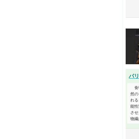
パ
食
然の
れる
能性
させ
物繊維