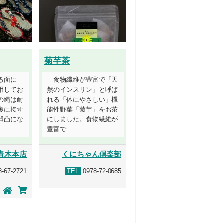
の
菊芋茶
る面に
食物繊維が豊富で「天
用してお
然のインスリン」と呼ば
の縄は耐
れる「体にやさしい」機
裏に接す
能性野菜「菊芋」をお茶
凹凸にな
にしました。食物繊維が
豊富で....
青木本店
くにちゃん倶楽部
-67-2721
TEL
0978-72-0685