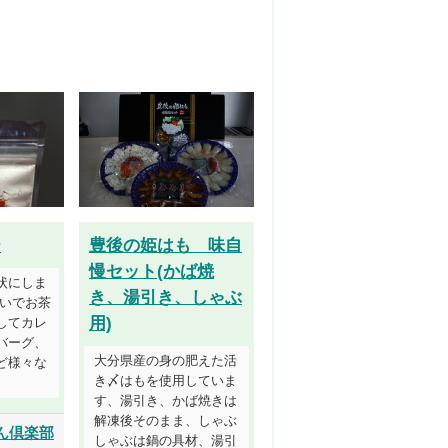
ー
豊後の姫はも 味自
慢セット(かば焼
状にしま
き、湯引き、しゃぶ
注いでお茶
用)
してカレ
バーグ、
大分県産の身の肥えた活
ど様々な
き〆はもを使用していま
す、湯引き、かば焼きは
解凍後そのまま、しゃぶ
ん倶楽部
しゃぶは鍋の具材、湯引