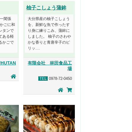
柚子こしょう蒲鉾
(一閑張
大分県産の柚子こしょう
だかごに和
を、新鮮な魚で作ったす
レタンで
り身に練りこみ、蒲鉾に
てある軽
しました。 柚子のさわや
るかごで
かな香りと青唐辛子のピ
リッ....
HUTAN
有限会社 林田食品工
場
TEL
0978-72-0450