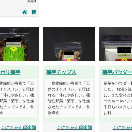
農場)
リポリ菊芋
菊芋チップス
菊芋パウダ
物繊維が豊富で「天
食物繊維が豊富で「天
菊芋をパウダー
インスリン」と呼ば
然のインスリン」と呼ば
した。 お湯を
「体にやさしい」機
れる「体にやさしい」機
に。また食材と
野菜「菊芋」を乾燥
能性野菜「菊芋」を乾燥
ーのルーやハン
たチップスです。食
させたチップスです。食
手打ちパスタな
....
物繊維....
お料....
くにちゃん倶楽部
くにちゃん倶楽部
くにちゃ