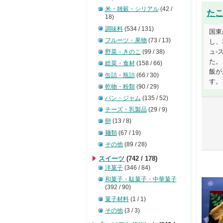
米・雑穀・シリアル
(42 /
た
18)
調味料
(534 / 131)
国東
フルーツ・果物
(73 / 13)
し、
ュ-
野菜・きのこ
(99 / 38)
た。
総菜・食材
(158 / 66)
飯が
缶詰・瓶詰
(66 / 30)
す。
乾物・粉類
(90 / 29)
パン・ジャム
(135 / 52)
チーズ・乳製品
(29 / 9)
卵
(13 / 8)
麺類
(67 / 19)
その他
(89 / 28)
スイーツ
(742 / 178)
洋菓子
(346 / 84)
和菓子・駄菓子・中華菓子
(392 / 90)
菓子材料
(1 / 1)
その他
(3 / 3)