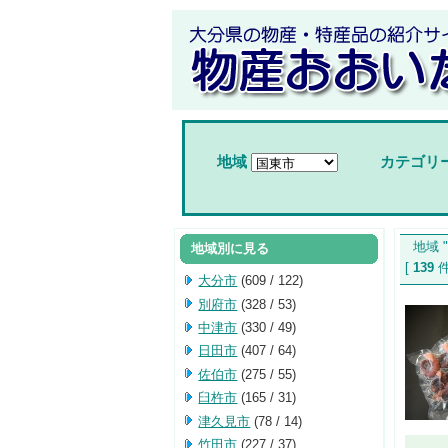
地域
カテゴリ
地域 "
地域別に見る
[
139
大分市
(609 / 122)
別府市
(328 / 53)
中津市
(330 / 49)
日田市
(407 / 64)
佐伯市
(275 / 55)
臼杵市
(165 / 31)
津久見市
(78 / 14)
竹田市
(227 / 37)