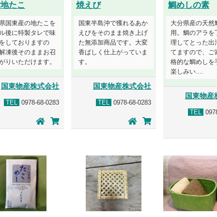
付地たこ
焼えび
鯛めしの素
県国東産の地たこを
国東半島沖で獲れるあか
大分県産の天然
ル後に特製タレで味
えびをそのまま焼き上げ
用。鯛のアラを
をしておりますの
た無添加商品です。大変
理してとった出
解凍後そのままお召
香ばしく仕上がっていま
てますので、ご
がりいただけます。
す。
格的な鯛めしを
楽しみい....
国東物産株式会社
国東物産株式会社
国東物産
TEL
0978-68-0283
TEL
0978-68-0283
TEL
0978