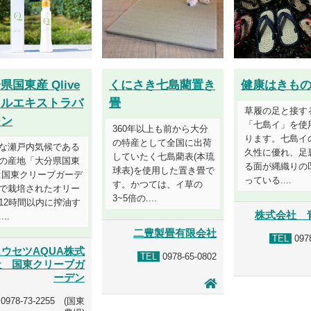
県国東産 Qlive
くにさき七島藺置き
健康はきも
イルエキストラバ
畳
草履の足と接す
ジン
「七島イ」を使
360年以上も前から大分
ります。七島イ
の特産として全国に出荷
な瀬戸内気候である
久性に優れ、足
していたく七島藺表(本琉
の産地「大分県国東
る面が縄織りの
球表)を使用した置き畳で
:国東クリーブガーデ
っている....
す。かつては、イ草の
で栽培されたオリー
3~5倍の....
12時間以内に搾油す
株式会社 
..
二豊製畳有限会社
TEL
0978
ウセツAQUA株式
TEL
0978-65-0802
社 国東クリーブガ
ーデン
0978-73-2255 (国東