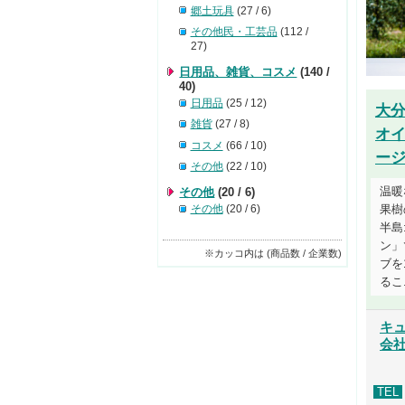
郷土玩具
(27 / 6)
その他民・工芸品
(112 /
27)
日用品、雑貨、コスメ
(140 /
40)
日用品
(25 / 12)
大分
雑貨
(27 / 8)
オ
コスメ
(66 / 10)
ー
その他
(22 / 10)
温暖
その他
(20 / 6)
その他
(20 / 6)
果樹
半島
ン」
※カッコ内は (商品数 / 企業数)
ブを
るこ..
キュ
会
TEL