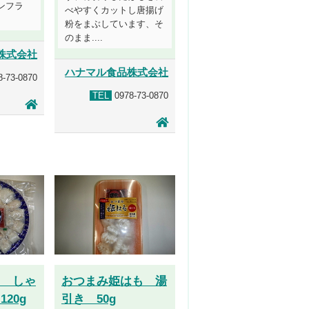
ンフラ
べやすくカットし唐揚げ
粉をまぶしています、そ
のまま....
株式会社
ハナマル食品株式会社
-73-0870
TEL
0978-73-0870
も しゃ
おつまみ姫はも 湯
20g
引き 50g