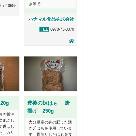
き等で....
-72-0685
ハナマル食品株式会社
TEL
0978-73-0870
20g
豊後の姫はも 唐
揚げ 250g
おさ醤油
にまぶし
大分県産の身の肥えた活
で香ばし
き〆はもを使用していま
た、カリ
す、骨切りしたはもを食