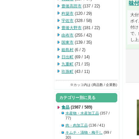
味
豊後高田市
(137 / 22)
杵築市
(120 / 29)
大分
宇佐市
(328 / 58)
ボイ
付け
豊後大野市
(181 / 22)
で、
由布市
(255 / 42)
し上
国東市
(139 / 35)
姫島村
(6 / 2)
日出町
(69 / 14)
九重町
(71 / 15)
玖珠町
(43 / 11)
※カッコ内は (商品数 / 企業数)
カテゴリー別に見る
食品
(1987 / 589)
水産物・水産加工品
(357 /
77)
肉・肉加工品
(136 / 41)
キムチ・漬物・梅干し
(99 /
30)