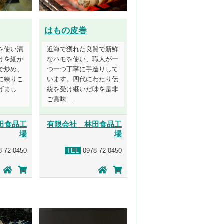
はもの皮巻
を使い漬
近海で獲れた良質で新鮮
けを細か
なハモを使い、職人が一
で炒め、
つ一つ丁寧に手造りして
に練りこ
います。四代にわたり伝
げまし
統を受け継いだ味を是非
ご賞味....
田食品工
有限会社 林田食品工
場
場
-72-0450
TEL
0978-72-0450