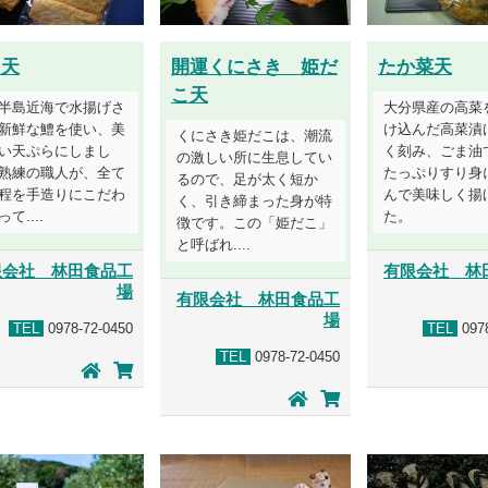
も天
開運くにさき 姫だ
たか菜天
こ天
半島近海で水揚げさ
大分県産の高菜
新鮮な鱧を使い、美
け込んだ高菜漬
くにさき姫だこは、潮流
い天ぷらにしまし
く刻み、ごま油
の激しい所に生息してい
熟練の職人が、全て
たっぷりすり身
るので、足が太く短か
程を手造りにこだわ
んで美味しく揚
く、引き締まった身が特
て....
た。
徴です。この「姫だこ」
と呼ばれ....
限会社 林田食品工
有限会社 林
場
有限会社 林田食品工
場
TEL
0978-72-0450
TEL
0978
TEL
0978-72-0450