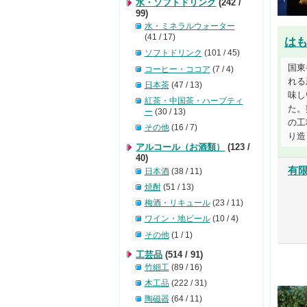
水・ソフトドリンク
(242 /
99)
水・ミネラルウォーター
(41 / 17)
は
ソフトドリンク
(101 / 45)
国東
コーヒー・ココア
(7 / 4)
れる
日本茶
(47 / 13)
味し
紅茶・中国茶・ハーブティ
た。
ー
(30 / 13)
の工
その他
(16 / 7)
り造っ
アルコール（お酒類）
(123 /
40)
有
日本酒
(38 / 11)
焼酎
(51 / 13)
梅酒・リキュール
(23 / 11)
ワイン・地ビール
(10 / 4)
その他
(1 / 1)
工芸品
(514 / 91)
竹細工
(89 / 16)
木工品
(222 / 31)
陶磁器
(64 / 11)