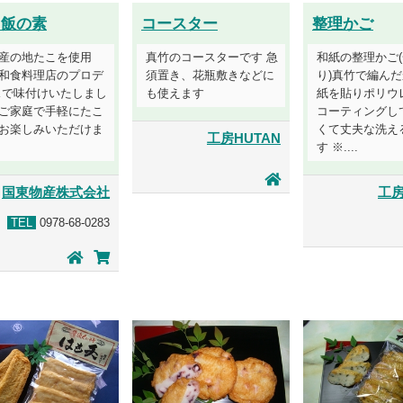
こ飯の素
コースター
整理かご
産の地たこを使用
真竹のコースターです 急
和紙の整理かご
和食料理店のプロデ
須置き、花瓶敷きなどに
り)真竹で編ん
スで味付けいたしまし
も使えます
紙を貼りポリウ
ご家庭で手軽にたこ
コーティングし
お楽しみいただけま
くて丈夫な洗え
工房HUTAN
す ※....
国東物産株式会社
工房
TEL
0978-68-0283