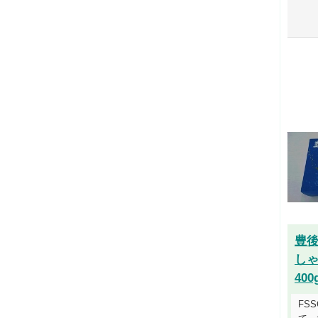
豊
し
400
FS