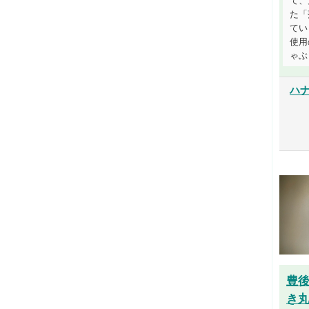
て、
た「
てい
使用
ゃぶし
ハ
豊
き丸