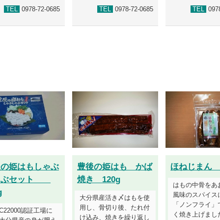
TEL
0978-72-0685
TEL
0978-72-0685
TEL
0978
後の姫はもしゃぶ
豊後の姫はも かば
ほねじまん 
ゃぶセット
焼き 120g
はもの中骨をあ
g
風味のスパイス
大分県産活き〆はもを使
「ノンフライ」
用し、骨切り後、たれ付
SC22000認証工場に
く焼き上げまし
け込み、焼きを繰り返し