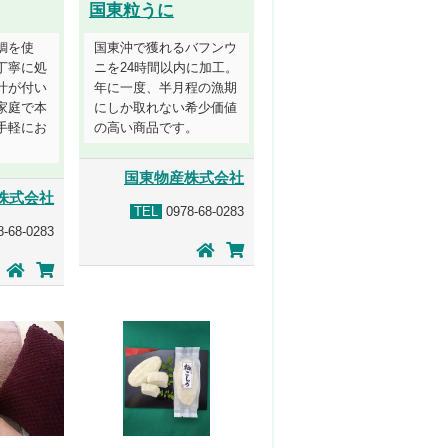
国東粒うに
鯛を使
国東沖で獲れるバフンウ
丁寧に処
ニを24時間以内に加工。
汁が付い
年に一度、半月程の漁期
家庭で本
にしか取れない希少価値
手軽にお
の高い商品です。
国東物産株式会社
株式会社
TEL
0978-68-0283
-68-0283