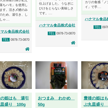
大分県産の身が肥え
カリの食感「ノ
仕上げました、うなぎに
落ちハモ」を使用し
イ」で手....
ひけをとらない美味しさ
ます。活き〆鱧のみ
です。....
のため、湯引き、し
ハナマル食品
ゃ....
ハナマル食品株式会社
TEL
0978
ナマル食品株式会社
TEL
0978-73-0870
TEL
0978-73-0870
後の姫はも 湯引
おつまみ わかめ
豊後の姫は
皿盛り 100g
50g
ぶ丸皿盛り 1