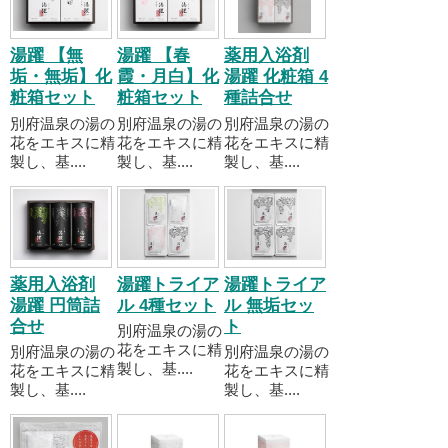
湯躍 【無
湯躍 【春
薬用入浴剤
垢・無垢】化
霞・月白】化
湯躍 化粧箱 4
粧箱セット
粧箱セット
種詰合せ
別府温泉の湯の
別府温泉の湯の
別府温泉の湯の
花をエキスに精
花をエキスに精
花をエキスに精
製し、基....
製し、基....
製し、基....
薬用入浴剤
湯躍トライア
湯躍トライア
湯躍 円筒詰
ル 4種セット
ル 無垢セッ
合せ
ト
別府温泉の湯の
花をエキスに精
別府温泉の湯の
別府温泉の湯の
製し、基....
花をエキスに精
花をエキスに精
製し、基....
製し、基....