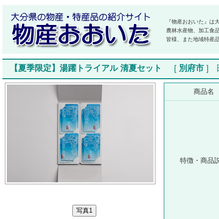
『物産おおいた』は
農林水産物、加工食
皆様、また地域特産
【夏季限定】湯躍トライアル 清夏セット
[
別府市
]
商品名
特徴・商品