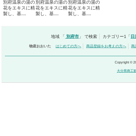
別府温泉の湯の
別府温泉の湯の
別府温泉の湯の
花をエキスに精
花をエキスに精
花をエキスに精
製し、基....
製し、基....
製し、基....
地域 「
別府市
」 で検索
カテゴリー1「
日
物産おおいた
はじめての方へ
商品登録をお考えの方へ
商
Copyright © 
大分県商工