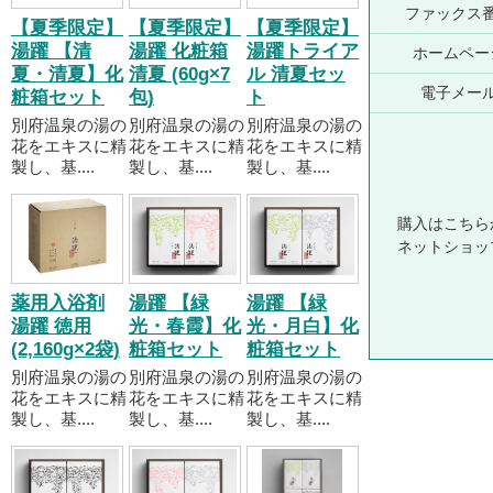
ファックス
【夏季限定】
【夏季限定】
【夏季限定】
湯躍 【清
湯躍 化粧箱
湯躍トライア
ホームペー
夏・清夏】化
清夏 (60g×7
ル 清夏セッ
電子メー
粧箱セット
包)
ト
別府温泉の湯の
別府温泉の湯の
別府温泉の湯の
花をエキスに精
花をエキスに精
花をエキスに精
製し、基....
製し、基....
製し、基....
購入はこちら
ネットショッ
薬用入浴剤
湯躍 【緑
湯躍 【緑
湯躍 徳用
光・春霞】化
光・月白】化
(2,160g×2袋)
粧箱セット
粧箱セット
別府温泉の湯の
別府温泉の湯の
別府温泉の湯の
花をエキスに精
花をエキスに精
花をエキスに精
製し、基....
製し、基....
製し、基....