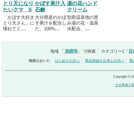
とり天になり
かぼす果汁入
湯の花ハンド
たいクマ S
石鹸
クリーム
「かぼす大好き
大分県産のかぼ
別府温泉地の恵
とり天さん」に
す果汁を配合し
み湯の花・温泉
憧れてと....
た、100%....
水配合。....
地域 「
別府市
」 で検索
カテゴリー1「
日
物産おおいた
はじめての方へ
商品登録をお考えの方へ
商
Copyright © 
大分県商工