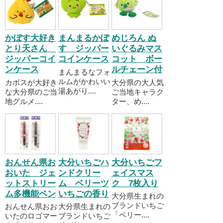
かぼす大好き
まんまるかぼ
めじろん ぬ
とり天さん
す ジッパー
いぐるみマス
ジッパーコイ
コインケース
コット ボー
ンケース
ルチェーン付
まんまるなフォ
ルムがかわいい
カボスが大好き
大分県の大人気
湯あがり....
な大分県のご当
ご当地キャラク
地グルメ....
ター、め....
おんせん県お
大分いちごハ
大分いちごフ
おいた ジェ
ンドクリー
ェイスマス
ットストリー
ム ベリーツ
ク 7枚入り
ム多機能ペン
いちごの香り
大分県生まれの
ブランドいちご
おんせん県おお
大分県生まれの
「ベリー....
いたのロゴマー
ブランドいちご