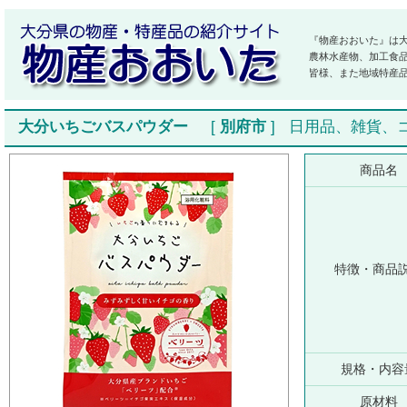
『物産おおいた』は
農林水産物、加工食
皆様、また地域特産
大分いちごバスパウダー
[
別府市
]
日用品、雑貨、
商品名
特徴・商品
規格・内容
原材料