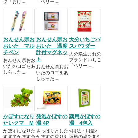
ク「おけ....
「ベリー....
おんせん県お
おんせん県お
大分いちごバ
おいた マル
おいた 温度
スパウダー
チペン
計付マグネッ
大分県生まれの
ト
ブランドいちご
おんせん県おお
「ベリー....
いたのロゴをあ
おんせん県おお
しらった....
いたのロゴをあ
しらった....
かぼすになり
発泡かぼすの
薬用かぼすの
たいクマ M
湯 4P
湯 4包入
かぼすになりた
さっぱりとした
<用法・用量>
すぎてかぼす色
かぼすの香り&
浴槽の湯(200ℓ)