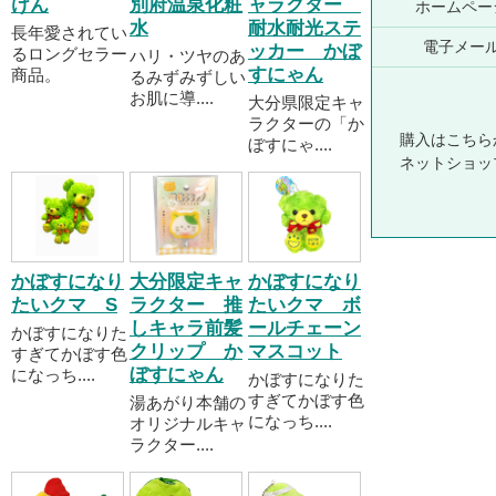
けん
別府温泉化粧
ャラクター
ホームペー
水
耐水耐光ステ
長年愛されてい
電子メー
ッカー かぼ
るロングセラー
ハリ・ツヤのあ
すにゃん
商品。
るみずみずしい
お肌に導....
大分県限定キャ
ラクターの「か
購入はこちら
ぼすにゃ....
ネットショッ
かぼすになり
大分限定キャ
かぼすになり
たいクマ S
ラクター 推
たいクマ ボ
しキャラ前髪
ールチェーン
かぼすになりた
クリップ か
マスコット
すぎてかぼす色
ぼすにゃん
になっち....
かぼすになりた
すぎてかぼす色
湯あがり本舗の
になっち....
オリジナルキャ
ラクター....