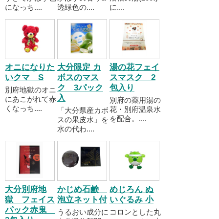
になっち....
透緑色の....
に....
オニになりた
大分限定 カ
湯の花フェイ
いクマ S
ボスのマス
スマスク 2
ク 3パック
包入り
別府地獄のオニ
入
にあこがれて赤
別府の薬用湯の
くなっち....
花・別府温泉水
「大分県産カボ
を配合。....
スの果皮水」を
水の代わ....
大分別府地
かじめ石鹸
めじろん ぬ
獄 フェイス
泡立ネット付
いぐるみ 小
パック赤鬼
うるおい成分に
コロンとした丸