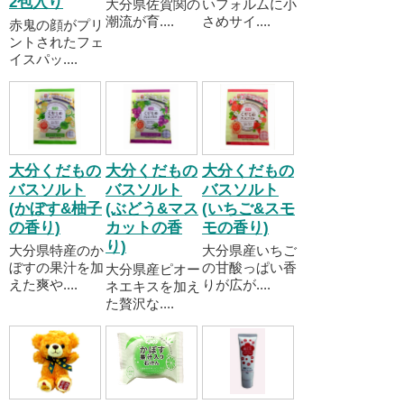
2包入り
大分県佐賀関の
いフォルムに小
潮流が育....
さめサイ....
赤鬼の顔がプリ
ントされたフェ
イスパッ....
大分くだもの
大分くだもの
大分くだもの
バスソルト
バスソルト
バスソルト
(かぼす&柚子
(ぶどう&マス
(いちご&スモ
の香り)
カットの香
モの香り)
り)
大分県特産のか
大分県産いちご
ぼすの果汁を加
の甘酸っぱい香
大分県産ピオー
えた爽や....
りが広が....
ネエキスを加え
た贅沢な....