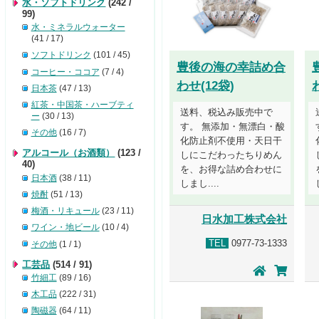
水・ソフトドリンク
(242 /
99)
水・ミネラルウォーター
(41 / 17)
ソフトドリンク
(101 / 45)
豊後の海の幸詰め合
コーヒー・ココア
(7 / 4)
わせ(12袋)
日本茶
(47 / 13)
紅茶・中国茶・ハーブティ
送料、税込み販売中で
ー
(30 / 13)
す。 無添加・無漂白・酸
その他
(16 / 7)
化防止剤不使用・天日干
アルコール（お酒類）
(123 /
しにこだわったちりめん
40)
を、お得な詰め合わせに
日本酒
(38 / 11)
しまし....
焼酎
(51 / 13)
梅酒・リキュール
(23 / 11)
日水加工株式会社
ワイン・地ビール
(10 / 4)
TEL
0977-73-1333
その他
(1 / 1)
工芸品
(514 / 91)
竹細工
(89 / 16)
木工品
(222 / 31)
陶磁器
(64 / 11)