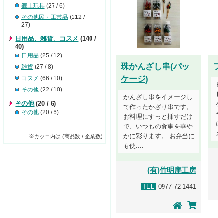
郷土玩具
(27 / 6)
その他民・工芸品
(112 /
27)
日用品、雑貨、コスメ
(140 /
40)
日用品
(25 / 12)
珠かんざし串(パッ
雑貨
(27 / 8)
ケージ)
コスメ
(66 / 10)
その他
(22 / 10)
かんざし串をイメージし
その他
(20 / 6)
て作ったかざり串です。
その他
(20 / 6)
お料理にすっと挿すだけ
で、いつもの食事を華や
かに彩ります。 お弁当に
※カッコ内は (商品数 / 企業数)
も使....
(有)竹明庵工房
TEL
0977-72-1441