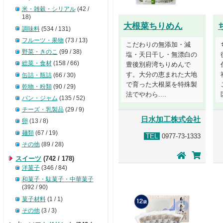
米・雑穀・シリアル
(42 /
18)
大根菜ちりめん
調味料
(534 / 131)
フルーツ・果物
(73 / 13)
こだわりの無添加・減
野菜・きのこ
(99 / 38)
塩・天日干し・無漂白の
総菜・食材
(158 / 66)
豊後別府湾ちりめんで
す。大分の恵まれた大地
缶詰・瓶詰
(66 / 30)
で育った大根菜を特殊製
乾物・粉類
(90 / 29)
法でやわら....
パン・ジャム
(135 / 52)
チーズ・乳製品
(29 / 9)
日水加工株式会社
卵
(13 / 8)
麺類
(67 / 19)
TEL
0977-73-1333
その他
(89 / 28)
スイーツ
(742 / 178)
洋菓子
(346 / 84)
和菓子・駄菓子・中華菓子
(392 / 90)
菓子材料
(1 / 1)
その他
(3 / 3)