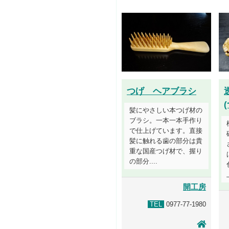
つげ ヘアブラシ
髪にやさしい本つげ材の
ブラシ。一本一本手作り
で仕上げています。直接
髪に触れる歯の部分は貴
重な国産つげ材で、握り
の部分....
開工房
TEL
0977-77-1980