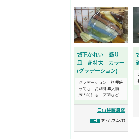
城下かれい 盛り
皿 超特大 カラー
(グラデーション)
グラデーション 料理盛
っても お刺身30人前
床の間にも 玄関など
日出焼藤原窯
TEL
0977-72-4590