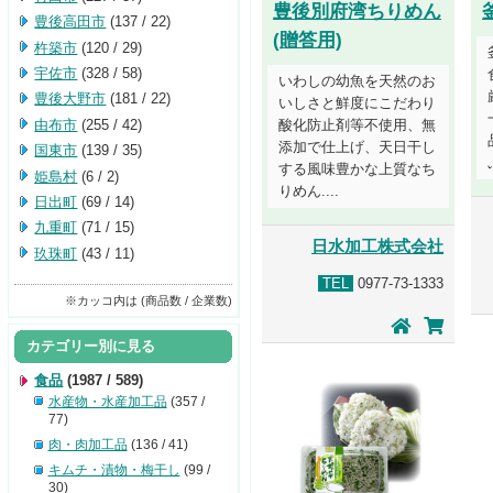
豊後別府湾ちりめん
豊後高田市
(137 / 22)
(贈答用)
杵築市
(120 / 29)
宇佐市
(328 / 58)
いわしの幼魚を天然のお
豊後大野市
(181 / 22)
いしさと鮮度にこだわり
由布市
(255 / 42)
酸化防止剤等不使用、無
添加で仕上げ、天日干し
国東市
(139 / 35)
する風味豊かな上質なち
姫島村
(6 / 2)
りめん....
日出町
(69 / 14)
九重町
(71 / 15)
日水加工株式会社
玖珠町
(43 / 11)
TEL
0977-73-1333
※カッコ内は (商品数 / 企業数)
カテゴリー別に見る
食品
(1987 / 589)
水産物・水産加工品
(357 /
77)
肉・肉加工品
(136 / 41)
キムチ・漬物・梅干し
(99 /
30)