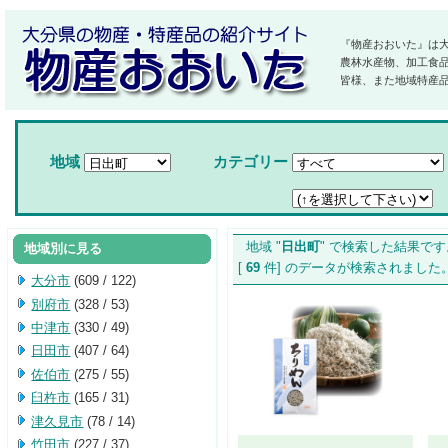
『物産おおいた』は
農林水産物、加工食
皆様、また地域特産
地域
カテゴリー
地域 "
日出町
" で検索した結果です
地域別に見る
[
69
件] のデータが検索されま
大分市
(609 / 122)
別府市
(328 / 53)
中津市
(330 / 49)
日田市
(407 / 64)
佐伯市
(275 / 55)
臼杵市
(165 / 31)
津久見市
(78 / 14)
竹田市
(227 / 37)