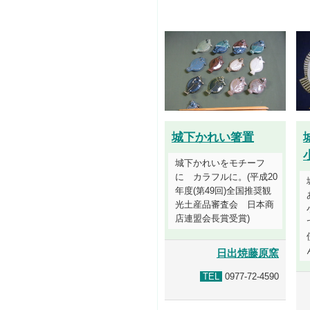
城下かれい箸置
城下かれいをモチーフ
に カラフルに。(平成20
年度(第49回)全国推奨観
光土産品審査会 日本商
店連盟会長賞受賞)
日出焼藤原窯
TEL
0977-72-4590