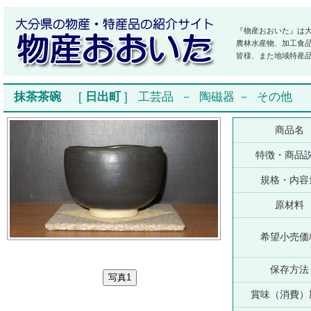
『物産おおいた』は
農林水産物、加工食
皆様、また地域特産
抹茶茶碗
[
日出町
]
工芸品
－
陶磁器
－
その他
商品名
特徴・商品
規格・内容
原材料
希望小売価
保存方法
賞味（消費）