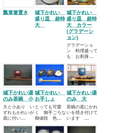
瓢箪箸置き
城下かれい
城下かれい
盛り皿 超特
盛り皿 超特
大
大 カラー
(グラデーシ
ョン)
グラデーショ
ン 料理盛って
も お刺身....
城下かれい湯
城下かれい
城下かれい湯
のみ茶碗 小
お手しょ
のみ 大
大と小あり い
とっても可愛
茶碗の底にかれ
ずれもかれいが
く 御手ごろな
いを焼き付けて
底に付い....
御値段 色....
います ....