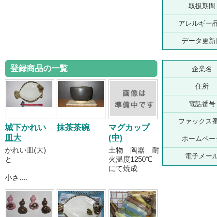
取扱期間
アレルギー
データ更新
登録商品の一覧
企業名
住所
電話番号
ファックス
城下かれい
抹茶茶碗
マグカップ
皿大
(中)
ホームペー
かれい皿(大)
土物 陶器 耐
電子メー
と
火温度1250℃
にて焼成
小さ....