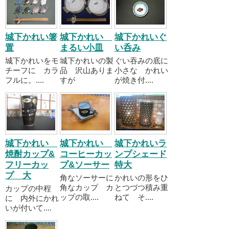
城下かれい箸
城下かれい
城下かれいぐ
置
まるい小皿
い呑み
城下かれいをモ
城下かれいの製
ぐい吞みの底に
チーフに カラ
品 沢山ありま
小さな かれい
フルに。....
すが
が焼き付....
城下かれい
城下かれい
城下かれいラ
焼酎カップ&
コーヒーカッ
ンプシェード
フリーカッ
プ&ソーサー
特大
プ 大
角なソーサーに
かれいの形をひ
角なカップ カ
とつづつ積み重
カップの中程
ップの取....
ねて そ....
に 内外にかれ
いが付いて....