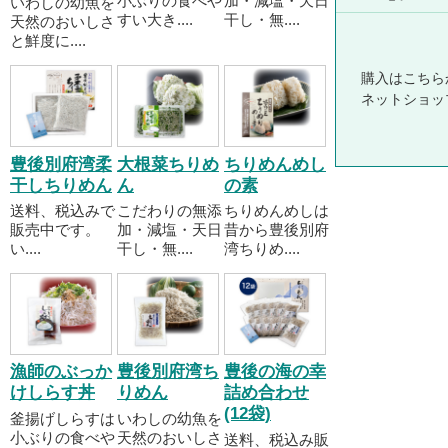
小ぶりの食べや
加・減塩・天日
いわしの幼魚を
すい大き....
干し・無....
天然のおいしさ
と鮮度に....
購入はこちら
ネットショッ
豊後別府湾柔
大根菜ちりめ
ちりめんめし
干しちりめん
ん
の素
送料、税込みで
こだわりの無添
ちりめんめしは
販売中です。
加・減塩・天日
昔から豊後別府
い....
干し・無....
湾ちりめ....
漁師のぶっか
豊後別府湾ち
豊後の海の幸
けしらす丼
りめん
詰め合わせ
(12袋)
釜揚げしらすは
いわしの幼魚を
小ぶりの食べや
天然のおいしさ
送料、税込み販