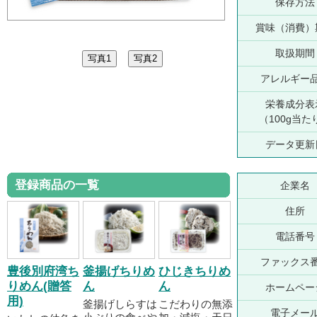
保存方法
賞味（消費）
取扱期間
アレルギー
栄養成分表
（100g当た
データ更新
登録商品の一覧
企業名
住所
電話番号
ファックス
豊後別府湾ち
釜揚げちりめ
ひじきちりめ
りめん(贈答
ん
ん
ホームペー
用)
釜揚げしらすは
こだわりの無添
電子メー