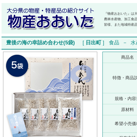
『物産おおいた』は
農林水産物、加工食
皆様、また地域特産
豊後の海の幸詰め合わせ(5袋)
[
日出町
]
食品
－
水
商品名
特徴・商品
規格・内容
原材料
希望小売価