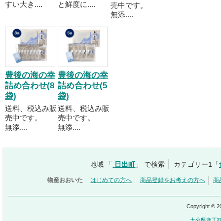
すい大き....
と鮮度に....
売中です。
無添....
豊後の海の幸
豊後の海の幸
詰め合わせ(8
詰め合わせ(5
袋)
袋)
送料、税込み販
送料、税込み販
売中です。
売中です。
無添....
無添....
地域 「
日出町
」 で検索
カテゴリー1「
物産おおいた
はじめての方へ
商品登録をお考えの方へ
商
Copyright © 
大分県商工