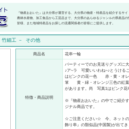
『物産おおいた』は大分県が運営する、大分県の物産・特産品を紹介するサイ
農林水産物、加工食品から工芸品まで、大分県のあらゆるジャンルの県産品の
皆様、また地域特産品をお探しの流通関係者の皆様にご提供します。
－
竹細工
－
その他
商品名
花串一輪
パーティーでのお見送りグッズに大
♪ア~ラ 可愛いいわね~♪とうける
はピンクの花一色 赤・黄・オ
箪 黄・緑・オレンジ三色の紅
があります。尚 写真1はピン
特徴・商品説明
※『物産おおいた』の中でご紹介す
ジナル商品です。
☆ご注意ください☆ 今、ネットの
飾り串』の類似品(中国製)が出て