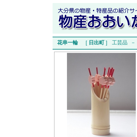
花串一輪
[
日出町
]
工芸品