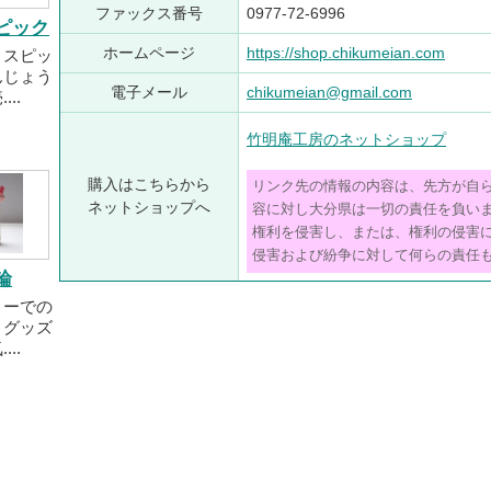
ファックス番号
0977-72-6996
ピック
ホームページ
https://shop.chikumeian.com
ョスピッ
んじょう
電子メール
chikumeian@gmail.com
..
竹明庵工房のネットショップ
購入はこちらから
リンク先の情報の内容は、先方が自
ネットショップへ
容に対し大分県は一切の責任を負い
権利を侵害し、または、権利の侵害
侵害および紛争に対して何らの責任
輪
ィーでの
りグッズ
..