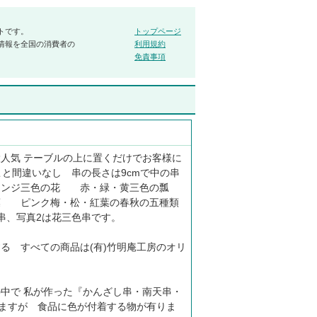
トです。
トップページ
情報を全国の消費者の
利用規約
免責事項
人気 テーブルの上に置くだけでお客様に
こと間違いなし 串の長さは9cmで中の串
レンジ三色の花 赤・緑・黄三色の瓢
葉 ピンク梅・松・紅葉の春秋の五種類
ク花串、写真2は花三色串です。
る すべての商品は(有)竹明庵工房のオリ
中で 私が作った『かんざし串・南天串・
きますが 食品に色が付着する物が有りま