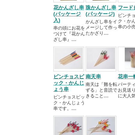
花かんざし串
珠かんざし串
フード
(パッケージ
(パッケージ)
ピンチ
入)
ク・か
かんざし串をイ
串の小売..
メージして作っ
串の頭にお花を
たかざり....
つけて『花かん
ざし串』....
ピンチョスピ
南天串
花串一
ック・かんじ
南天は「難を転
パーテ
ょう串
ずる」と音読で
お見送
きること....
に大人気..
ピンチョスピッ
ク・かんじょう
串です。....