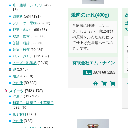
米・雑穀・シリアル
(42 /
18)
焼肉のたれ(400g)
調味料
(534 / 131)
フルーツ・果物
(73 / 13)
自家製の味噌、ニンニ
3
野菜・きのこ
(99 / 38)
ク、しょうが、他12種類
総菜・食材
(158 / 66)
の原料をふんだんに使っ
て仕上げた味噌ベースの
缶詰・瓶詰
(66 / 30)
タレです。
乾物・粉類
(90 / 29)
パン・ジャム
(135 / 52)
有限会社エム・ナイン
チーズ・乳製品
(29 / 9)
卵
(13 / 8)
TEL
0974-68-3153
麺類
(67 / 19)
その他
(89 / 28)
スイーツ
(742 / 178)
洋菓子
(346 / 84)
和菓子・駄菓子・中華菓子
(392 / 90)
菓子材料
(1 / 1)
その他
(3 / 3)