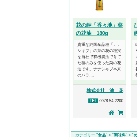
花の岬「香々地」菜
の花油 180g
貴重な純国産品種「ナナ
シキブ」の菜の花の種実
を自社で有機農法で育て
た種のみを使った菜の花
油です。ナナシキブ本来
のバラ....
株式会社 油 花
TEL
0978-54-2200
カテゴリー "
食品
" > "
調味料
" > "