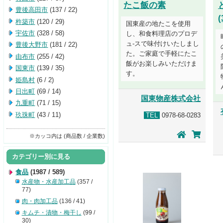
たこ飯の素
豊後高田市
(137 / 22)
(
杵築市
(120 / 29)
国東産の地たこを使用
宇佐市
(328 / 58)
し、和食料理店のプロデ
ュ-スで味付けいたしまし
豊後大野市
(181 / 22)
た。ご家庭で手軽にたこ
由布市
(255 / 42)
飯がお楽しみいただけま
国東市
(139 / 35)
す。
姫島村
(6 / 2)
日出町
(69 / 14)
国東物産株式会社
九重町
(71 / 15)
玖珠町
(43 / 11)
TEL
0978-68-0283
※カッコ内は (商品数 / 企業数)
カテゴリー別に見る
食品
(1987 / 589)
水産物・水産加工品
(357 /
77)
肉・肉加工品
(136 / 41)
キムチ・漬物・梅干し
(99 /
30)