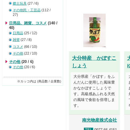
郷土玩具
(27 / 6)
その他民・工芸品
(112 /
27)
日用品、雑貨、コスメ
(140 /
40)
日用品
(25 / 12)
雑貨
(27 / 8)
コスメ
(66 / 10)
その他
(22 / 10)
大分特産 かぼすこ
その他
(20 / 6)
しょう
その他
(20 / 6)
大分県産「かぼす」をふ
※カッコ内は (商品数 / 企業数)
んだんに使用した風味豊
かなかぼすこしょうで
す。高級感あふれる天然
の風味で食欲を倍増しま
す。
南光物産株式会社
TEL
0977-66-4151