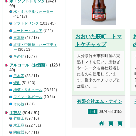
水・ソフトドリンク
(242 /
99)
水・ミネラルウォーター
(41 / 17)
ソフトドリンク
(101 / 45)
コーヒー・ココア
(7 / 4)
おおいた荻町 トマ
日本茶
(47 / 13)
トケチャップ
紅茶・中国茶・ハーブティ
ー
(30 / 13)
大分県竹田市荻町産の完
その他
(16 / 7)
熟トマトを使い、玉ねぎ
アルコール（お酒類）
(123 /
やニンニクも自社栽培し
40)
たものを使用していま
日本酒
(38 / 11)
す。従来のケチャップと
焼酎
(51 / 13)
は違い、....
梅酒・リキュール
(23 / 11)
ワイン・地ビール
(10 / 4)
有限会社エム・ナイン
その他
(1 / 1)
TEL
0974-68-3153
工芸品
(514 / 91)
竹細工
(89 / 16)
木工品
(222 / 31)
陶磁器
(64 / 11)