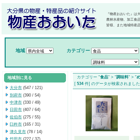
『物産おおいた』は
農林水産物、加工食
皆様、また地域特産
地域
カテゴリー
カテゴリー "
食品
" > "
調味料
" > "
地域別に見る
[
534
件] のデータが検索され
大分市
(547 / 121)
別府市
(390 / 54)
中津市
(330 / 49)
日田市
(407 / 64)
佐伯市
(275 / 55)
臼杵市
(165 / 31)
津久見市
(78 / 14)
竹田市
(227 / 37)