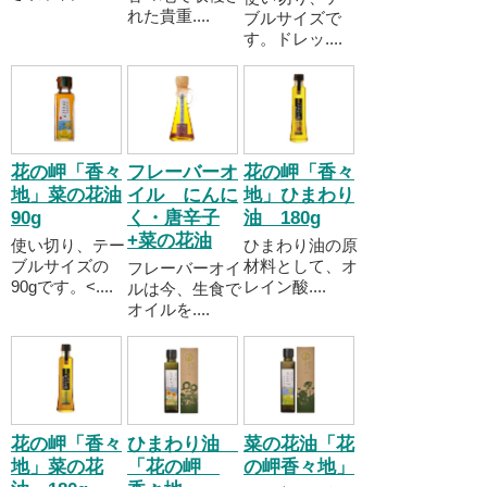
れた貴重....
ブルサイズで
す。ドレッ....
花の岬「香々
フレーバーオ
花の岬「香々
地」菜の花油
イル にんに
地」ひまわり
90g
く・唐辛子
油 180g
+菜の花油
使い切り、テー
ひまわり油の原
ブルサイズの
材料として、オ
フレーバーオイ
90gです。<....
レイン酸....
ルは今、生食で
オイルを....
花の岬「香々
ひまわり油
菜の花油「花
地」菜の花
「花の岬
の岬香々地」