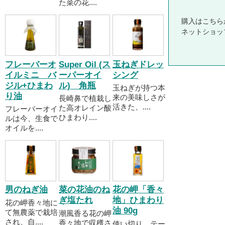
た菜の花....
購入はこちら
ネットショッ
フレーバーオ
Super Oil (ス
玉ねぎドレッ
イルミニ バ
ーパーオイ
シング
ジル+ひまわ
ル) 角瓶
玉ねぎが持つ本
り油
来の美味しさが
長崎鼻で植栽し
活きた、....
た高オレイン酸
フレーバーオイ
ひまわり....
ルは今、生食で
オイルを....
男のねぎ油
菜の花油のね
花の岬「香々
ぎ塩たれ
地」ひまわり
花の岬香々地に
油 90g
て無農薬で栽培
潮風香る花の岬
され、自....
香々地で収穫さ
使い切り、テー