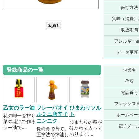
保存方法
賞味（消費）
取扱期間
アレルギー
データ更新
登録商品の一覧
企業名
住所
電話番号
ファックス
乙女のラー油
フレーバオイ
ひまわりソル
ルミニ唐辛子
ト
ホームペー
花の岬一番搾り
ニンニク
菜の花油で作る
ひまわりの種が
電子メー
ラー油で....
砕かれて入って
長崎鼻で育て、
おります....
圧搾法で搾油し