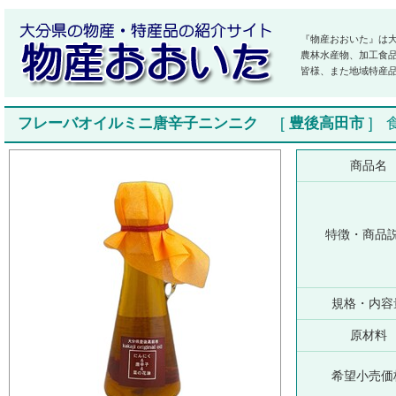
『物産おおいた』は
農林水産物、加工食
皆様、また地域特産
フレーバオイルミニ唐辛子ニンニク
[
豊後高田市
]
商品名
特徴・商品
規格・内容
原材料
希望小売価