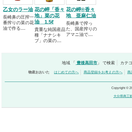
乙女のラー油
花の岬「香々
花の岬®香々
地」菜の花
地 亜麻仁油
長崎鼻の圧搾一
油 1.5ℓ
番搾りの菜の花
長崎鼻で搾っ
油で作る....
た、国産搾りの
貴重な純国産品
アマニ油で....
種「ナナシキ
ブ」の菜の....
地域 「
豊後高田市
」 で検索
カテゴ
物産おおいた
はじめての方へ
商品登録をお考えの方へ
商
Copyright © 
大分県商工