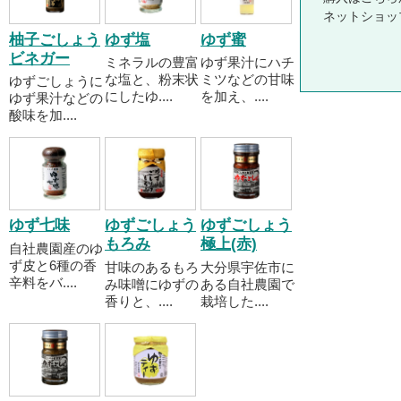
ネットショッ
柚子ごしょう
ゆず塩
ゆず蜜
ビネガー
ミネラルの豊富
ゆず果汁にハチ
な塩と、粉末状
ミツなどの甘味
ゆずごしょうに
にしたゆ....
を加え、....
ゆず果汁などの
酸味を加....
ゆず七味
ゆずごしょう
ゆずごしょう
もろみ
極上(赤)
自社農園産のゆ
ず皮と6種の香
甘味のあるもろ
大分県宇佐市に
辛料をバ....
み味噌にゆずの
ある自社農園で
香りと、....
栽培した....