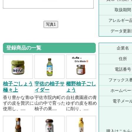
取扱期間
アレルギー
データ更新
登録商品の一覧
企業名
住所
電話番号
ファックス
柚子ごしょう
宇佐の柚子サ
櫛野柚子ごし
極々上
イダー
ょう
ホームペー
香り豊かな青ゆ
宇佐市院内町の
自社農園産の青
電子メー
ずの皮を贅沢に
山の中で育った
ゆずの皮を粗め
使用し、....
柚子の果....
に削り、....
購入はこちら