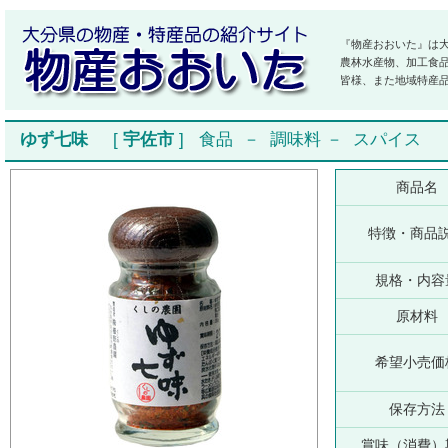
『物産おおいた』は
農林水産物、加工食
皆様、また地域特産
ゆず七味
[
宇佐市
]
食品
－
調味料
－
スパイス
商品名
特徴・商品
規格・内容
原材料
希望小売価
保存方法
賞味（消費）