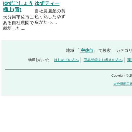
ゆずごしょう
ゆずティー
極上(青)
自社農園産の黄
色く熟したゆず
大分県宇佐市に
皮がたっ....
ある自社農園で
栽培した....
地域 「
宇佐市
」 で検索
カテゴリ
物産おおいた
はじめての方へ
商品登録をお考えの方へ
商
Copyright © 
大分県商工