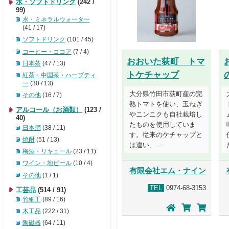
水・ソフトドリンク
(242 /
99)
水・ミネラルウォーター
(41 / 17)
ソフトドリンク
(101 / 45)
コーヒー・ココア
(7 / 4)
おおいた荻町 トマ
日本茶
(47 / 13)
トケチャップ
紅茶・中国茶・ハーブティ
ー
(30 / 13)
大分県竹田市荻町産の完
その他
(16 / 7)
熟トマトを使い、玉ねぎ
アルコール（お酒類）
(123 /
やニンニクも自社栽培し
40)
たものを使用していま
日本酒
(38 / 11)
す。従来のケチャップと
焼酎
(51 / 13)
は違い、....
梅酒・リキュール
(23 / 11)
ワイン・地ビール
(10 / 4)
有限会社エム・ナイン
その他
(1 / 1)
TEL
0974-68-3153
工芸品
(514 / 91)
竹細工
(89 / 16)
木工品
(222 / 31)
陶磁器
(64 / 11)