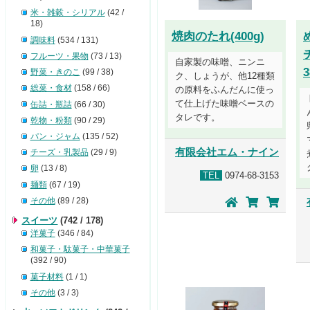
米・雑穀・シリアル
(42 /
18)
焼肉のたれ(400g)
調味料
(534 / 131)
フルーツ・果物
(73 / 13)
自家製の味噌、ニンニ
3
野菜・きのこ
(99 / 38)
ク、しょうが、他12種類
総菜・食材
(158 / 66)
の原料をふんだんに使っ
て仕上げた味噌ベースの
缶詰・瓶詰
(66 / 30)
タレです。
乾物・粉類
(90 / 29)
パン・ジャム
(135 / 52)
有限会社エム・ナイン
チーズ・乳製品
(29 / 9)
卵
(13 / 8)
TEL
0974-68-3153
麺類
(67 / 19)
その他
(89 / 28)
スイーツ
(742 / 178)
洋菓子
(346 / 84)
和菓子・駄菓子・中華菓子
(392 / 90)
菓子材料
(1 / 1)
その他
(3 / 3)