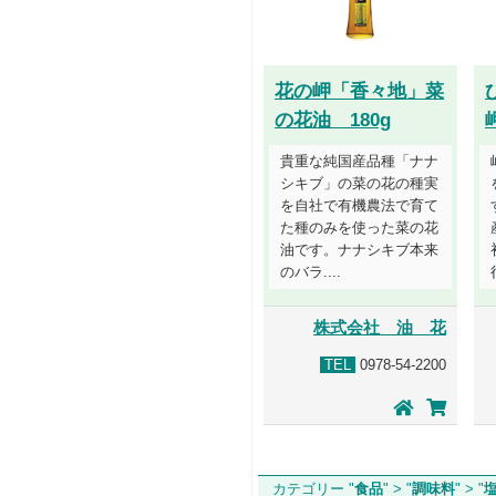
花の岬「香々地」菜
の花油 180g
貴重な純国産品種「ナナ
シキブ」の菜の花の種実
を自社で有機農法で育て
た種のみを使った菜の花
油です。ナナシキブ本来
のバラ....
株式会社 油 花
TEL
0978-54-2200
カテゴリー "
食品
" > "
調味料
" > "