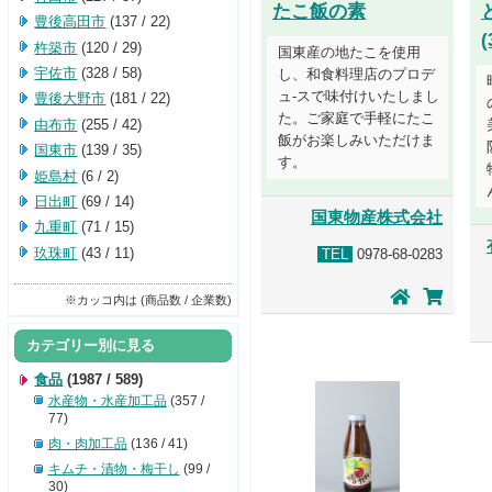
たこ飯の素
豊後高田市
(137 / 22)
(
杵築市
(120 / 29)
国東産の地たこを使用
宇佐市
(328 / 58)
し、和食料理店のプロデ
ュ-スで味付けいたしまし
豊後大野市
(181 / 22)
た。ご家庭で手軽にたこ
由布市
(255 / 42)
飯がお楽しみいただけま
国東市
(139 / 35)
す。
姫島村
(6 / 2)
日出町
(69 / 14)
国東物産株式会社
九重町
(71 / 15)
玖珠町
(43 / 11)
TEL
0978-68-0283
※カッコ内は (商品数 / 企業数)
カテゴリー別に見る
食品
(1987 / 589)
水産物・水産加工品
(357 /
77)
肉・肉加工品
(136 / 41)
キムチ・漬物・梅干し
(99 /
30)