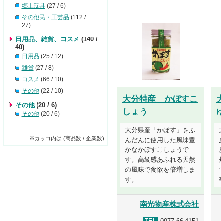
郷土玩具
(27 / 6)
その他民・工芸品
(112 /
27)
日用品、雑貨、コスメ
(140 /
40)
日用品
(25 / 12)
雑貨
(27 / 8)
コスメ
(66 / 10)
その他
(22 / 10)
大分特産 かぼすこ
その他
(20 / 6)
しょう
その他
(20 / 6)
大分県産「かぼす」をふ
※カッコ内は (商品数 / 企業数)
んだんに使用した風味豊
かなかぼすこしょうで
す。高級感あふれる天然
の風味で食欲を倍増しま
す。
南光物産株式会社
TEL
0977-66-4151