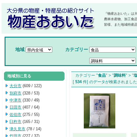
『物産おおいた』は
農林水産物、加工食
皆様、また地域特産
地域
カテゴリー
カテゴリー "
食品
" > "
調味料
" > "
地域別に見る
[
534
件] のデータが検索され
大分市
(609 / 122)
別府市
(328 / 53)
中津市
(330 / 49)
日田市
(407 / 64)
佐伯市
(275 / 55)
臼杵市
(165 / 31)
津久見市
(78 / 14)
竹田市
(227 / 37)