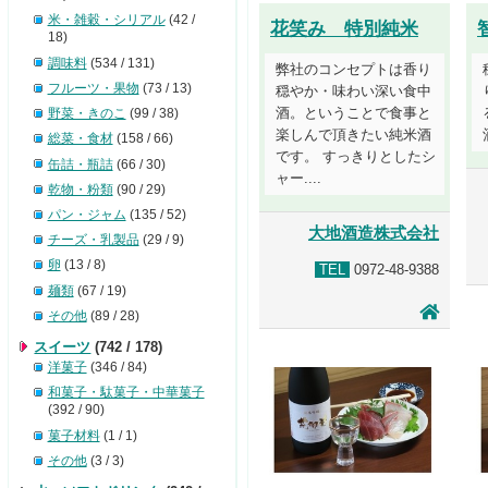
米・雑穀・シリアル
(42 /
花笑み 特別純米
18)
調味料
(534 / 131)
弊社のコンセプトは香り
フルーツ・果物
(73 / 13)
穏やか・味わい深い食中
酒。ということで食事と
野菜・きのこ
(99 / 38)
楽しんで頂きたい純米酒
総菜・食材
(158 / 66)
です。 すっきりとしたシ
缶詰・瓶詰
(66 / 30)
ャー....
乾物・粉類
(90 / 29)
パン・ジャム
(135 / 52)
大地酒造株式会社
チーズ・乳製品
(29 / 9)
卵
(13 / 8)
TEL
0972-48-9388
麺類
(67 / 19)
その他
(89 / 28)
スイーツ
(742 / 178)
洋菓子
(346 / 84)
和菓子・駄菓子・中華菓子
(392 / 90)
菓子材料
(1 / 1)
その他
(3 / 3)