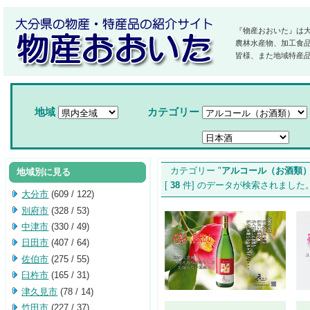
『物産おおいた』は
農林水産物、加工食
皆様、また地域特産
地域
カテゴリー
カテゴリー "
アルコール（お酒類
地域別に見る
[
38
件] のデータが検索されま
大分市
(609 / 122)
別府市
(328 / 53)
中津市
(330 / 49)
日田市
(407 / 64)
佐伯市
(275 / 55)
臼杵市
(165 / 31)
津久見市
(78 / 14)
竹田市
(227 / 37)