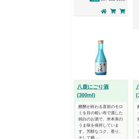
八鹿にごり酒
(300ml)
(
醗酵が終わる直前のモロ
ミを目の粗い布で漉した
純白のお酒で、米本来の
うま味を保持していま
す。芳醇なコク、香り、
そして糖....