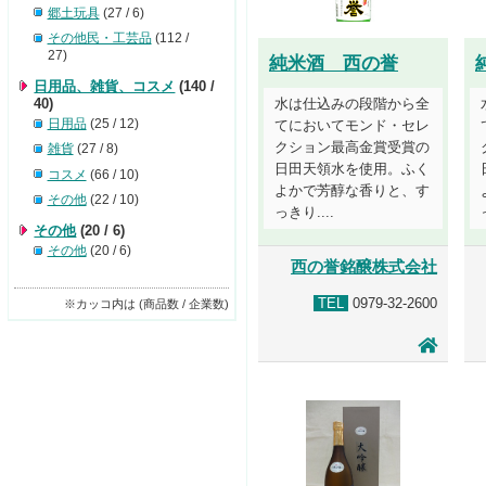
郷土玩具
(27 / 6)
その他民・工芸品
(112 /
27)
純米酒 西の誉
日用品、雑貨、コスメ
(140 /
40)
水は仕込みの段階から全
日用品
(25 / 12)
てにおいてモンド・セレ
クション最高金賞受賞の
雑貨
(27 / 8)
日田天領水を使用。ふく
コスメ
(66 / 10)
よかで芳醇な香りと、す
その他
(22 / 10)
っきり....
その他
(20 / 6)
その他
(20 / 6)
西の誉銘醸株式会社
TEL
0979-32-2600
※カッコ内は (商品数 / 企業数)