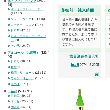
水・ソフトドリンク
(242 /
99)
水・ミネラルウォーター
花御前 純米吟醸
(41 / 17)
ソフトドリンク
(101 / 45)
日本酒本来の美味しさを
堪能できる純米吟醸で
コーヒー・ココア
(7 / 4)
す。料理の引き立て役に
日本茶
(47 / 13)
徹するため、あえて香り
紅茶・中国茶・ハーブティ
や甘さは控えめにしてい
ー
(30 / 13)
ますが、....
その他
(16 / 7)
アルコール（お酒類）
(123 /
吉良酒造合資会社
40)
日本酒
(38 / 11)
TEL
0974-42-2205
焼酎
(51 / 13)
梅酒・リキュール
(23 / 11)
ワイン・地ビール
(10 / 4)
その他
(1 / 1)
工芸品
(514 / 91)
竹細工
(89 / 16)
木工品
(222 / 31)
陶磁器
(64 / 11)