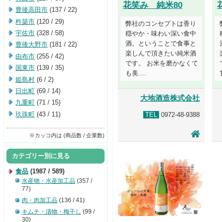
花笑み 純米80
豊後高田市
(137 / 22)
杵築市
(120 / 29)
弊社のコンセプトは香り
宇佐市
(328 / 58)
穏やか・味わい深い食中
酒。ということで食事と
豊後大野市
(181 / 22)
楽しんで頂きたい純米酒
由布市
(255 / 42)
です。 お米を磨かなくて
国東市
(139 / 35)
も美....
姫島村
(6 / 2)
日出町
(69 / 14)
大地酒造株式会社
九重町
(71 / 15)
玖珠町
(43 / 11)
TEL
0972-48-9388
※カッコ内は (商品数 / 企業数)
カテゴリー別に見る
食品
(1987 / 589)
水産物・水産加工品
(357 /
77)
肉・肉加工品
(136 / 41)
キムチ・漬物・梅干し
(99 /
30)