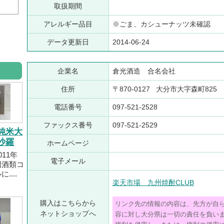
取扱期間
アレルギー品目
※ごま、カシューナッツ未確認
データ更新日
2014-06-24
企業名
倉光酒造 合名会社
住所
〒870-0127 大分市大字森町825
電話番号
097-521-2528
ファックス番号
097-521-2529
純米大
沙羅
ホームページ
011年
電子メール
国酒類コ
....
楽天市場 九州焼酎CLUB
購入はこちらから
リンク先の情報の内容は、先方が自
ネットショップへ
容に対し大分県は一切の責任を負い