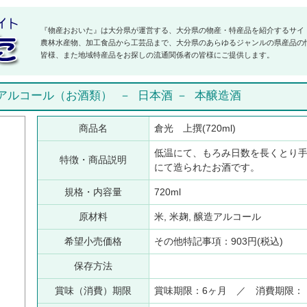
『物産おおいた』は大分県が運営する、大分県の物産・特産品を紹介するサイ
農林水産物、加工食品から工芸品まで、大分県のあらゆるジャンルの県産品の
皆様、また地域特産品をお探しの流通関係者の皆様にご提供します。
アルコール（お酒類）
－
日本酒
－
本醸造酒
商品名
倉光 上撰(720ml)
低温にて、もろみ日数を長くとり
特徴・商品説明
にて造られたお酒です。
規格・内容量
720ml
原材料
米, 米麹, 醸造アルコール
希望小売価格
その他特記事項：903円(税込)
保存方法
賞味（消費）期限
賞味期限：6ヶ月 ／ 消費期限：