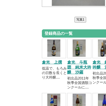
登録商品の一覧
倉光 上撰
倉光 斗瓶
倉光 
囲 純米大吟
吟醸 
低温で、もろみ
醸 沙羅
の日数を長くと
初出品2
り大吟醸....
秋季全
初出品2011年
ンクールに
秋季全国酒類コ
ンクールに....