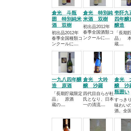
倉光 斗瓶
倉光 特別純
壱阡九
囲 特別純米
米酒 双樹
四年醸
酒 双樹
醸造
初出品2012年
春季全国酒類コ
初出品2012年
「長期
ンクールに....
春季全国種類コ
品」 
ンクールに....
蔵....
一九八四年醸
倉光 大吟
倉光 
造 原酒
醸 沙羅
醸 沙
瓶囲い
「長期貯蔵限定
四代目自らが杜
品」 原酒
氏となり、日本
すっき
蔵の....
一の清流....
味わい
酒。全国..