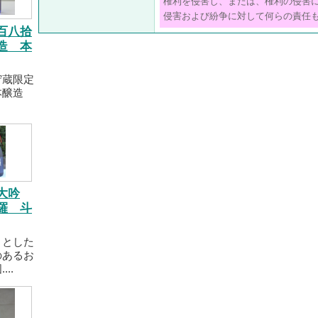
権利を侵害し、または、権利の侵害
侵害および紛争に対して何らの責任
百八拾
造 本
貯蔵限定
本醸造
大吟
羅 斗
りとした
のあるお
..