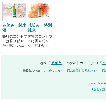
花笑み 純米
花笑み 特別
酒
純米
弊社のコンセプ
弊社のコンセプ
トは香り穏や
トは香り穏や
か・味わい....
か・味わい....
地域 「
佐伯市
」 で検索
カテゴリー1「
ア
物産おおいた
はじめての方へ
商品登録をお考えの方へ
商
Copyright © 
大分県商工