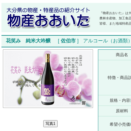
『物産おおいた』は
農林水産物、加工食
皆様、また地域特産
花笑み 純米大吟醸
[
佐伯市
]
アルコール（お酒類
商品名
特徴・商品
規格・内容
原材料
希望小売価