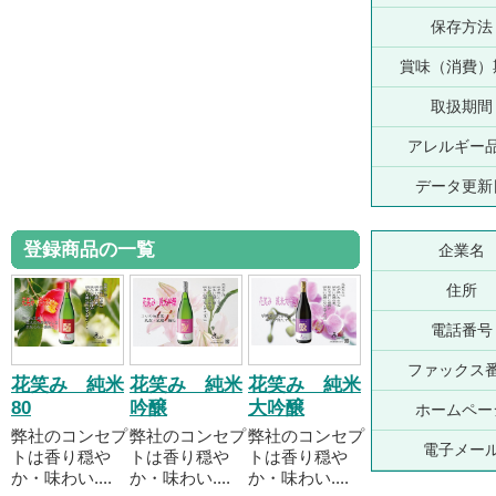
保存方法
賞味（消費）
取扱期間
アレルギー
データ更新
登録商品の一覧
企業名
住所
電話番号
ファックス
花笑み 純米
花笑み 純米
花笑み 純米
80
吟醸
大吟醸
ホームペー
弊社のコンセプ
弊社のコンセプ
弊社のコンセプ
電子メー
トは香り穏や
トは香り穏や
トは香り穏や
か・味わい....
か・味わい....
か・味わい....