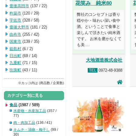
花笑み 純米80
豊後高田市
(137 / 22)
杵築市
(120 / 29)
弊社のコンセプトは香り
宇佐市
(328 / 58)
穏やか・味わい深い食中
酒。ということで食事と
豊後大野市
(181 / 22)
楽しんで頂きたい純米酒
由布市
(255 / 42)
です。 お米を磨かなくて
国東市
(139 / 35)
も美....
姫島村
(6 / 2)
日出町
(69 / 14)
大地酒造株式会社
九重町
(71 / 15)
玖珠町
(43 / 11)
TEL
0972-48-9388
※カッコ内は (商品数 / 企業数)
カテゴリー別に見る
食品
(1987 / 589)
水産物・水産加工品
(357 /
77)
肉・肉加工品
(136 / 41)
キムチ・漬物・梅干し
(99 /
30)