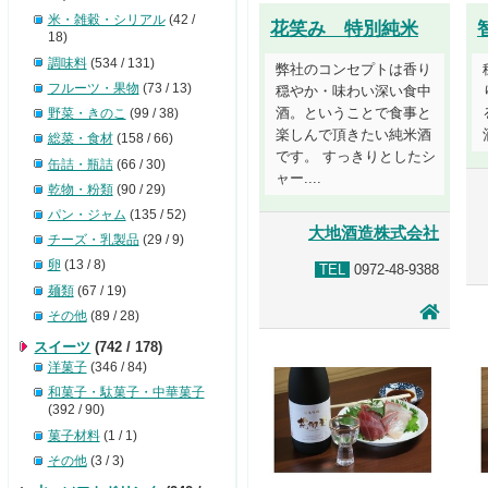
米・雑穀・シリアル
(42 /
花笑み 特別純米
18)
調味料
(534 / 131)
弊社のコンセプトは香り
フルーツ・果物
(73 / 13)
穏やか・味わい深い食中
酒。ということで食事と
野菜・きのこ
(99 / 38)
楽しんで頂きたい純米酒
総菜・食材
(158 / 66)
です。 すっきりとしたシ
缶詰・瓶詰
(66 / 30)
ャー....
乾物・粉類
(90 / 29)
パン・ジャム
(135 / 52)
大地酒造株式会社
チーズ・乳製品
(29 / 9)
卵
(13 / 8)
TEL
0972-48-9388
麺類
(67 / 19)
その他
(89 / 28)
スイーツ
(742 / 178)
洋菓子
(346 / 84)
和菓子・駄菓子・中華菓子
(392 / 90)
菓子材料
(1 / 1)
その他
(3 / 3)