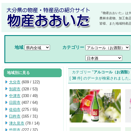
『物産おおいた』は
農林水産物、加工食
皆様、また地域特産
地域
カテゴリー
カテゴリー "
アルコール（お酒類
地域別に見る
[
38
件] のデータが検索されま
大分市
(609 / 122)
別府市
(328 / 53)
中津市
(330 / 49)
日田市
(407 / 64)
佐伯市
(275 / 55)
臼杵市
(165 / 31)
津久見市
(78 / 14)
竹田市
(227 / 37)