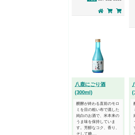
八鹿にごり酒
(300ml)
(
醗酵が終わる直前のモロ
ミを目の粗い布で漉した
純白のお酒で、米本来の
うま味を保持していま
す。芳醇なコク、香り、
そして糖....