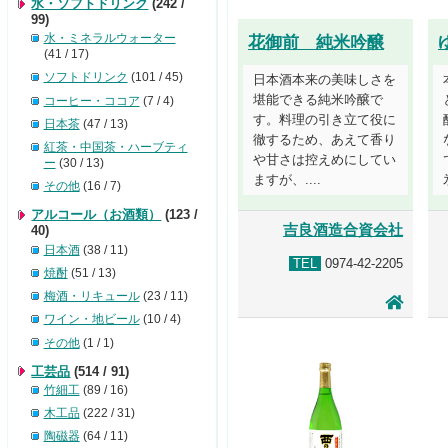
水・ソフトドリンク
(242 /
99)
水・ミネラルウォーター
花御前 純米吟醸
(41 / 17)
ソフトドリンク
(101 / 45)
日本酒本来の美味しさを
堪能できる純米吟醸で
コーヒー・ココア
(7 / 4)
す。料理の引き立て役に
日本茶
(47 / 13)
徹するため、あえて香り
紅茶・中国茶・ハーブティ
や甘さは控えめにしてい
ー
(30 / 13)
ますが、....
その他
(16 / 7)
アルコール（お酒類）
(123 /
吉良酒造合資会社
40)
日本酒
(38 / 11)
TEL
0974-42-2205
焼酎
(51 / 13)
梅酒・リキュール
(23 / 11)
ワイン・地ビール
(10 / 4)
その他
(1 / 1)
工芸品
(514 / 91)
竹細工
(89 / 16)
木工品
(222 / 31)
陶磁器
(64 / 11)