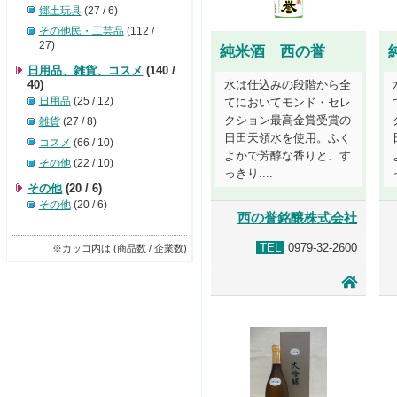
郷土玩具
(27 / 6)
その他民・工芸品
(112 /
27)
純米酒 西の誉
日用品、雑貨、コスメ
(140 /
40)
水は仕込みの段階から全
日用品
(25 / 12)
てにおいてモンド・セレ
クション最高金賞受賞の
雑貨
(27 / 8)
日田天領水を使用。ふく
コスメ
(66 / 10)
よかで芳醇な香りと、す
その他
(22 / 10)
っきり....
その他
(20 / 6)
その他
(20 / 6)
西の誉銘醸株式会社
TEL
0979-32-2600
※カッコ内は (商品数 / 企業数)