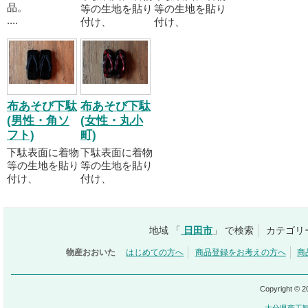
品。
等の生地を貼り
等の生地を貼り
....
付け、
付け、
布あそび下駄
布あそび下駄
(男性・角ソ
(女性・丸小
フト)
町)
下駄表面に着物
下駄表面に着物
等の生地を貼り
等の生地を貼り
付け、
付け、
地域 「
日田市
」 で検索
カテゴリ
物産おおいた
はじめての方へ
商品登録をお考えの方へ
商
Copyright © 
大分県商工