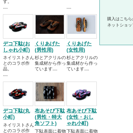
す。
....
....
購入はこちら
ネットショッ
デコ下駄(お
くりあげた
くりあげた
しゃれ小町)
(男性用)
(女性用)
ネイリストさん
杉とアクリルの
杉とアクリルの
とのコラボ作
集成材から作っ
集成材から作っ
品。
ています....
ています....
....
デコ下駄(丸
布あそび下駄
布あそび下駄
小町)
(男性・特大
(女性・おし
角ソフト)
ゃれ小町)
ネイリストさん
とのコラボ作
下駄表面に着物
下駄表面に着物