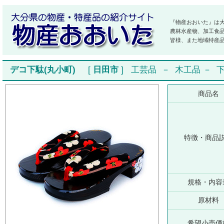
『物産おおいた』は
農林水産物、加工食
皆様、また地域特産
デコ下駄(丸小町)
[
日田市
]
工芸品
－
木工品
－
商品名
特徴・商品
規格・内容
原材料
希望小売価