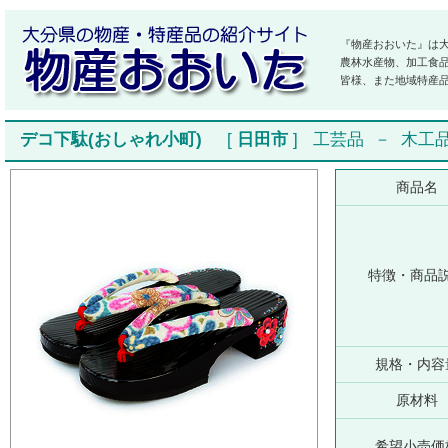
『物産おおいた』は
農林水産物、加工食
皆様、また地域特産
デコ下駄(おしゃれ小町)
[
日田市
]
工芸品
－
木工
商品名
特徴・商品
規格・内容
原材料
希望小売価