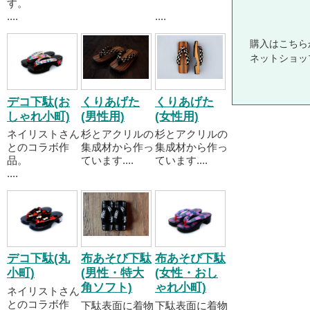
す。
....
....
購入はこちら
ネットショッ
デコ下駄(お
くりあげた
くりあげた
しゃれ小町)
(男性用)
(女性用)
ネイリストさん
杉とアクリルの
杉とアクリルの
とのコラボ作
集成材から作っ
集成材から作っ
品。
ています....
ています....
....
デコ下駄(丸
布あそび下駄
布あそび下駄
小町)
(男性・特大
(女性・おし
角ソフト)
ゃれ小町)
ネイリストさん
とのコラボ作
下駄表面に着物
下駄表面に着物