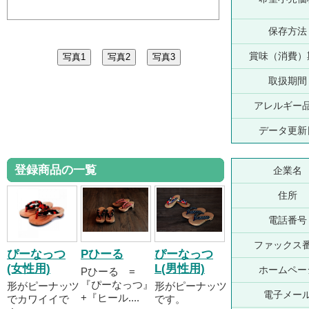
保存方法
賞味（消費）
取扱期間
アレルギー
データ更新
登録商品の一覧
企業名
住所
電話番号
ファックス
ぴーなっつ
Pひーる
ぴーなっつ
(女性用)
L(男性用)
ホームペー
Pひーる =
『ぴーなっつ』
形がピーナッツ
形がピーナッツ
電子メー
+『ヒール....
でカワイイで
です。