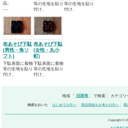
品。
等の生地を貼り
等の生地を貼り
....
付け、
付け、
布あそび下駄
布あそび下駄
(男性・角ソ
(女性・丸小
フト)
町)
下駄表面に着物
下駄表面に着物
等の生地を貼り
等の生地を貼り
付け、
付け、
地域 「
日田市
」 で検索
カテゴリ
物産おおいた
はじめての方へ
商品登録をお考えの方へ
商
Copyright © 
大分県商工