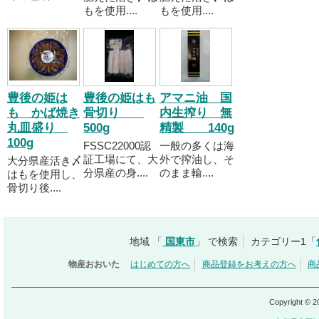
もを使用....
もを使用....
豊後の姫は
豊後の姫はも
アマニ油 国
も かば焼き
骨切り
内生搾り 無
丸皿盛り
500g
精製 140g
100g
FSSC22000認
一般の多くは海
証工場にて、大
外で搾油し、そ
大分県産活き〆
分県産の身....
のまま輸....
はもを使用し、
骨切り後....
地域 「
国東市
」 で検索
カテゴリー1「
物産おおいた
はじめての方へ
商品登録をお考えの方へ
商
Copyright © 