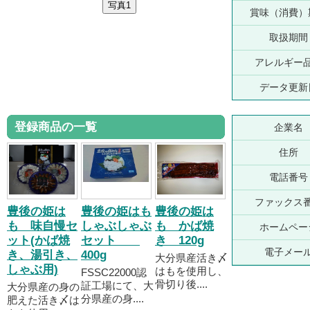
賞味（消費）
取扱期間
アレルギー
データ更新
登録商品の一覧
企業名
住所
電話番号
ファックス
豊後の姫は
豊後の姫はも
豊後の姫は
も 味自慢セ
しゃぶしゃぶ
も かば焼
ホームペー
ット(かば焼
セット
き 120g
電子メー
き、湯引き、
400g
大分県産活き〆
しゃぶ用)
はもを使用し、
FSSC22000認
骨切り後....
証工場にて、大
大分県産の身の
分県産の身....
肥えた活き〆は