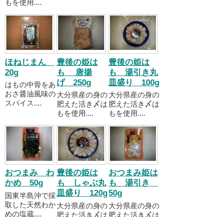
もを使用....
ほねじまん
豊後の姫は
豊後の姫は
20g
も 唐揚
も 湯引き丸
げ 250g
皿盛り 100g
はもの中骨をあ
おさ醤油風味の
大分県産の身の
大分県産の身の
スパイス....
肥えた活き〆は
肥えた活き〆は
もを使用....
もを使用....
おつまみ わ
豊後の姫は
おつまみ姫は
かめ 50g
も しゃぶ丸
も 湯引き
皿盛り 120g
50g
国東半島沖で採
取した天然わか
大分県産の身の
大分県産の身の
めの塩蔵....
肥えた活き〆は
肥えた活き〆は