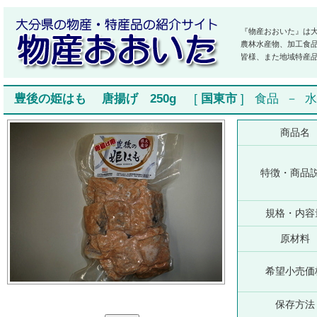
『物産おおいた』は
農林水産物、加工食
皆様、また地域特産
豊後の姫はも 唐揚げ 250g
[
国東市
]
食品
－
水
商品名
特徴・商品
規格・内容
原材料
希望小売価
保存方法