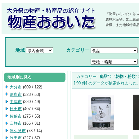
『物産おおいた』は
農林水産物、加工食
皆様、また地域特産
地域
カテゴリー
カテゴリー "
食品
" > "
乾物・粉類
" 
地域別に見る
[
90
件] のデータが検索されま
大分市
(609 / 122)
別府市
(328 / 53)
中津市
(330 / 49)
日田市
(407 / 64)
佐伯市
(275 / 55)
臼杵市
(165 / 31)
津久見市
(78 / 14)
竹田市
(227 / 37)