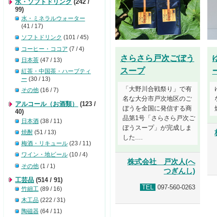
水・ソフトドリンク
(242 /
99)
水・ミネラルウォーター
(41 / 17)
ソフトドリンク
(101 / 45)
コーヒー・ココア
(7 / 4)
さらさら戸次ごぼう
日本茶
(47 / 13)
スープ
紅茶・中国茶・ハーブティ
ー
(30 / 13)
「大野川合戦祭り」で有
その他
(16 / 7)
名な大分市戸次地区のご
アルコール（お酒類）
(123 /
ぼうを全国に発信する商
40)
品第1号「さらさら戸次ご
日本酒
(38 / 11)
ぼうスープ」が完成しま
焼酎
(51 / 13)
した....
梅酒・リキュール
(23 / 11)
ワイン・地ビール
(10 / 4)
株式会社 戸次人(へ
その他
(1 / 1)
つぎんし)
工芸品
(514 / 91)
TEL
097-560-0263
竹細工
(89 / 16)
木工品
(222 / 31)
陶磁器
(64 / 11)