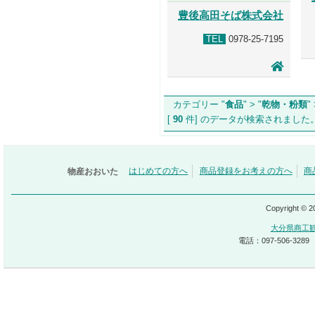
豊後高田そば株式会社
TEL
0978-25-7195
カテゴリー "
食品
" > "
乾物・粉類
" 
[
90
件] のデータが検索されま
物産おおいた
はじめての方へ
商品登録をお考えの方へ
商
Copyright © 
大分県商工
電話：097-506-3289