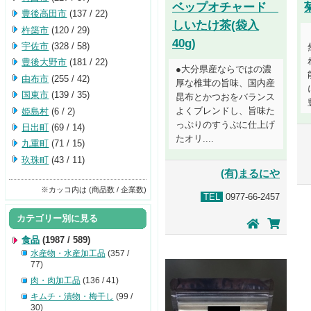
ベップオチャード
豊後高田市
(137 / 22)
しいたけ茶(袋入
杵築市
(120 / 29)
40g)
宇佐市
(328 / 58)
豊後大野市
(181 / 22)
●大分県産ならではの濃
由布市
(255 / 42)
厚な椎茸の旨味、国内産
国東市
(139 / 35)
昆布とかつおをバランス
よくブレンドし、旨味た
姫島村
(6 / 2)
っぷりのすうぷに仕上げ
日出町
(69 / 14)
たオリ....
九重町
(71 / 15)
玖珠町
(43 / 11)
(有)まるにや
※カッコ内は (商品数 / 企業数)
TEL
0977-66-2457
カテゴリー別に見る
食品
(1987 / 589)
水産物・水産加工品
(357 /
77)
肉・肉加工品
(136 / 41)
キムチ・漬物・梅干し
(99 /
30)