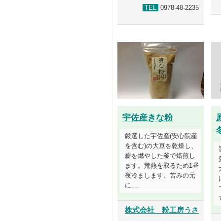
TEL
0978-48-2235
宇佐産きな粉
厳選した宇佐産(安心院産
を含む)の大豆を乾燥し、
薪を燃やした釜で焙煎し
ます。荒熱を取るため1昼
夜冷まします。苦みの元
に....
株式会社 粉工房うさ