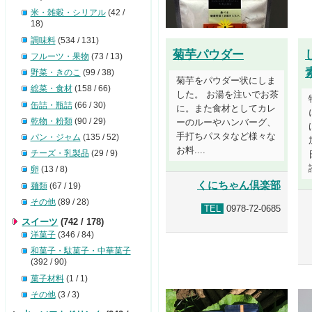
米・雑穀・シリアル
(42 /
18)
調味料
(534 / 131)
菊芋パウダー
フルーツ・果物
(73 / 13)
野菜・きのこ
(99 / 38)
菊芋をパウダー状にしま
総菜・食材
(158 / 66)
した。 お湯を注いでお茶
缶詰・瓶詰
(66 / 30)
に。また食材としてカレ
乾物・粉類
(90 / 29)
ーのルーやハンバーグ、
手打ちパスタなど様々な
パン・ジャム
(135 / 52)
お料....
チーズ・乳製品
(29 / 9)
卵
(13 / 8)
くにちゃん倶楽部
麺類
(67 / 19)
その他
(89 / 28)
TEL
0978-72-0685
スイーツ
(742 / 178)
洋菓子
(346 / 84)
和菓子・駄菓子・中華菓子
(392 / 90)
菓子材料
(1 / 1)
その他
(3 / 3)