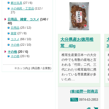
郷土玩具
(27 / 6)
その他民・工芸品
(112 /
27)
日用品、雑貨、コスメ
(140 /
40)
日用品
(25 / 12)
雑貨
(27 / 8)
大分県産お徳用椎
コスメ
(66 / 10)
その他
(22 / 10)
茸 40g
3
その他
(20 / 6)
椎茸生産量日本一の大分
その他
(20 / 6)
の中でも有数の産地と言
われる「竹田」二代、三
※カッコ内は (商品数 / 企業数)
代にわたり椎茸栽培に携
わっている専業農家が多
いため....
(株)姫野一郎商店
TEL
0974-63-2853