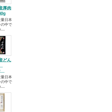
産厚肉
0g
産量日本
分の中で
..
産どん
茸
40
産量日本
分の中で
..