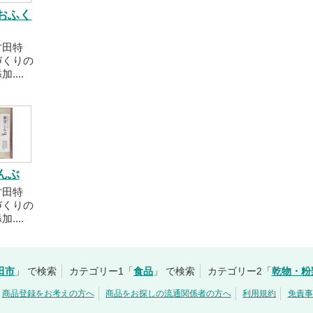
おふく
竹田特
づくりの
....
んぶ
竹田特
づくりの
....
田市
」 で検索
カテゴリー1「
食品
」 で検索
カテゴリー2「
乾物・粉
商品登録をお考えの方へ
商品をお探しの流通関係者の方へ
利用規約
免責事