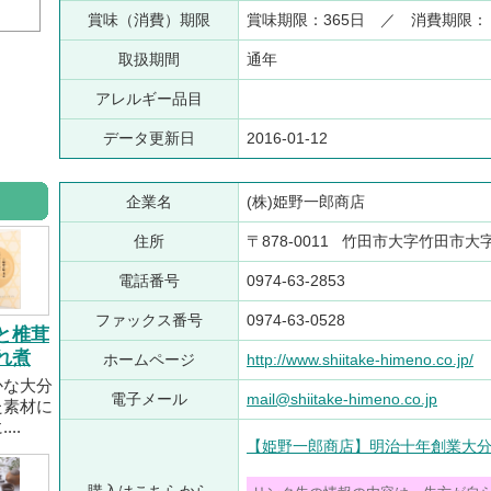
賞味（消費）期限
賞味期限：365日 ／ 消費期限
取扱期間
通年
アレルギー品目
データ更新日
2016-01-12
企業名
(株)姫野一郎商店
住所
〒878-0011 竹田市大字竹田市大字
電話番号
0974-63-2853
ファックス番号
0974-63-0528
と椎茸
れ煮
ホームページ
http://www.shiitake-himeno.co.jp/
かな大分
電子メール
mail@shiitake-himeno.co.jp
た素材に
..
【姫野一郎商店】明治十年創業大