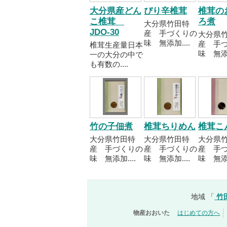
大分県産どん
ぴり辛椎茸
椎茸の
こ椎茸
ろ煮
大分県竹田特
JDO-30
産 手づくりの
大分県
味 無添加....
産 手
椎茸生産量日本
味 無添加
一の大分の中で
も有数の....
竹の子佃煮
椎茸ちりめん
椎茸こ
大分県竹田特
大分県竹田特
大分県
産 手づくりの
産 手づくりの
産 手
味 無添加....
味 無添加....
味 無添加
地域 「
竹
物産おおいた
はじめての方へ