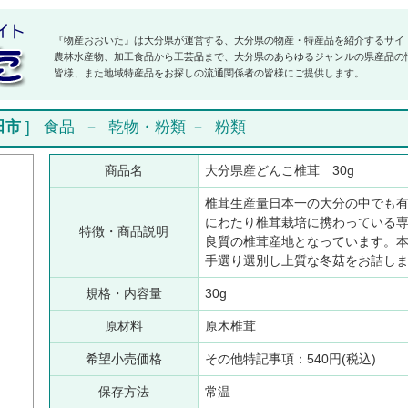
『物産おおいた』は大分県が運営する、大分県の物産・特産品を紹介するサイ
農林水産物、加工食品から工芸品まで、大分県のあらゆるジャンルの県産品の
皆様、また地域特産品をお探しの流通関係者の皆様にご提供します。
田市
]
食品
－
乾物・粉類
－
粉類
商品名
大分県産どんこ椎茸 30g
椎茸生産量日本一の大分の中でも
にわたり椎茸栽培に携わっている
特徴・商品説明
良質の椎茸産地となっています。
手選り選別し上質な冬菇をお詰し
規格・内容量
30g
原材料
原木椎茸
希望小売価格
その他特記事項：540円(税込)
保存方法
常温