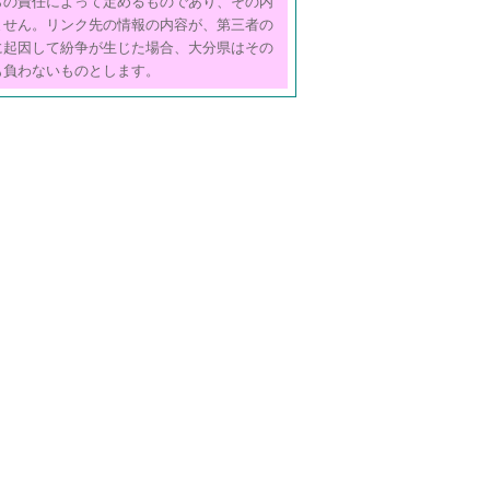
らの責任によって定めるものであり、その内
ません。リンク先の情報の内容が、第三者の
に起因して紛争が生じた場合、大分県はその
も負わないものとします。