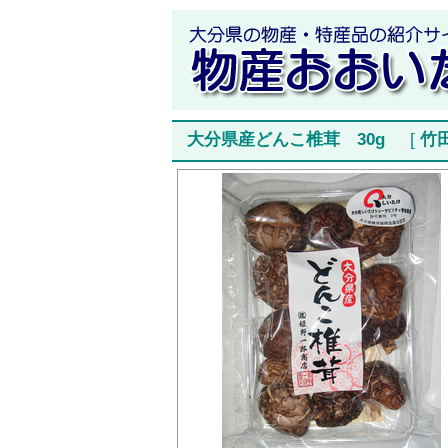
大分県産どんこ椎茸 30g
[
竹