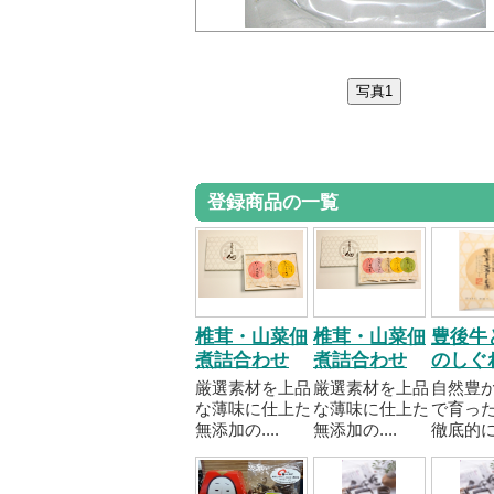
登録商品の一覧
椎茸・山菜佃
椎茸・山菜佃
豊後牛
煮詰合わせ
煮詰合わせ
のしぐ
厳選素材を上品
厳選素材を上品
自然豊
な薄味に仕上た
な薄味に仕上た
で育っ
無添加の....
無添加の....
徹底的に..