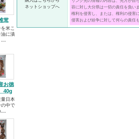
購入はこちらから
リンク先の情報の内容は、先方が自
ネットショップへ
容に対し大分県は一切の責任を負い
権利を侵害し、または、権利の侵害
椎茸
侵害および紛争に対して何らの責任
子を米こ
醤油に漬
..
産お徳
40g
産量日本
分の中で
..