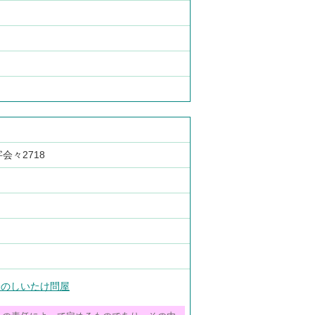
：
会々2718
分のしいたけ問屋