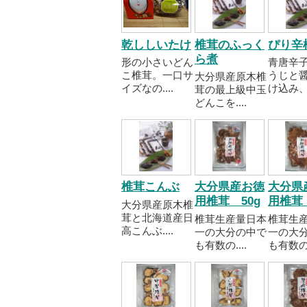
乾ししいたけ
椎茸のふっく
ぴり辛
ら煮
形の小さいどん
青唐辛
こ椎茸。一口サ
うじと
大分県産原木椎
イズなの....
け込み、..
茸の最上級中玉
どんこを....
椎茸こんぶ
大分県産お徳
大分県
用椎茸 50g
用椎茸 
大分県産原木椎
茸と北海道産日
椎茸生産量日本
椎茸生
高こんぶ....
一の大分の中で
一の大
も有数の....
も有数の..