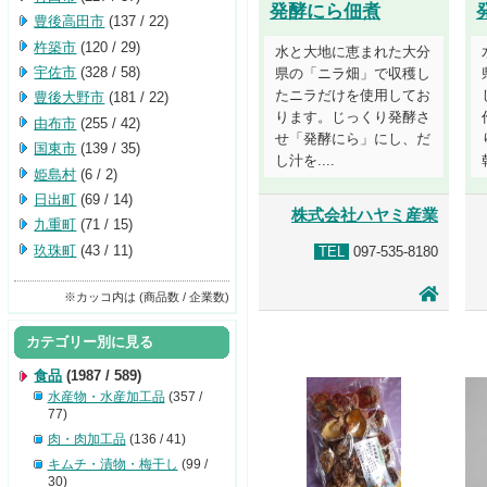
発酵にら佃煮
豊後高田市
(137 / 22)
杵築市
(120 / 29)
水と大地に恵まれた大分
宇佐市
(328 / 58)
県の「ニラ畑」で収穫し
たニラだけを使用してお
豊後大野市
(181 / 22)
ります。じっくり発酵さ
由布市
(255 / 42)
せ「発酵にら」にし、だ
国東市
(139 / 35)
し汁を....
姫島村
(6 / 2)
日出町
(69 / 14)
株式会社ハヤミ産業
九重町
(71 / 15)
玖珠町
(43 / 11)
TEL
097-535-8180
※カッコ内は (商品数 / 企業数)
カテゴリー別に見る
食品
(1987 / 589)
水産物・水産加工品
(357 /
77)
肉・肉加工品
(136 / 41)
キムチ・漬物・梅干し
(99 /
30)