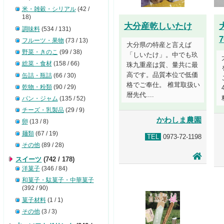
米・雑穀・シリアル
(42 /
18)
大分産乾しいたけ
調味料
(534 / 131)
7
フルーツ・果物
(73 / 13)
大分県の特産と言えば
野菜・きのこ
(99 / 38)
「しいたけ」。中でも玖
総菜・食材
(158 / 66)
珠九重産は質、量共に最
高です。品質本位で低価
缶詰・瓶詰
(66 / 30)
格でご奉仕。 椎茸取扱い
乾物・粉類
(90 / 29)
暦先代....
パン・ジャム
(135 / 52)
チーズ・乳製品
(29 / 9)
かわしま農園
卵
(13 / 8)
麺類
(67 / 19)
TEL
0973-72-1198
その他
(89 / 28)
スイーツ
(742 / 178)
洋菓子
(346 / 84)
和菓子・駄菓子・中華菓子
(392 / 90)
菓子材料
(1 / 1)
その他
(3 / 3)