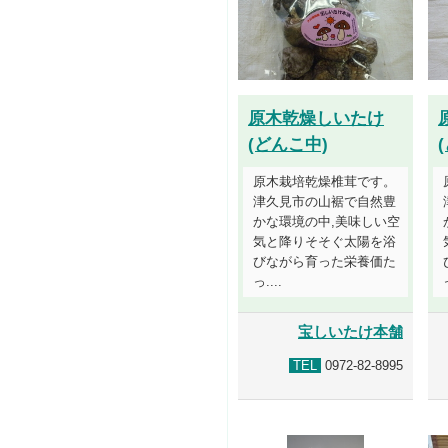
原木乾燥しいたけ
(どんこ中)
原木栽培乾燥椎茸です。
津久見市の山裾で自然豊
かな環境の中,美味しい空
気と降りそそぐ太陽を浴
びながら育った栄養価た
っ....
宝しいたけ本舗
TEL
0972-82-8995