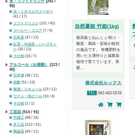
水・ソフトドリンク
(242 /
99)
水・ミネラルウォーター
(41 / 17)
ソフトドリンク
(101 / 45)
自然薯姫 竹姫(1kg)
コーヒー・ココア
(7 / 4)
日本茶
(47 / 13)
最高級じねんじょ!粘り・
糖度・風味・旨味が格別
紅茶・中国茶・ハーブティ
ー
(30 / 13)
の逸品です。 有機肥料を
用いた土壌作りと減農薬
その他
(16 / 7)
栽培で育てています。寒
アルコール（お酒類）
(123 /
暖....
40)
日本酒
(38 / 11)
焼酎
(51 / 13)
株式会社ルックス
梅酒・リキュール
(23 / 11)
TEL
092-402-5578
ワイン・地ビール
(10 / 4)
その他
(1 / 1)
工芸品
(514 / 91)
竹細工
(89 / 16)
木工品
(222 / 31)
陶磁器
(64 / 11)