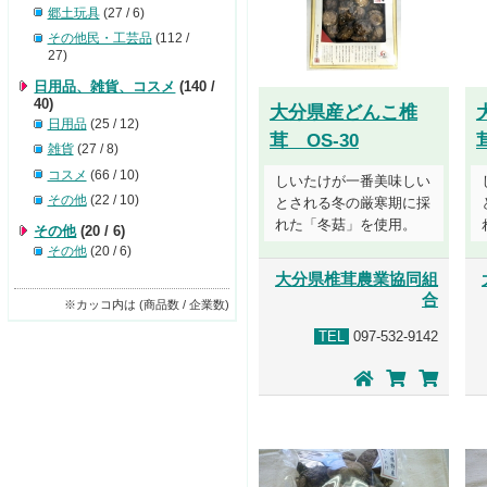
郷土玩具
(27 / 6)
その他民・工芸品
(112 /
27)
日用品、雑貨、コスメ
(140 /
40)
大分県産どんこ椎
日用品
(25 / 12)
茸 OS-30
雑貨
(27 / 8)
コスメ
(66 / 10)
しいたけが一番美味しい
その他
(22 / 10)
とされる冬の厳寒期に採
れた「冬菇」を使用。
その他
(20 / 6)
その他
(20 / 6)
大分県椎茸農業協同組
合
※カッコ内は (商品数 / 企業数)
TEL
097-532-9142