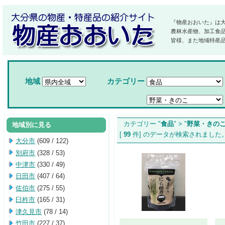
『物産おおいた』は
農林水産物、加工食
皆様、また地域特産
地域
カテゴリー
カテゴリー "
食品
" > "
野菜・きの
地域別に見る
[
99
件] のデータが検索されま
大分市
(609 / 122)
別府市
(328 / 53)
中津市
(330 / 49)
日田市
(407 / 64)
佐伯市
(275 / 55)
臼杵市
(165 / 31)
津久見市
(78 / 14)
竹田市
(227 / 37)