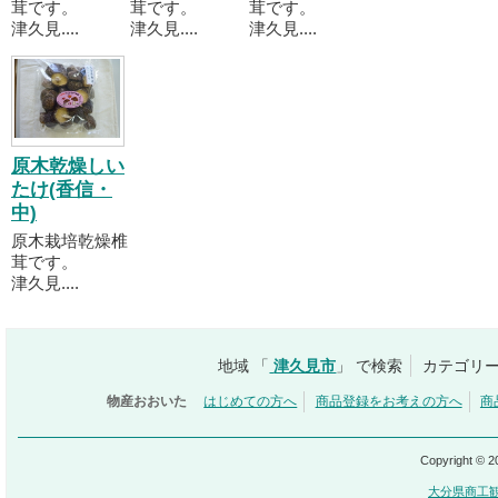
茸です。
茸です。
茸です。
津久見....
津久見....
津久見....
原木乾燥しい
たけ(香信・
中)
原木栽培乾燥椎
茸です。
津久見....
地域 「
津久見市
」 で検索
カテゴリー
物産おおいた
はじめての方へ
商品登録をお考えの方へ
商
Copyright © 
大分県商工