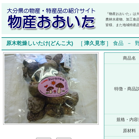
『物産おおいた』は
農林水産物、加工食
皆様、また地域特産
原木乾燥しいたけ(どんこ大)
[
津久見市
]
食品
－
商品名
特徴・商品
規格・内容
原材料