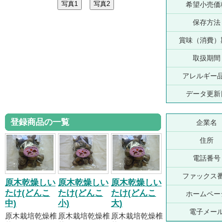
希望小売価
保存方法
賞味（消費）
取扱期間
アレルギー
データ更新
登録商品の一覧
企業名
住所
電話番号
ファックス
原木乾燥しい
原木乾燥しい
原木乾燥しい
たけ(どんこ
たけ(どんこ
たけ(どんこ
ホームペー
中)
小)
大)
電子メー
原木栽培乾燥椎
原木栽培乾燥椎
原木栽培乾燥椎