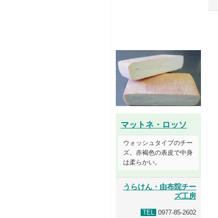
マットネ・ロッソ
ウォッシュタイプのチー
ズ。赤褐色の表皮で中身
は柔らかい。
うらけん・由布院チー
ズ工房
TEL
0977-85-2602