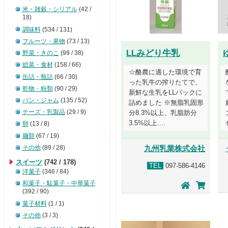
米・雑穀・シリアル
(42 /
18)
調味料
(534 / 131)
フルーツ・果物
(73 / 13)
LLみどり牛乳
野菜・きのこ
(99 / 38)
総菜・食材
(158 / 66)
☆酪農に適した環境で育
缶詰・瓶詰
(66 / 30)
った乳牛の搾りたてで、
乾物・粉類
(90 / 29)
新鮮な生乳をLLパックに
パン・ジャム
(135 / 52)
詰めました ※無脂乳固形
チーズ・乳製品
(29 / 9)
分8.3%以上、乳脂肪分
3.5%以上....
卵
(13 / 8)
麺類
(67 / 19)
その他
(89 / 28)
九州乳業株式会社
スイーツ
(742 / 178)
TEL
097-586-4146
洋菓子
(346 / 84)
和菓子・駄菓子・中華菓子
(392 / 90)
菓子材料
(1 / 1)
その他
(3 / 3)