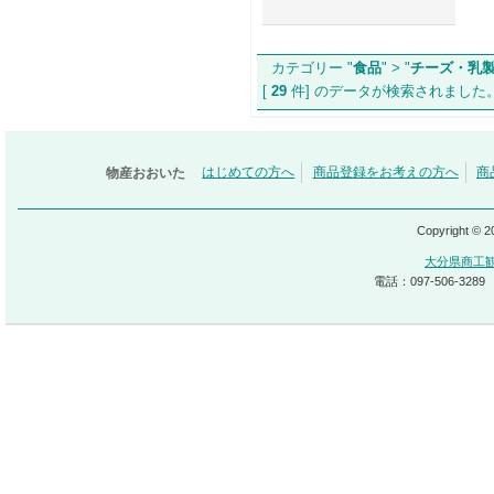
カテゴリー "
食品
" > "
チーズ・乳
[
29
件] のデータが検索されま
物産おおいた
はじめての方へ
商品登録をお考えの方へ
商
Copyright © 
大分県商工
電話：097-506-3289