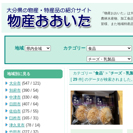
『物産おおいた』は
農林水産物、加工食
皆様、また地域特産
地域
カテゴリー
カテゴリー "
食品
" > "
チーズ・乳
地域別に見る
[
29
件] のデータが検索されま
大分市
(547 / 121)
別府市
(390 / 54)
中津市
(330 / 49)
日田市
(407 / 64)
佐伯市
(275 / 55)
臼杵市
(165 / 31)
津久見市
(78 / 14)
竹田市
(227 / 37)