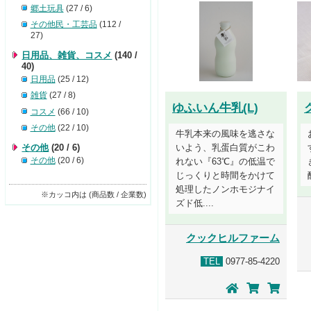
郷土玩具
(27 / 6)
その他民・工芸品
(112 /
27)
日用品、雑貨、コスメ
(140 /
40)
日用品
(25 / 12)
雑貨
(27 / 8)
ゆふいん牛乳(L)
コスメ
(66 / 10)
その他
(22 / 10)
牛乳本来の風味を逃さな
その他
(20 / 6)
いよう、乳蛋白質がこわ
その他
(20 / 6)
れない『63℃』の低温で
じっくりと時間をかけて
処理したノンホモジナイ
※カッコ内は (商品数 / 企業数)
ズド低....
クックヒルファーム
TEL
0977-85-4220