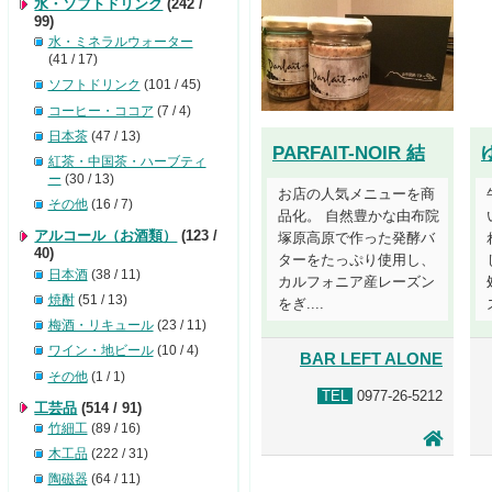
水・ソフトドリンク
(242 /
99)
水・ミネラルウォーター
(41 / 17)
ソフトドリンク
(101 / 45)
コーヒー・ココア
(7 / 4)
日本茶
(47 / 13)
PARFAIT-NOIR 結
紅茶・中国茶・ハーブティ
ー
(30 / 13)
お店の人気メニューを商
その他
(16 / 7)
品化。 自然豊かな由布院
アルコール（お酒類）
(123 /
塚原高原で作った発酵バ
40)
ターをたっぷり使用し、
日本酒
(38 / 11)
カルフォニア産レーズン
焼酎
(51 / 13)
をぎ....
梅酒・リキュール
(23 / 11)
ワイン・地ビール
(10 / 4)
BAR LEFT ALONE
その他
(1 / 1)
TEL
0977-26-5212
工芸品
(514 / 91)
竹細工
(89 / 16)
木工品
(222 / 31)
陶磁器
(64 / 11)