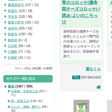
宵のコロッケ(湯布
豊後高田市
(137 / 22)
院チーズコロッケ) /
杵築市
(120 / 29)
読み:よいのころっ
宇佐市
(328 / 58)
け
豊後大野市
(181 / 22)
由布市
(255 / 42)
湯布院産の濃厚チーズを
国東市
(139 / 35)
使用したとんかつ専門店
姫島村
(6 / 2)
の冷凍コロッケ。調理が
日出町
(69 / 14)
簡単!レンジやオーブンで
温めるだけ。添加物不使
九重町
(71 / 15)
用で....
玖珠町
(43 / 11)
※カッコ内は (商品数 / 企業数)
菜なくら
TEL
097-544-5420
カテゴリー別に見る
食品
(1987 / 589)
水産物・水産加工品
(357 /
77)
肉・肉加工品
(136 / 41)
キムチ・漬物・梅干し
(99 /
30)