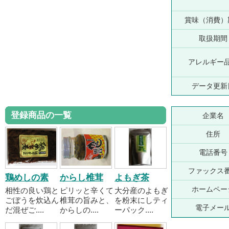
賞味（消費）
取扱期間
アレルギー
データ更新
登録商品の一覧
企業名
住所
電話番号
ファックス
鶏めしの素
からし椎茸
よもぎ茶
ホームペー
相性の良い鶏と
ピリッと辛くて
大分産のよもぎ
ごぼうを炊込ん
椎茸の旨みと、
を粉末にしティ
電子メー
だ混ぜご....
からしの....
ーパック....