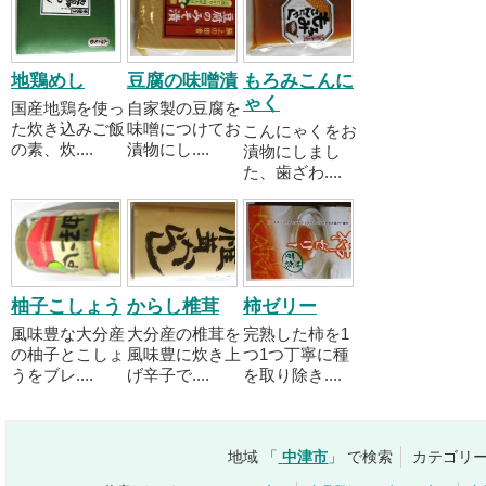
地鶏めし
豆腐の味噌漬
もろみこんに
ゃく
国産地鶏を使っ
自家製の豆腐を
た炊き込みご飯
味噌につけてお
こんにゃくをお
の素、炊....
漬物にし....
漬物にしまし
た、歯ざわ....
柚子こしょう
からし椎茸
柿ゼリー
風味豊な大分産
大分産の椎茸を
完熟した柿を1
の柚子とこしょ
風味豊に炊き上
つ1つ丁寧に種
うをブレ....
げ辛子で....
を取り除き....
地域 「
中津市
」 で検索
カテゴリー