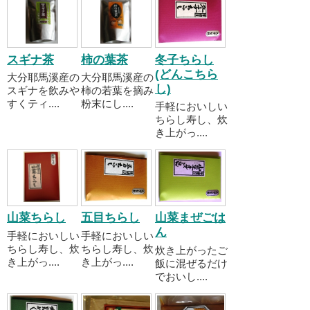
スギナ茶
柿の葉茶
冬子ちらし
(どんこちら
大分耶馬溪産の
大分耶馬溪産の
し)
スギナを飲みや
柿の若葉を摘み
すくティ....
粉末にし....
手軽においしい
ちらし寿し、炊
き上がっ....
山菜ちらし
五目ちらし
山菜まぜごは
ん
手軽においしい
手軽においしい
ちらし寿し、炊
ちらし寿し、炊
炊き上がったご
き上がっ....
き上がっ....
飯に混ぜるだけ
でおいし....