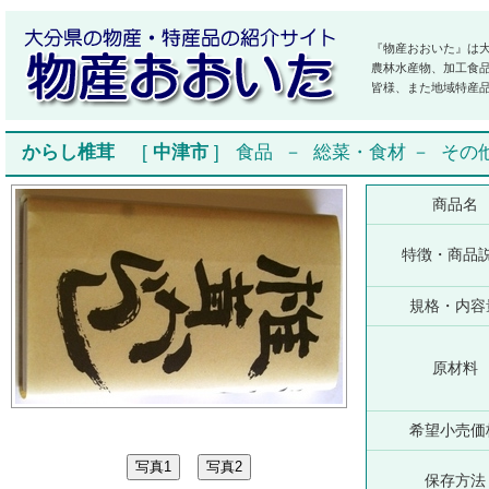
『物産おおいた』は
農林水産物、加工食
皆様、また地域特産
からし椎茸
[
中津市
]
食品
－
総菜・食材
－
その
商品名
特徴・商品
規格・内容
原材料
希望小売価
保存方法