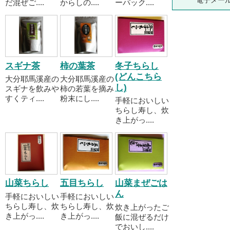
電子メー
だ混ぜご....
からしの....
ーパック....
スギナ茶
柿の葉茶
冬子ちらし
(どんこちら
大分耶馬溪産の
大分耶馬溪産の
し)
スギナを飲みや
柿の若葉を摘み
すくティ....
粉末にし....
手軽においしい
ちらし寿し、炊
き上がっ....
山菜ちらし
五目ちらし
山菜まぜごは
ん
手軽においしい
手軽においしい
ちらし寿し、炊
ちらし寿し、炊
炊き上がったご
き上がっ....
き上がっ....
飯に混ぜるだけ
でおいし....