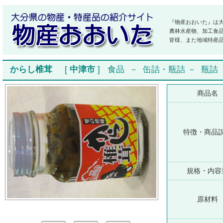
『物産おおいた』は
農林水産物、加工食
皆様、また地域特産
からし椎茸
[
中津市
]
食品
－
缶詰・瓶詰
－
瓶詰
商品名
特徴・商品
規格・内容
原材料