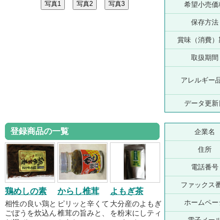
希望小売価
保存方法
賞味（消費）
取扱期間
アレルギー
データ更新
登録商品の一覧
企業名
住所
電話番号
ファックス
鶏めしの素
からし椎茸
よもぎ茶
ホームペー
相性の良い鶏と
ピリッと辛くて
大分産のよもぎ
ごぼうを炊込ん
椎茸の旨みと、
を粉末にしティ