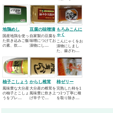
地鶏めし
豆腐の味噌漬
もろみこんに
ゃく
国産地鶏を使っ
自家製の豆腐を
た炊き込みご飯
味噌につけてお
こんにゃくをお
の素、炊....
漬物にし....
漬物にしまし
た、歯ざわ....
柚子こしょう
からし椎茸
柿ゼリー
風味豊な大分産
大分産の椎茸を
完熟した柿を1
の柚子とこしょ
風味豊に炊き上
つ1つ丁寧に種
うをブレ....
げ辛子で....
を取り除き....