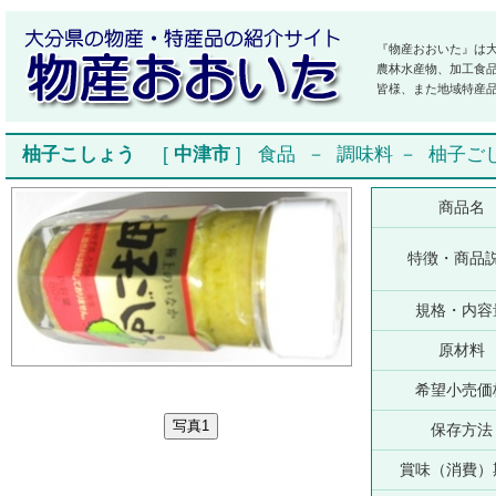
『物産おおいた』は
農林水産物、加工食
皆様、また地域特産
柚子こしょう
[
中津市
]
食品
－
調味料
－
柚子ご
商品名
特徴・商品
規格・内容
原材料
希望小売価
保存方法
賞味（消費）