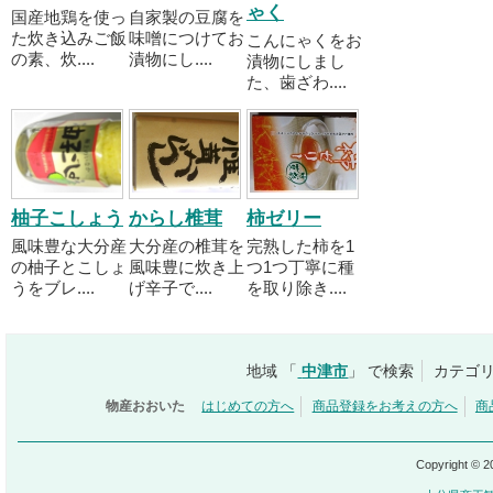
ゃく
国産地鶏を使っ
自家製の豆腐を
た炊き込みご飯
味噌につけてお
こんにゃくをお
の素、炊....
漬物にし....
漬物にしまし
た、歯ざわ....
柚子こしょう
からし椎茸
柿ゼリー
風味豊な大分産
大分産の椎茸を
完熟した柿を1
の柚子とこしょ
風味豊に炊き上
つ1つ丁寧に種
うをブレ....
げ辛子で....
を取り除き....
地域 「
中津市
」 で検索
カテゴリ
物産おおいた
はじめての方へ
商品登録をお考えの方へ
商
Copyright © 