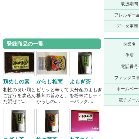
取扱期間
アレルギー
データ更新
登録商品の一覧
企業名
住所
電話番号
ファックス
鶏めしの素
からし椎茸
よもぎ茶
ホームペー
相性の良い鶏と
ピリッと辛くて
大分産のよもぎ
ごぼうを炊込ん
椎茸の旨みと、
を粉末にしティ
電子メー
だ混ぜご....
からしの....
ーパック....