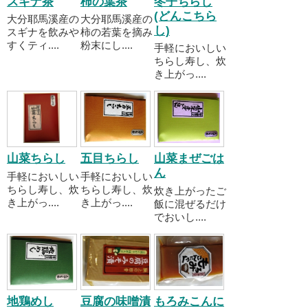
スギナ茶
柿の葉茶
冬子ちらし
(どんこちら
大分耶馬溪産の
大分耶馬溪産の
し)
スギナを飲みや
柿の若葉を摘み
すくティ....
粉末にし....
手軽においしい
ちらし寿し、炊
き上がっ....
山菜ちらし
五目ちらし
山菜まぜごは
ん
手軽においしい
手軽においしい
ちらし寿し、炊
ちらし寿し、炊
炊き上がったご
き上がっ....
き上がっ....
飯に混ぜるだけ
でおいし....
地鶏めし
豆腐の味噌漬
もろみこんに