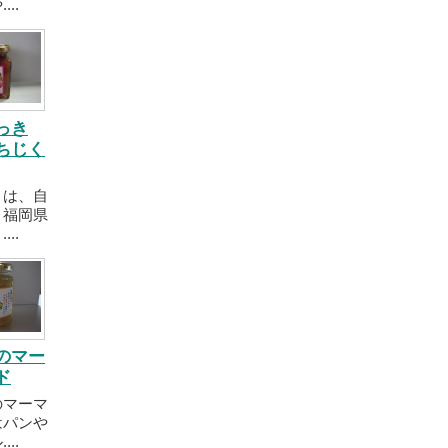
..
っき
ちじく
くは、自
、福岡県
..
のマー
ド
のマーマ
はパンや
..