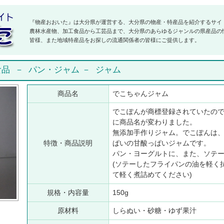
『物産おおいた』は大分県が運営する、大分県の物産・特産品を紹介するサイ
農林水産物、加工食品から工芸品まで、大分県のあらゆるジャンルの県産品の
皆様、また地域特産品をお探しの流通関係者の皆様にご提供します。
食品
－
パン・ジャム
－
ジャム
商品名
でこちゃんジャム
でこぽんが商標登録されていたの
に商品名が変わりました。
無添加手作りジャム。でこぽんは
特徴・商品説明
ぱいの甘酸っぱいジャムです。
パン・ヨーグルトに、また、ソテ
(ソテーしたフライパンの油を軽く
て軽く煮詰めてください)
規格・内容量
150g
原材料
しらぬい・砂糖・ゆず果汁