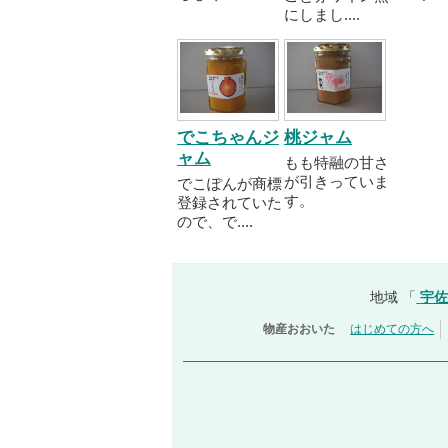
にしまし....
でこちゃんジ
桃ジャム
ャム
もも特融の甘さ
が引きっていま
でこぽんが商標
す。
登録されていた
ので、で....
地域 「
宇
物産おおいた
はじめての方へ