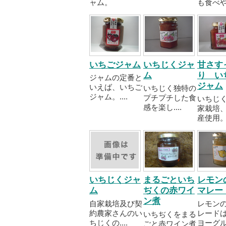
ャム。
も食べや..
いちごジャム
いちじくジャ
甘さす
ム
り い
ジャムの定番と
ジャム
いえば、いちご
いちじく独特の
ジャム。....
プチプチした食
いちじ
感を楽し....
家栽培
産使用。..
いちじくジャ
まるごといち
レモン
ム
ぢくの赤ワイ
マレー
ン煮
自家栽培及び契
レモン
約農家さんのい
レード
いちぢくをまる
ちじくの....
ヨーグル..
ごと赤ワイン煮