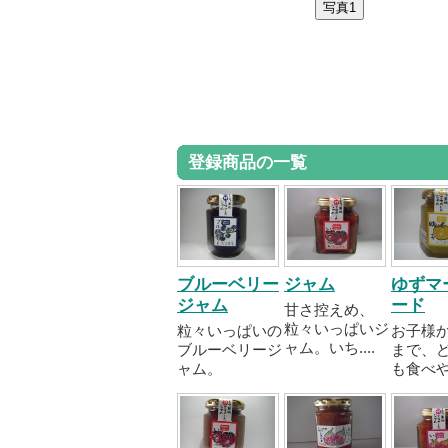
登録商品の一覧
ブルーベリー
ジャム
ゆずマ
ジャム
ード
甘さ控えめ、
粒々いっぱいジ
粒々いっぱいの
お子様
ャム。いち....
ブルーベリージ
まで、
ャム。
も食べや..