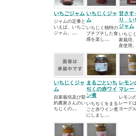
いちごジャム
いちじくジャ
甘さす
ム
り い
ジャムの定番と
ジャム
いえば、いちご
いちじく独特の
ジャム。....
プチプチした食
いちじ
感を楽し....
家栽培
産使用。..
いちじくジャ
まるごといち
レモン
ム
ぢくの赤ワイ
マレー
ン煮
自家栽培及び契
レモン
約農家さんのい
レード
いちぢくをまる
ちじくの....
ヨーグル..
ごと赤ワイン煮
にしまし....