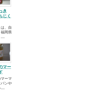
っき
ちじく
くは、自
、福岡県
..
のマー
ド
のマーマ
はパンや
..