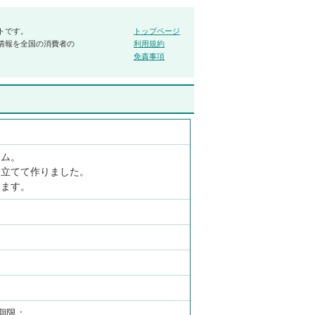
トです。
トップページ
情報を全国の消費者の
利用規約
免責事項
ャム。
き立てて作りました。
ります。
期限：