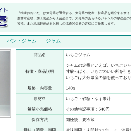
『物産おおいた』は大分県が運営する、大分県の物産・特産品を紹介するサイ
農林水産物、加工食品から工芸品まで、大分県のあらゆるジャンルの県産品の
皆様、また地域特産品をお探しの流通関係者の皆様にご提供します。
－
パン・ジャム
－
ジャム
商品名
いちごジャム
ジャムの定番といえば、いちごジ
特徴・商品説明
甘酸っぱく、いちごのいい所を引
いちごは大分県産の物を使ってお
規格・内容量
140g
原材料
いちご・砂糖・ゆず果汁
希望小売価格
その他特記事項：540円
保存方法
開栓後、要冷蔵
賞味（消費）期限
賞味期限：未開封で1年 ／ 消費