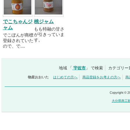
でこちゃんジ
桃ジャム
ャム
もも特融の甘さ
が引きっていま
でこぽんが商標
す。
登録されていた
ので、で....
地域 「
宇佐市
」 で検索
カテゴリー
物産おおいた
はじめての方へ
商品登録をお考えの方へ
商
Copyright © 
大分県商工