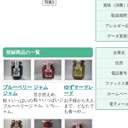
賞味（消費）
取扱期間
アレルギー
データ更新
登録商品の一覧
企業名
住所
電話番号
ファックス
ブルーベリー
ジャム
ゆずマーマレ
ジャム
ード
ホームペー
甘さ控えめ、
粒々いっぱいジ
粒々いっぱいの
お子様から大人
電子メー
ャム。いち....
ブルーベリージ
まで、どなたで
ャム。
も食べや....