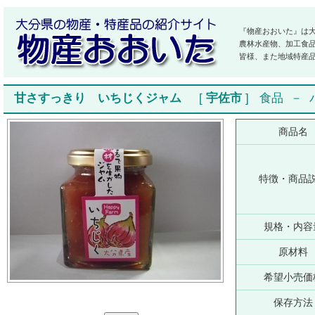
『物産おおいた』は
農林水産物、加工食
皆様、また地域特産
甘さすっきり いちじくジャム
[
宇佐市
]
食品
－
商品名
特徴・商品
規格・内容
原材料
希望小売価
保存方法