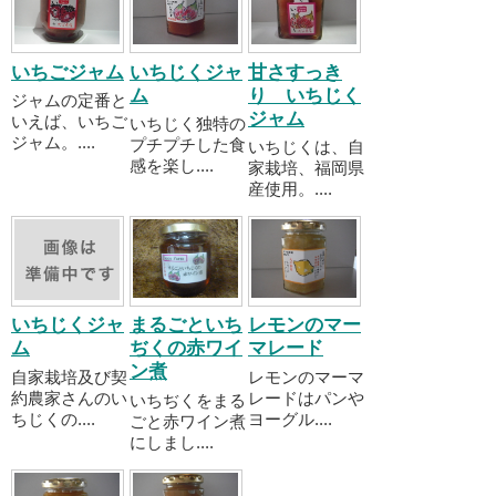
いちごジャム
いちじくジャ
甘さすっき
ム
り いちじく
ジャムの定番と
ジャム
いえば、いちご
いちじく独特の
ジャム。....
プチプチした食
いちじくは、自
感を楽し....
家栽培、福岡県
産使用。....
いちじくジャ
まるごといち
レモンのマー
ム
ぢくの赤ワイ
マレード
ン煮
自家栽培及び契
レモンのマーマ
約農家さんのい
レードはパンや
いちぢくをまる
ちじくの....
ヨーグル....
ごと赤ワイン煮
にしまし....