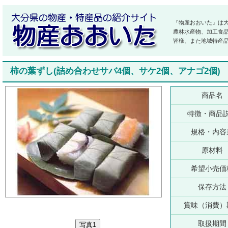
『物産おおいた』は
農林水産物、加工食
皆様、また地域特産
柿の葉ずし(詰め合わせサバ4個、サケ2個、アナゴ2個)
商品名
特徴・商品
規格・内容
原材料
希望小売価
保存方法
賞味（消費）
取扱期間