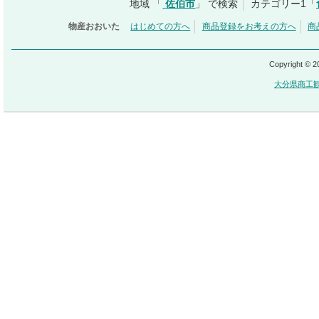
地域 「
佐伯市
」 で検索
カテゴリー1「
物産おおいた
はじめての方へ
商品登録をお考えの方へ
商
Copyright © 
大分県商工