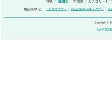
地域 「
佐伯市
」 で検索
カテゴリー1「
物産おおいた
はじめての方へ
商品登録をお考えの方へ
商
Copyright © 
大分県商工