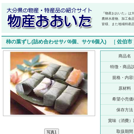
『物産おおいた』は
農林水産物、加工食
皆様、また地域特産
柿の葉ずし(詰め合わせサバ6個、サケ6個入)
[
佐伯市
商品名
特徴・商品
規格・内容
原材料
希望小売価
保存方法
賞味（消費）
取扱期間