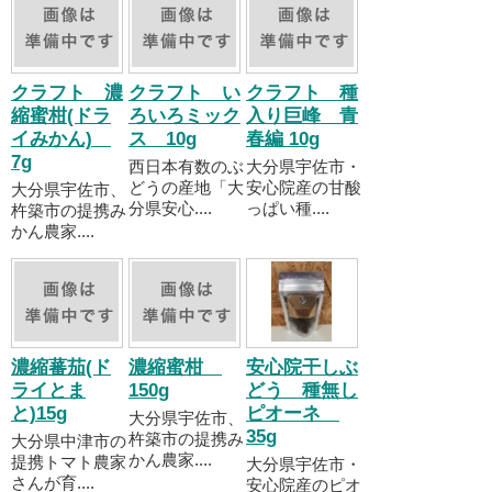
クラフト 濃
クラフト い
クラフト 種
縮蜜柑(ドラ
ろいろミック
入り巨峰 青
イみかん)
ス 10g
春編 10g
7g
西日本有数のぶ
大分県宇佐市・
どうの産地「大
安心院産の甘酸
大分県宇佐市、
分県安心....
っぱい種....
杵築市の提携み
かん農家....
濃縮蕃茄(ド
濃縮蜜柑
安心院干しぶ
ライとま
150g
どう 種無し
と)15g
ピオーネ
大分県宇佐市、
35g
杵築市の提携み
大分県中津市の
かん農家....
提携トマト農家
大分県宇佐市・
さんが育....
安心院産のピオ