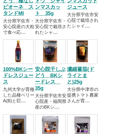
どう 種なし
ドウ シャイ
ンマスカット
ピオーネ ス
ンマスカッ
ジュース
タンドMI
ト 35g
大分県宇佐市安
心院で栽培され
大分県宇佐市・
大分県宇佐市・
たシャイ....
安心院産の大粒
安心院で栽培さ
で食べ応....
れたシャ....
100%BKシー
安心院干しぶ
濃縮蕃茄(ド
ドレスジュー
どう BKシ
ライとま
ス
ードレス
と)25g
35g
九州大学が育種
大分県中津市の
した品種ベリー
提携トマト農家
大分県宇佐市安
A(B)と巨....
さんが育....
心院産・福岡県
産のBKシ....