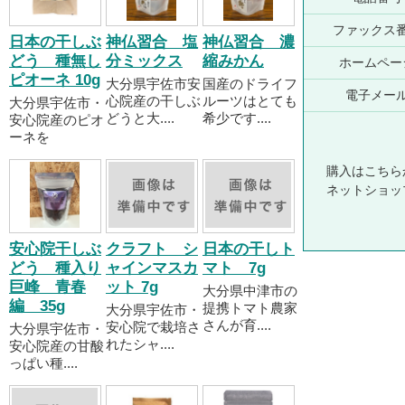
ファックス
日本の干しぶ
神仏習合 塩
神仏習合 濃
どう 種無し
分ミックス
縮みかん
ホームペー
ピオーネ 10g
大分県宇佐市安
国産のドライフ
電子メー
心院産の干しぶ
ルーツはとても
大分県宇佐市・
どうと大....
希少です....
安心院産のピオ
ーネを
購入はこちら
ネットショッ
安心院干しぶ
クラフト シ
日本の干しト
どう 種入り
ャインマスカ
マト 7g
巨峰 青春
ット 7g
大分県中津市の
編 35g
提携トマト農家
大分県宇佐市・
さんが育....
安心院で栽培さ
大分県宇佐市・
れたシャ....
安心院産の甘酸
っぱい種....