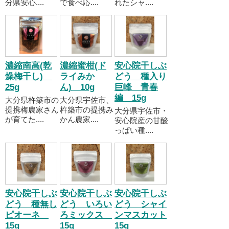
分県安心....
で食べ応....
れたシャ....
濃縮南高(乾
濃縮蜜柑(ド
安心院干しぶ
燥梅干し)
ライみか
どう 種入り
25g
ん) 10g
巨峰 青春
編 15g
大分県杵築市の
大分県宇佐市、
提携梅農家さん
杵築市の提携み
大分県宇佐市・
が育てた....
かん農家....
安心院産の甘酸
っぱい種....
安心院干しぶ
安心院干しぶ
安心院干しぶ
どう 種無し
どう いろい
どう シャイ
ピオーネ
ろミックス
ンマスカット
15g
15g
15g