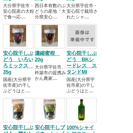
大分県宇佐市・
西日本有数のぶ
大分県宇佐市・
安心院産の大粒
どうの産地「大
安心院で栽培さ
で食べ応....
分県安心....
れたシャ....
安心院干しぶ
濃縮蜜柑
安心院干しぶ
どう いろい
20g
どう BKシ
ろミックス
ードレス ス
大分県宇佐市、
35g
タンドMI
杵築市の提携み
かん農家....
国産(大分県宇
国産(大分県宇
佐市産)の干し
佐市産)の干し
ぶどうはと....
ぶどうはと....
安心院干しぶ
安心院干しブ
100%シャイ