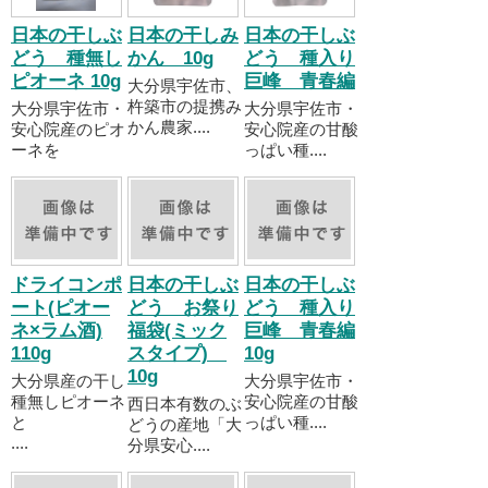
日本の干しぶ
日本の干しみ
日本の干しぶ
どう 種無し
かん 10g
どう 種入り
ピオーネ 10g
巨峰 青春編
大分県宇佐市、
杵築市の提携み
大分県宇佐市・
大分県宇佐市・
かん農家....
安心院産のピオ
安心院産の甘酸
ーネを
っぱい種....
ドライコンポ
日本の干しぶ
日本の干しぶ
ート(ピオー
どう お祭り
どう 種入り
ネ×ラム酒)
福袋(ミック
巨峰 青春編
110g
スタイプ)
10g
10g
大分県産の干し
大分県宇佐市・
種無しピオーネ
安心院産の甘酸
西日本有数のぶ
と
っぱい種....
どうの産地「大
....
分県安心....