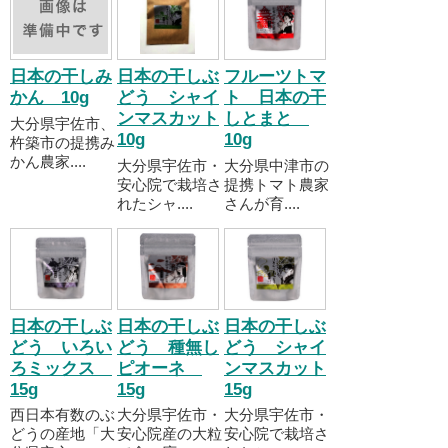
日本の干しみ
日本の干しぶ
フルーツトマ
かん 10g
どう シャイ
ト 日本の干
ンマスカット
しとまと
大分県宇佐市、
10g
10g
杵築市の提携み
かん農家....
大分県宇佐市・
大分県中津市の
安心院で栽培さ
提携トマト農家
れたシャ....
さんが育....
日本の干しぶ
日本の干しぶ
日本の干しぶ
どう いろい
どう 種無し
どう シャイ
ろミックス
ピオーネ
ンマスカット
15g
15g
15g
西日本有数のぶ
大分県宇佐市・
大分県宇佐市・
どうの産地「大
安心院産の大粒
安心院で栽培さ