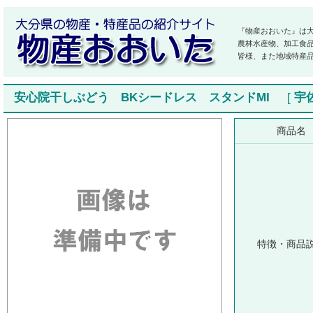
『物産おおいた』は
農林水産物、加工食
皆様、また地域特産
安心院干しぶどう BKシードレス スタンドMI
[
宇
商品名
特徴・商品