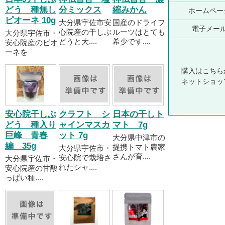
どう 種無し
分ミックス
縮みかん
ホームペー
ピオーネ 10g
大分県宇佐市安
国産のドライフ
電子メー
心院産の干しぶ
ルーツはとても
大分県宇佐市・
どうと大....
希少です....
安心院産のピオ
ーネを
購入はこちら
ネットショッ
安心院干しぶ
クラフト シ
日本の干しト
どう 種入り
ャインマスカ
マト 7g
巨峰 青春
ット 7g
大分県中津市の
編 35g
提携トマト農家
大分県宇佐市・
さんが育....
安心院で栽培さ
大分県宇佐市・
れたシャ....
安心院産の甘酸
っぱい種....