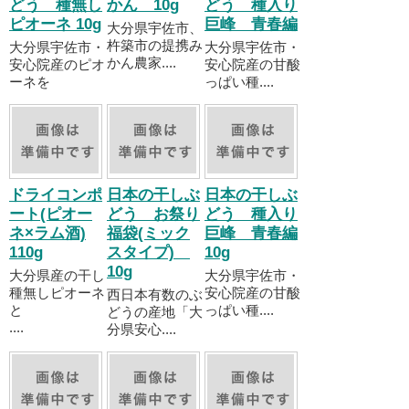
どう 種無し
かん 10g
どう 種入り
ピオーネ 10g
巨峰 青春編
大分県宇佐市、
杵築市の提携み
大分県宇佐市・
大分県宇佐市・
かん農家....
安心院産のピオ
安心院産の甘酸
ーネを
っぱい種....
ドライコンポ
日本の干しぶ
日本の干しぶ
ート(ピオー
どう お祭り
どう 種入り
ネ×ラム酒)
福袋(ミック
巨峰 青春編
110g
スタイプ)
10g
10g
大分県産の干し
大分県宇佐市・
種無しピオーネ
安心院産の甘酸
西日本有数のぶ
と
っぱい種....
どうの産地「大
....
分県安心....