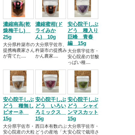
濃縮南高(乾
濃縮蜜柑(ド
安心院干しぶ
燥梅干し)
ライみか
どう 種入り
25g
ん) 10g
巨峰 青春
編 15g
大分県杵築市の
大分県宇佐市、
提携梅農家さん
杵築市の提携み
大分県宇佐市・
が育てた....
かん農家....
安心院産の甘酸
っぱい種....
安心院干しぶ
安心院干しぶ
安心院干しぶ
どう 種無し
どう いろい
どう シャイ
ピオーネ
ろミックス
ンマスカット
15g
15g
15g
大分県宇佐市・
西日本有数のぶ
大分県宇佐市・
安心院産の大粒
どうの産地「大
安心院で栽培さ