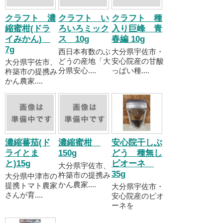
クラフト 濃
クラフト い
クラフト 種
縮蜜柑(ドラ
ろいろミック
入り巨峰 青
イみかん)
ス 10g
春編 10g
7g
西日本有数のぶ
大分県宇佐市・
どうの産地「大
安心院産の甘酸
大分県宇佐市、
分県安心....
っぱい種....
杵築市の提携み
かん農家....
濃縮蕃茄(ド
濃縮蜜柑
安心院干しぶ
ライとま
150g
どう 種無し
と)15g
ピオーネ
大分県宇佐市、
35g
杵築市の提携み
大分県中津市の
かん農家....
提携トマト農家
大分県宇佐市・
さんが育....
安心院産のピオ
ーネを