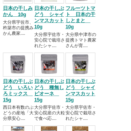
日本の干しみ
日本の干しぶ
フルーツトマ
かん 10g
どう シャイ
ト 日本の干
ンマスカット
しとまと
大分県宇佐市、
10g
10g
杵築市の提携み
かん農家....
大分県宇佐市・
大分県中津市の
安心院で栽培さ
提携トマト農家
れたシャ....
さんが育....
日本の干しぶ
日本の干しぶ
日本の干しぶ
どう いろい
どう 種無し
どう シャイ
ろミックス
ピオーネ
ンマスカット
15g
15g
15g
西日本有数のぶ
大分県宇佐市・
大分県宇佐市・
どうの産地「大
安心院産の大粒
安心院で栽培さ
分県安心....
で食べ応....
れたシャ....