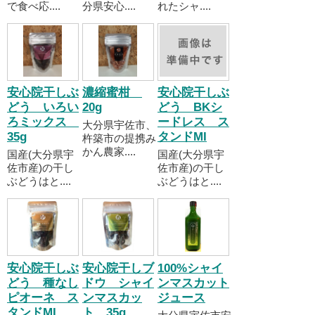
で食べ応....
分県安心....
れたシャ....
安心院干しぶ
濃縮蜜柑
安心院干しぶ
どう いろい
20g
どう BKシ
ろミックス
ードレス ス
大分県宇佐市、
35g
タンドMI
杵築市の提携み
かん農家....
国産(大分県宇
国産(大分県宇
佐市産)の干し
佐市産)の干し
ぶどうはと....
ぶどうはと....
安心院干しぶ
安心院干しブ
100%シャイ
どう 種なし
ドウ シャイ
ンマスカット
ピオーネ ス
ンマスカッ
ジュース
タンドMI
ト 35g