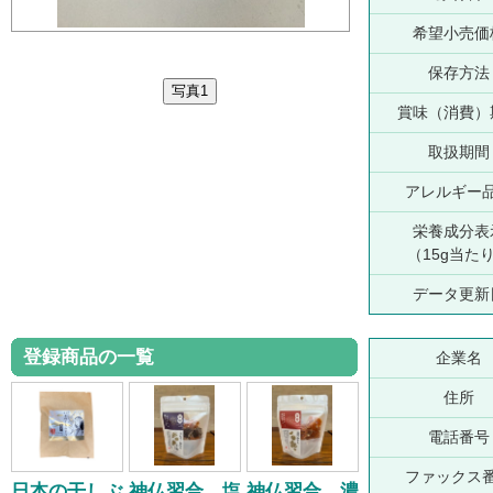
希望小売価
保存方法
賞味（消費）
取扱期間
アレルギー
栄養成分表
（15g当た
データ更新
登録商品の一覧
企業名
住所
電話番号
ファックス
日本の干しぶ
神仏習合 塩
神仏習合 濃