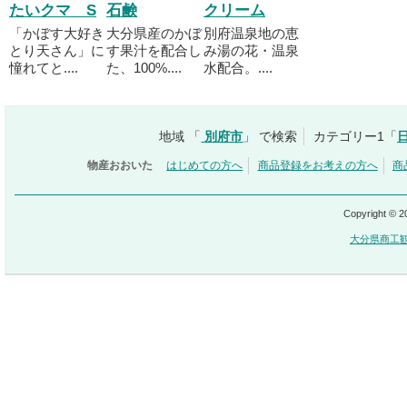
たいクマ S
石鹸
クリーム
「かぼす大好き
大分県産のかぼ
別府温泉地の恵
とり天さん」に
す果汁を配合し
み湯の花・温泉
憧れてと....
た、100%....
水配合。....
地域 「
別府市
」 で検索
カテゴリー1「
物産おおいた
はじめての方へ
商品登録をお考えの方へ
商
Copyright © 
大分県商工