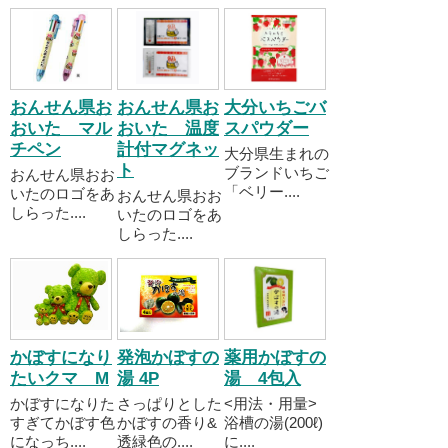
おんせん県お
おんせん県お
大分いちごバ
おいた マル
おいた 温度
スパウダー
チペン
計付マグネッ
大分県生まれの
ト
ブランドいちご
おんせん県おお
「ベリー....
いたのロゴをあ
おんせん県おお
しらった....
いたのロゴをあ
しらった....
かぼすになり
発泡かぼすの
薬用かぼすの
たいクマ M
湯 4P
湯 4包入
かぼすになりた
さっぱりとした
<用法・用量>
すぎてかぼす色
かぼすの香り&
浴槽の湯(200ℓ)
になっち....
透緑色の....
に....