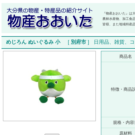
『物産おおいた』は
農林水産物、加工食
皆様、また地域特産
めじろん ぬいぐるみ 小
[
別府市
]
日用品、雑貨、コ
商品名
特徴・商品
規格・内容
原材料