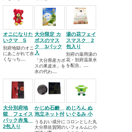
オニになりた
大分限定 カ
湯の花フェイ
いクマ S
ボスのマス
スマスク 2
ク 3パック
包入り
別府地獄のオニ
入
にあこがれて赤
別府の薬用湯の
くなっち....
花・別府温泉水
「大分県産カボ
を配合。....
スの果皮水」を
水の代わ....
大分別府地
かじめ石鹸
めじろん ぬ
獄 フェイス
泡立ネット付
いぐるみ 小
パック赤鬼
うるおい成分に
コロンとした丸
2包入り
大分県佐賀関の
いフォルムに小