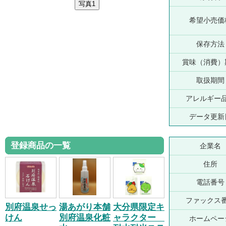
希望小売価
保存方法
賞味（消費）
取扱期間
アレルギー
データ更新
登録商品の一覧
企業名
住所
電話番号
ファックス
別府温泉せっ
湯あがり本舗
大分県限定キ
けん
別府温泉化粧
ャラクター
ホームペー