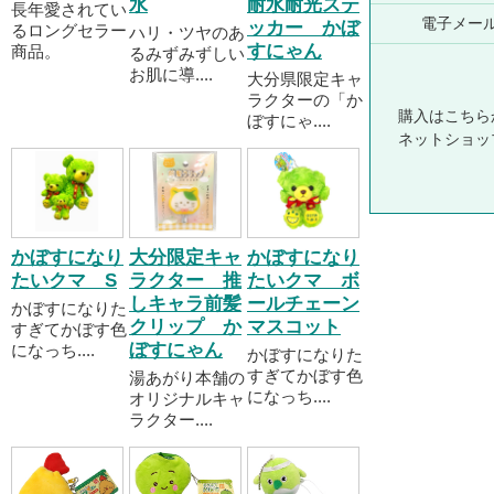
水
耐水耐光ステ
長年愛されてい
電子メー
ッカー かぼ
るロングセラー
ハリ・ツヤのあ
すにゃん
商品。
るみずみずしい
お肌に導....
大分県限定キャ
ラクターの「か
購入はこちら
ぼすにゃ....
ネットショッ
かぼすになり
大分限定キャ
かぼすになり
たいクマ S
ラクター 推
たいクマ ボ
しキャラ前髪
ールチェーン
かぼすになりた
クリップ か
マスコット
すぎてかぼす色
ぼすにゃん
になっち....
かぼすになりた
すぎてかぼす色
湯あがり本舗の
になっち....
オリジナルキャ
ラクター....