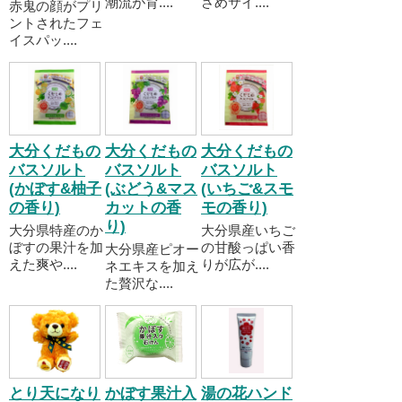
潮流が育....
さめサイ....
赤鬼の顔がプリ
ントされたフェ
イスパッ....
大分くだもの
大分くだもの
大分くだもの
バスソルト
バスソルト
バスソルト
(かぼす&柚子
(ぶどう&マス
(いちご&スモ
の香り)
カットの香
モの香り)
り)
大分県特産のか
大分県産いちご
ぼすの果汁を加
の甘酸っぱい香
大分県産ピオー
えた爽や....
りが広が....
ネエキスを加え
た贅沢な....
とり天になり
かぼす果汁入
湯の花ハンド