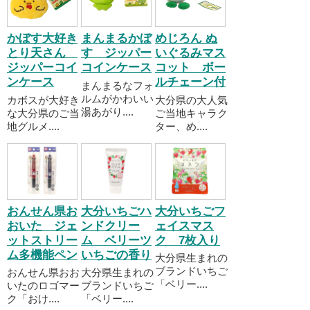
かぼす大好き
まんまるかぼ
めじろん ぬ
とり天さん
す ジッパー
いぐるみマス
ジッパーコイ
コインケース
コット ボー
ンケース
ルチェーン付
まんまるなフォ
ルムがかわいい
カボスが大好き
大分県の大人気
湯あがり....
な大分県のご当
ご当地キャラク
地グルメ....
ター、め....
おんせん県お
大分いちごハ
大分いちごフ
おいた ジェ
ンドクリー
ェイスマス
ットストリー
ム ベリーツ
ク 7枚入り
ム多機能ペン
いちごの香り
大分県生まれの
ブランドいちご
おんせん県おお
大分県生まれの
「ベリー....
いたのロゴマー
ブランドいちご
ク「おけ....
「ベリー....