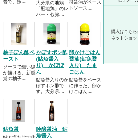
電子メー
醤で、嫌....
司醤油がペース
大分県の地鶏
トソース....
「冠地鶏」のレ
バー・心臓....
購入はこちら
ネットショッ
柚子ぽん酢ペ
かぼすポン酢
卵かけごはん
ースト
(鮎魚醤入
醤油(鮎魚醤
り) かぼぽ
入り) たま
ソースで細い線
ん
ごはん
が描ける、新感
覚の柚子....
鮎魚醤入りのか
鮎魚醤をベース
ぼすポン酢で
に作った、卵か
す。大分県....
けごはん....
鮎魚醤
吟醸醤油 鮎
魚醤入
鮎と塩だけで作