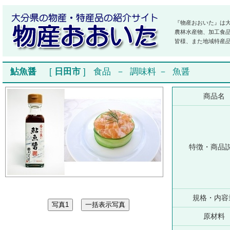
『物産おおいた』は
農林水産物、加工食
皆様、また地域特産
鮎魚醤
[
日田市
]
食品
－
調味料
－
魚醤
商品名
特徴・商品
規格・内容
原材料