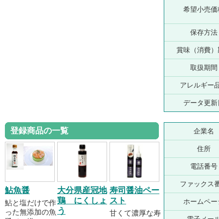
希望小売価
保存方法
賞味（消費）
取扱期間
アレルギー
データ更新
登録商品の一覧
企業名
住所
電話番号
ファックス
鮎魚醤
大分県産冠地
寿司醤油ペー
鶏 にくしょ
スト
ホームペー
鮎と塩だけで作
う
った無添加の魚
甘くて濃厚な寿