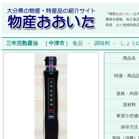
『物産おおいた』は
農林水産物、加工食
皆様、また地域特産
三年完熟醤油
[
中津市
]
食品
－
調味料
－
しょう
商品名
特徴・商品
規格・内容
原材料
希望小売価
保存方法
賞味（消費）