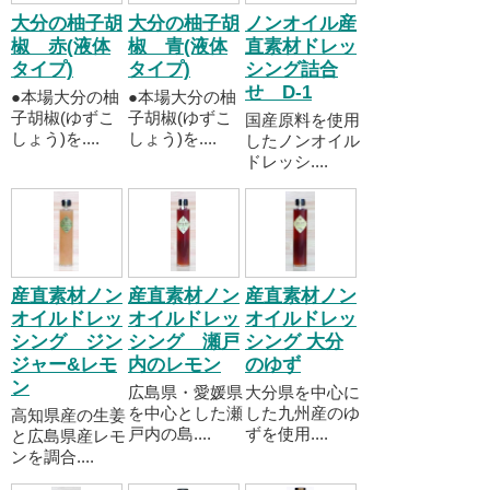
大分の柚子胡
大分の柚子胡
ノンオイル産
椒 赤(液体
椒 青(液体
直素材ドレッ
タイプ)
タイプ)
シング詰合
せ D-1
●本場大分の柚
●本場大分の柚
子胡椒(ゆずこ
子胡椒(ゆずこ
国産原料を使用
しょう)を....
しょう)を....
したノンオイル
ドレッシ....
産直素材ノン
産直素材ノン
産直素材ノン
オイルドレッ
オイルドレッ
オイルドレッ
シング ジン
シング 瀬戸
シング 大分
ジャー&レモ
内のレモン
のゆず
ン
広島県・愛媛県
大分県を中心に
を中心とした瀬
した九州産のゆ
高知県産の生姜
戸内の島....
ずを使用....
と広島県産レモ
ンを調合....