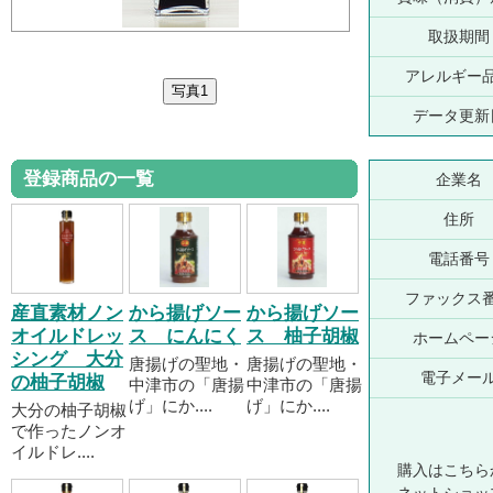
取扱期間
アレルギー
データ更新
登録商品の一覧
企業名
住所
電話番号
ファックス
産直素材ノン
から揚げソー
から揚げソー
オイルドレッ
ス にんにく
ス 柚子胡椒
ホームペー
シング 大分
唐揚げの聖地・
唐揚げの聖地・
電子メー
の柚子胡椒
中津市の「唐揚
中津市の「唐揚
げ」にか....
げ」にか....
大分の柚子胡椒
で作ったノンオ
イルドレ....
購入はこちら