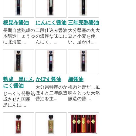
根昆布醤油
にんにく醤油
三年完熟醤油
長期自然熟成の
二段仕込み醤油
大分県産の丸大
本醸造しょうゆ
の濃厚な味にに
豆と小麦を使
に北海道....
んにく、....
い、足かけ....
熟成 黒にん
かぼす醤油
梅醤油
にく醤油
大分県特産のか
梅肉と鰹だし風
ぼすと二年醸造
味をとった天然
じっくり発酵熟
醤油を主....
醸造の醤....
成させた国産
黒にんに....