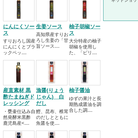
ネットショッ
にんにくソー
生姜ソース
柚子胡椒ソー
ス
ス
高知県産すりお
ろし生姜の「甘
すりおろし国産
大分特産の柚子
旨ソース....
にんにくとブラ
胡椒を使用し
ックペッ....
た、「ピリ....
産直素材 黒
漁醤(りょう
柚子醤油
酢たまねぎド
じゃん) 白
ゆずの果汁と長
レッシング
だし
期熟成醤油を調
合した調....
・甕壷仕込み自
鰹、昆布、椎茸
然発酵米黒酢
のだしとともに
鹿児島産<....
魚醤を使....