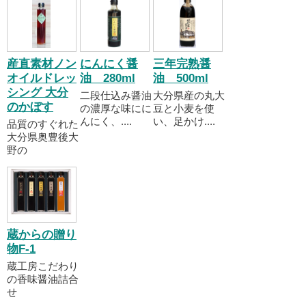
産直素材ノン
にんにく醤
三年完熟醤
オイルドレッ
油 280ml
油 500ml
シング 大分
二段仕込み醤油
大分県産の丸大
のかぼす
の濃厚な味にに
豆と小麦を使
んにく、....
い、足かけ....
品質のすぐれた
大分県奥豊後大
野の
蔵からの贈り
物F-1
蔵工房こだわり
の香味醤油詰合
せ