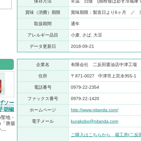
保存方法
常温 日陰 (開栓後は必ず冷蔵庫
賞味（消費）期限
賞味期限：製造日より6ヶ月 ／ 
取扱期間
通年
アレルギー品目
小麦, さば, 大豆
データ更新日
2018-09-21
企業名
有限会社 二反田醤油店中津工場
住所
〒871-0027 中津市上宮永955-1
電話番号
0979-22-2354
ファックス番号
0979-22-1420
げソー
子胡椒
ホームページ
http://www.nitanda.com/
の聖地・
電子メール
kurakobo@nitanda.com
の「唐揚
..
ご購入はこちらから 蔵工房(二反