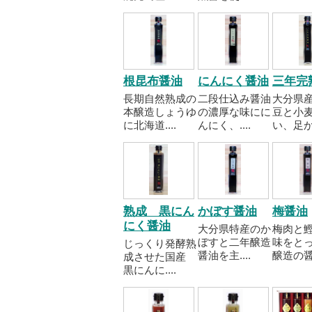
根昆布醤油
にんにく醤油
三年完
長期自然熟成の
二段仕込み醤油
大分県
本醸造しょうゆ
の濃厚な味にに
豆と小
に北海道....
んにく、....
い、足かけ
熟成 黒にん
かぼす醤油
梅醤油
にく醤油
大分県特産のか
梅肉と
ぼすと二年醸造
味をと
じっくり発酵熟
醤油を主....
醸造の醤..
成させた国産
黒にんに....