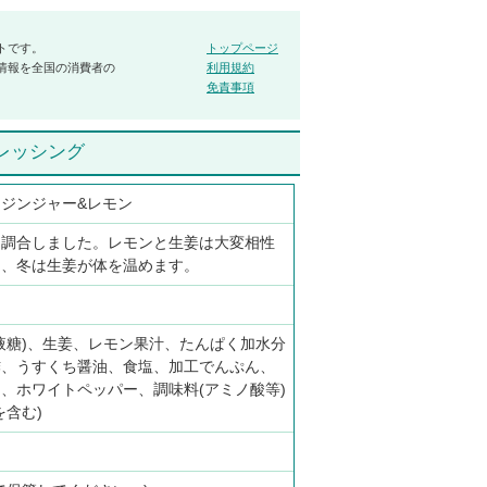
トです。
トップページ
情報を全国の消費者の
利用規約
免責事項
レッシング
 ジンジャー&レモン
を調合しました。レモンと生姜は大変相性
し、冬は生姜が体を温めます。
液糖)、生姜、レモン果汁、たんぱく加水分
酢、うすくち醤油、食塩、加工でんぷん、
、ホワイトペッパー、調味料(アミノ酸等)
を含む)