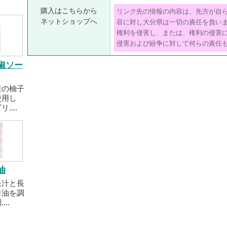
購入はこちらから
リンク先の情報の内容は、先方が自
ネットショップへ
容に対し大分県は一切の責任を負い
権利を侵害し、または、権利の侵害
侵害および紛争に対して何らの責任
椒ソー
産の柚子
使用し
....
油
果汁と長
醤油を調
..