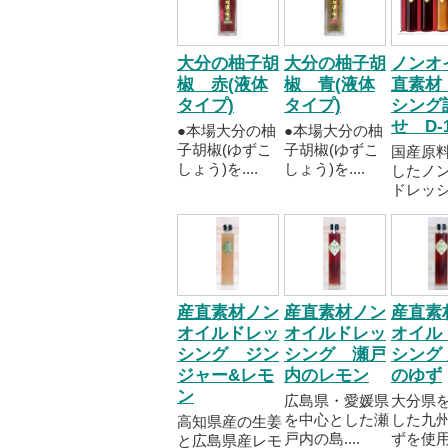
大分の柚子胡
大分の柚子胡
ノンオ
椒 赤(液体
椒 青(液体
直素材
タイプ)
タイプ)
シング
せ D-
●本場大分の柚
●本場大分の柚
子胡椒(ゆずこ
子胡椒(ゆずこ
国産原
しょう)を....
しょう)を....
したノ
ドレッシ..
産直素材ノン
産直素材ノン
産直素
オイルドレッ
オイルドレッ
オイル
シング ジン
シング 瀬戸
シング
ジャー&レモ
内のレモン
のゆず
ン
広島県・愛媛県
大分県
を中心とした瀬
した九
高知県産の生姜
戸内の島....
ずを使用..
と広島県産レモ