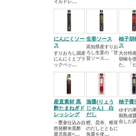
イルドレ....
にんにくソー
生姜ソース
柚子胡
ス
ス
高知県産すりお
ろし生姜の「甘
すりおろし国産
大分特
旨ソース....
にんにくとブラ
胡椒を
ックペッ....
た、「ピリ
産直素材 黒
漁醤(りょう
柚子醤
酢たまねぎド
じゃん) 白
ゆずの
レッシング
だし
期熟成
合した調..
・甕壷仕込み自
鰹、昆布、椎茸
然発酵米黒酢
のだしとともに
鹿児島産<....
魚醤を使....