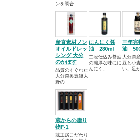
ンを調合....
産直素材ノン
にんにく醤
三年完
オイルドレッ
油 280ml
油 50
シング 大分
二段仕込み醤油
大分県
のかぼす
の濃厚な味にに
豆と小
んにく、....
い、足かけ
品質のすぐれた
大分県奥豊後大
野の
蔵からの贈り
物F-1
蔵工房こだわり