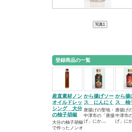
登録商品の一覧
産直素材ノン
から揚げソー
から揚
オイルドレッ
ス にんにく
ス 柚
シング 大分
唐揚げの聖地・
唐揚げ
の柚子胡椒
中津市の「唐揚
中津市
げ」にか....
げ」にか..
大分の柚子胡椒
で作ったノンオ