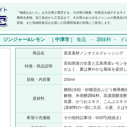
『物産おおいた』は大分県が運営する、大分県の物産・特産品を紹介するサイ
農林水産物、加工食品から工芸品まで、大分県のあらゆるジャンルの県産品の
皆様、また地域特産品をお探しの流通関係者の皆様にご提供します。
 ジンジャー&レモン
[
中津市
]
食品
－
調味料
－
ド
商品名
産直素材ノンオイルドレッシング
高知県産の生姜と広島県産レモン
特徴・商品説明
がよく、夏は爽やかな風味を提供
規格・内容量
200ml
糖類(水飴・砂糖混合ぶどう糖果糖
解物、米発酵調味料、高濃度醸造
原材料
魚醤、かつおエキス、こんぶエキス
(原材料の一部に大豆、小麦、さば
希望小売価格
その他特記事項：500円(税抜き)