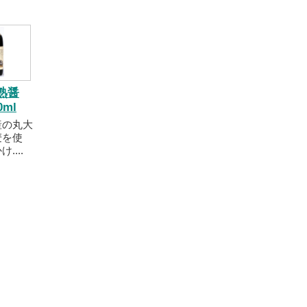
熟醤
0ml
産の丸大
麦を使
....