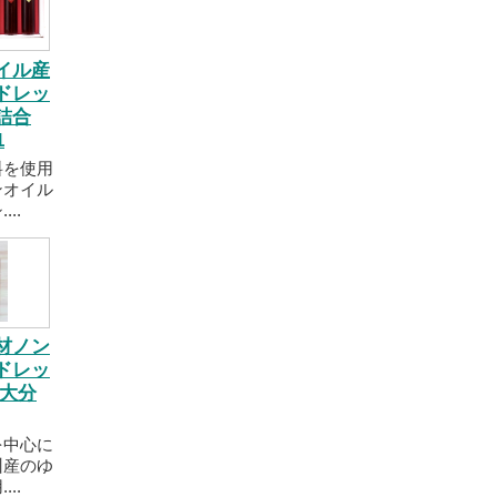
イル産
ドレッ
詰合
1
料を使用
ンオイル
..
材ノン
ドレッ
 大分
を中心に
州産のゆ
..