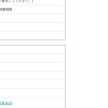
で保管してください。)
消費期限：
田醤油店)