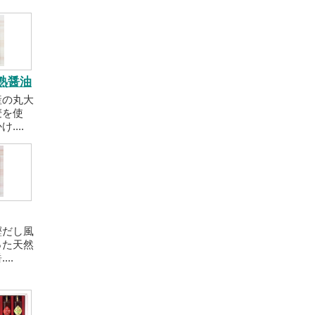
熟醤油
産の丸大
麦を使
....
鰹だし風
った天然
..