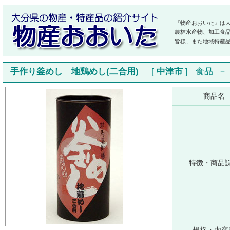
『物産おおいた』は
農林水産物、加工食
皆様、また地域特産
手作り釜めし 地鶏めし(二合用)
[
中津市
]
食品
商品名
特徴・商品