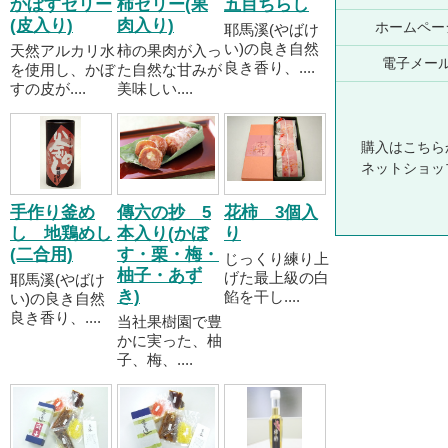
かぼすゼリー
柿ゼリー(果
五目ちらし
(皮入り)
肉入り)
ホームペー
耶馬溪(やばけ
い)の良き自然
天然アルカリ水
柿の果肉が入っ
電子メー
良き香り、....
を使用し、かぼ
た自然な甘みが
すの皮が....
美味しい....
購入はこちら
ネットショッ
手作り釜め
傳六の抄 5
花柿 3個入
し 地鶏めし
本入り(かぼ
り
(二合用)
す・栗・梅・
じっくり練り上
柚子・あず
げた最上級の白
耶馬溪(やばけ
き)
餡を干し....
い)の良き自然
良き香り、....
当社果樹園で豊
かに実った、柚
子、梅、....