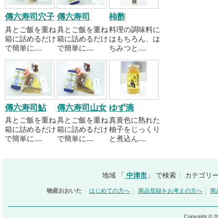
傳六寿司穴子
傳六寿司
柿酢
具とご飯を重ね
具とご飯を重ね
料理の調味料に
箱に詰めるだけ
箱に詰めるだけ
はもちろん、は
で簡単に....
で簡単に....
ちみつと....
傳六寿司鮎
傳六寿司山女
ゆず滴
具とご飯を重ね
具とご飯を重ね
真黄色に熟れた
箱に詰めるだけ
箱に詰めるだけ
柚子をじっくり
で簡単に....
で簡単に....
と煮込ん....
地域 「
中津市
」 で検索
カテゴリー
物産おおいた
はじめての方へ
商品登録をお考えの方へ
商
Copyright © 