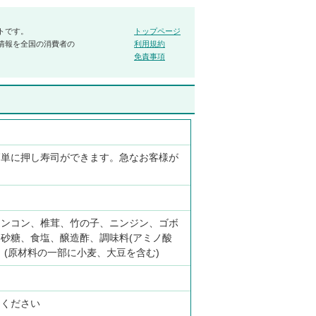
トです。
トップページ
情報を全国の消費者の
利用規約
免責事項
簡単に押し寿司ができます。急なお客様が
レンコン、椎茸、竹の子、ニンジン、ゴボ
砂糖、食塩、醸造酢、調味料(アミノ酸
)、(原材料の一部に小麦、大豆を含む)
てください