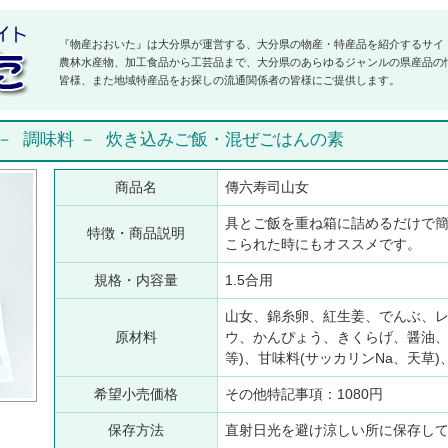
『物産おおいた』は大分県が運営する、大分県の物産・特産品を紹介するサイ
農林水産物、加工食品から工芸品まで、大分県のあらゆるジャンルの県産品の
皆様、また地域特産品をお探しの流通関係者の皆様にご提供します。
－
調味料
－
炊き込みご飯・混ぜごはんの素
商品名
傳六寿司山女
具とご飯を重ね箱に詰めるだけで
特徴・商品説明
こられた時にもオススメです。
規格・内容量
1.5合用
山女、錦糸卵、紅生姜、でんぶ、
原材料
ウ、かんぴょう、きくらげ、醤油、
等)、甘味料(サッカリンNa、天草
希望小売価格
その他特記事項：1080円
保存方法
直射日光を避け涼しい所に保存し