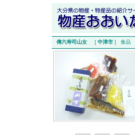
傳六寿司山女
[
中津市
]
食品