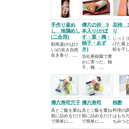
手作り釜め
傳六の抄 5
花柿 
し 地鶏めし
本入り(かぼ
り
(二合用)
す・栗・梅・
じっく
柚子・あず
げた最
耶馬溪(やばけ
き)
餡を干し..
い)の良き自然
良き香り、....
当社果樹園で豊
かに実った、柚
子、梅、....
傳六寿司穴子
傳六寿司
柿酢
具とご飯を重ね
具とご飯を重ね
料理の
箱に詰めるだけ
箱に詰めるだけ
はもち
で簡単に....
で簡単に....
ちみつと..