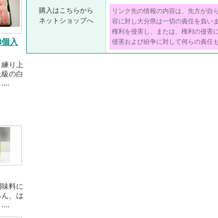
購入はこちらから
リンク先の情報の内容は、先方が自
ネットショップへ
容に対し大分県は一切の責任を負い
権利を侵害し、または、権利の侵害
3個入
侵害および紛争に対して何らの責任
り練り上
上級の白
..
調味料に
ろん、は
..