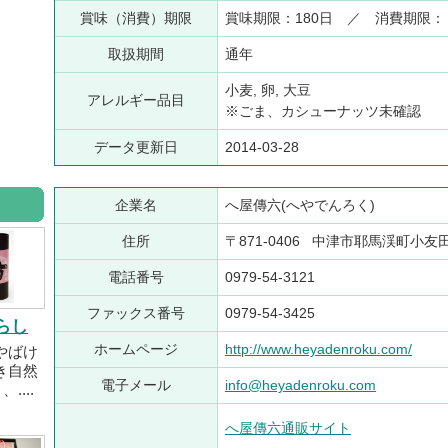
賞味（消費）期限
賞味期限：180日 ／ 消費期限
取扱期間
通年
小麦, 卵, 大豆
アレルギー品目
※ごま、カシューナッツ未確認
データ更新日
2014-03-28
企業名
へ屋傳六(へやでんろく)
住所
〒871-0406 中津市耶馬渓町小友田3
電話番号
0979-54-3121
ファックス番号
0979-54-3425
らし
ホームページ
http://www.heyadenroku.com/
やばけ
き自然
電子メール
info@heyadenroku.com
....
へ屋傳六通販サイト