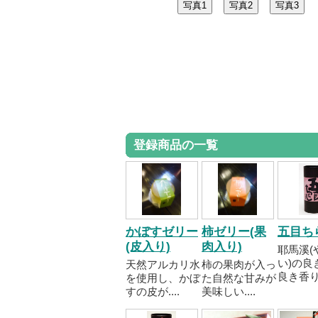
登録商品の一覧
かぼすゼリー
柿ゼリー(果
五目ち
(皮入り)
肉入り)
耶馬溪(
い)の良
天然アルカリ水
柿の果肉が入っ
良き香り、
を使用し、かぼ
た自然な甘みが
すの皮が....
美味しい....