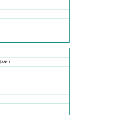
：
38-1