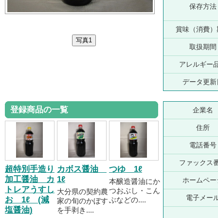
保存方法
賞味（消費）
取扱期間
アレルギー
データ更新
登録商品の一覧
企業名
住所
電話番号
ファックス
超特別手造り
カボス醤油
つゆ 1ℓ
加工醤油 カ
1ℓ
ホームペー
本醸造醤油にか
トレアうすし
つおぶし・こん
大分県の契約農
電子メー
お 1ℓ (減
ぶなどの....
家の旬のかぼす
塩醤油)
を手剥き....