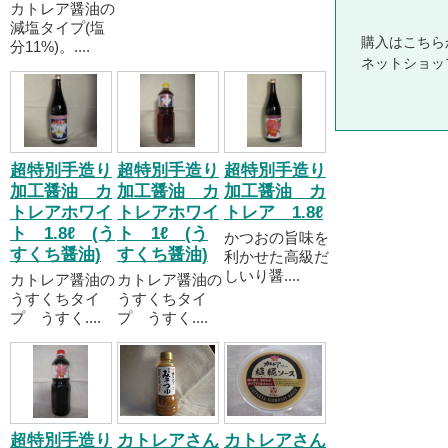
カトレア醤油の
減塩タイプ(塩
購入はこちら
分11%)。....
ネットショッ
超特別手造り
超特別手造り
超特別手造り
加工醤油 カ
加工醤油 カ
加工醤油 カ
トレアホワイ
トレアホワイ
トレア 1.8ℓ
ト 1.8ℓ (う
ト 1ℓ (う
かつおの旨味を
すくち醤油)
すくち醤油)
利かせた高級だ
しいり醤....
カトレア醤油の
カトレア醤油の
うすくちタイ
うすくちタイ
プ うすく....
プ うすく....
超特別手造り
カトレアさん
カトレアさん