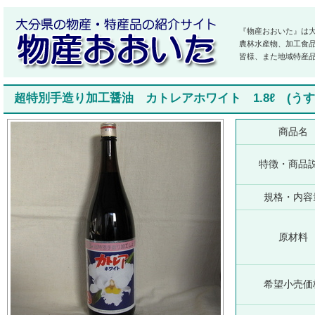
『物産おおいた』は
農林水産物、加工食
皆様、また地域特産
超特別手造り加工醤油 カトレアホワイト 1.8ℓ (う
商品名
特徴・商品
規格・内容
原材料
希望小売価