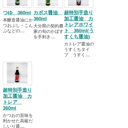
つゆ 360ml
カボス醤油
超特別手造り
360ml
加工醤油 カ
本醸造醤油にか
トレアホワイ
つおぶし・こん
大分県の契約農
ト 360ml(う
ぶなどの....
家の旬のかぼす
すくち醤油)
を手剥き....
カトレア醤油の
うすくちタイ
プ うすく....
超特別手造り
加工醤油 カ
トレア
360ml
かつおの旨味を
利かせた高級だ
しいり醤....