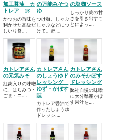
加工醤油 カ
の万能みそつ
の塩麹ソース
トレア 1ℓ
ゆ
しっかり麹の甘
さを引き出すこ
かつおの旨味を
つけ麺、しゃぶ
とによっ....
利かせた高級だ
しゃぶなどにつ
しいり醤....
けて。野....
カトレアさん
カトレアさん
カトレアさん
の元気みそ
のしょうゆド
のみそかぼす
レッシング
ドレッシング
紅麹入りの味噌
ゆず・かぼす
に、はちみつ・
弊社自慢の味噌
味
ごま・ニ....
に大分県産かぼ
す果汁を....
カトレア醤油で
作ったしょうゆ
ドレッシ....