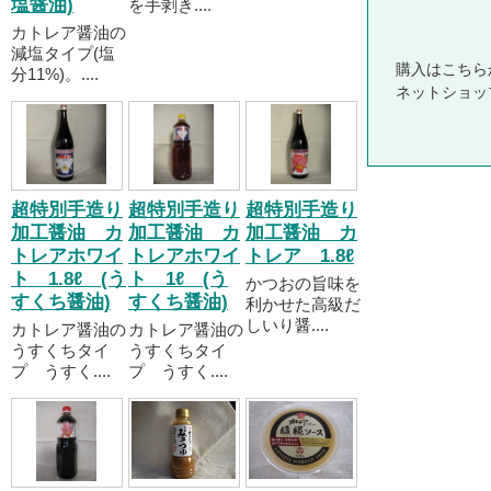
塩醤油)
を手剥き....
カトレア醤油の
減塩タイプ(塩
購入はこちら
分11%)。....
ネットショッ
超特別手造り
超特別手造り
超特別手造り
加工醤油 カ
加工醤油 カ
加工醤油 カ
トレアホワイ
トレアホワイ
トレア 1.8ℓ
ト 1.8ℓ (う
ト 1ℓ (う
かつおの旨味を
すくち醤油)
すくち醤油)
利かせた高級だ
しいり醤....
カトレア醤油の
カトレア醤油の
うすくちタイ
うすくちタイ
プ うすく....
プ うすく....