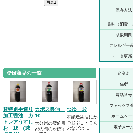
保存方法
賞味（消費）
取扱期間
アレルギー
データ更新
登録商品の一覧
企業名
住所
電話番号
ファックス
超特別手造り
カボス醤油
つゆ 1ℓ
加工醤油 カ
1ℓ
ホームペー
本醸造醤油にか
トレアうすし
つおぶし・こん
大分県の契約農
電子メー
お 1ℓ (減
ぶなどの....
家の旬のかぼす