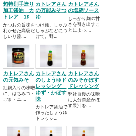
超特別手造り
カトレアさん
カトレアさん
加工醤油 カ
の万能みそつ
の塩麹ソース
トレア 1ℓ
ゆ
しっかり麹の甘
さを引き出すこ
かつおの旨味を
つけ麺、しゃぶ
とによっ....
利かせた高級だ
しゃぶなどにつ
しいり醤....
けて。野....
カトレアさん
カトレアさん
カトレアさん
の元気みそ
のしょうゆド
のみそかぼす
レッシング
ドレッシング
紅麹入りの味噌
ゆず・かぼす
に、はちみつ・
弊社自慢の味噌
味
ごま・ニ....
に大分県産かぼ
す果汁を....
カトレア醤油で
作ったしょうゆ
ドレッシ....