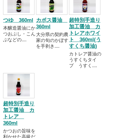
つゆ 360ml
カボス醤油
超特別手造り
360ml
加工醤油 カ
本醸造醤油にか
トレアホワイ
つおぶし・こん
大分県の契約農
ト 360ml(う
ぶなどの....
家の旬のかぼす
すくち醤油)
を手剥き....
カトレア醤油の
うすくちタイ
プ うすく....
超特別手造り
加工醤油 カ
トレア
360ml
かつおの旨味を
利かせた高級だ