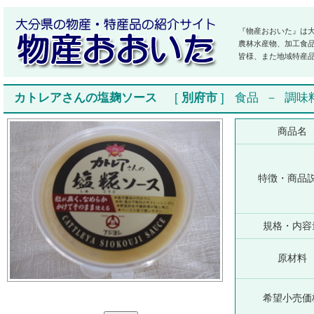
『物産おおいた』は
農林水産物、加工食
皆様、また地域特産
カトレアさんの塩麹ソース
[
別府市
]
食品
－
調味
商品名
特徴・商品
規格・内容
原材料
希望小売価