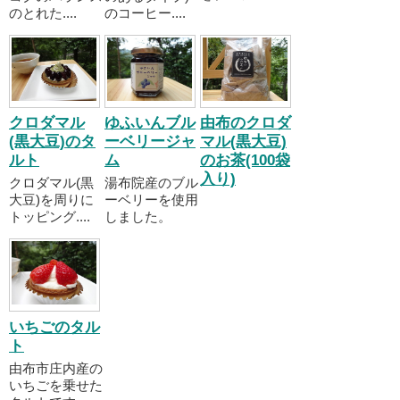
のとれた....
のコーヒー....
クロダマル
ゆふいんブル
由布のクロダ
(黒大豆)のタ
ーベリージャ
マル(黒大豆)
ルト
ム
のお茶(100袋
入り)
クロダマル(黒
湯布院産のブル
大豆)を周りに
ーベリーを使用
トッピング....
しました。
いちごのタル
ト
由布市庄内産の
いちごを乗せた