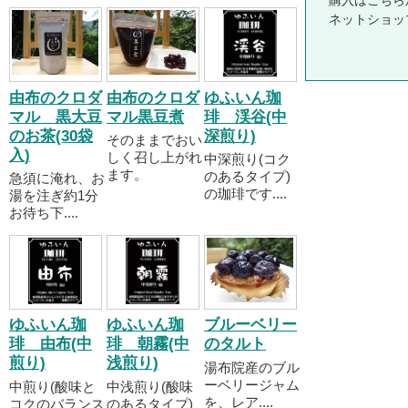
購入はこちら
ネットショッ
由布のクロダ
由布のクロダ
ゆふいん珈
マル 黒大豆
マル黒豆煮
琲 渓谷(中
のお茶(30袋
深煎り)
そのままでおい
入)
しく召し上がれ
中深煎り(コク
ます。
のあるタイプ)
急須に淹れ、お
の珈琲です....
湯を注ぎ約1分
お待ち下....
ゆふいん珈
ゆふいん珈
ブルーベリー
琲 由布(中
琲 朝霧(中
のタルト
煎り)
浅煎り)
湯布院産のブル
ーベリージャム
中煎り(酸味と
中浅煎り(酸味
を、レア....
コクのバランス
のあるタイプ)