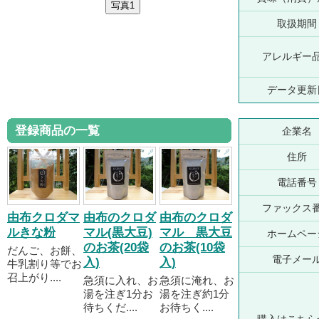
取扱期間
アレルギー
データ更新
登録商品の一覧
企業名
住所
電話番号
ファックス
由布クロダマ
由布のクロダ
由布のクロダ
ルきな粉
マル(黒大豆)
マル 黒大豆
ホームペー
のお茶(20袋
のお茶(10袋
だんご、お餅、
電子メー
入)
入)
牛乳割り等でお
召上がり....
急須に入れ、お
急須に淹れ、お
湯を注ぎ1分お
湯を注ぎ約1分
待ちくだ....
お待ちく....