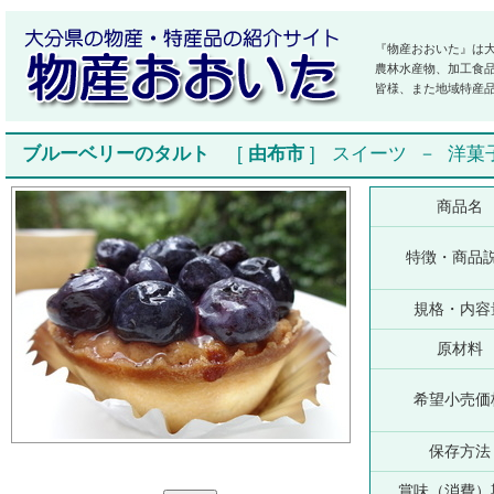
『物産おおいた』は
農林水産物、加工食
皆様、また地域特産
ブルーベリーのタルト
[
由布市
]
スイーツ
－
洋菓
商品名
特徴・商品
規格・内容
原材料
希望小売価
保存方法
賞味（消費）