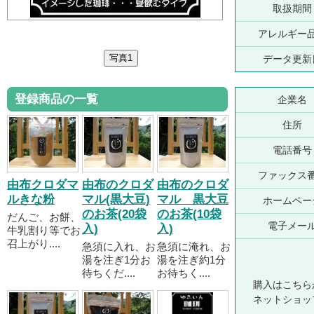
取扱期間
アレルギー
データ更新
登録商品の一覧
企業名
住所
電話番号
ファックス
由布クロダマ
由布のクロダ
由布のクロダ
ルきな粉
マル(黒大豆)
マル 黒大豆
ホームペー
のお茶(20袋
のお茶(10袋
だんご、お餅、
電子メー
入)
入)
牛乳割り等でお
召上がり....
急須に入れ、お
急須に淹れ、お
湯を注ぎ1分お
湯を注ぎ約1分
待ちくだ....
お待ちく....
購入はこちら
ネットショッ