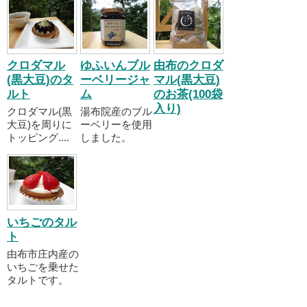
クロダマル
ゆふいんブル
由布のクロダ
(黒大豆)のタ
ーベリージャ
マル(黒大豆)
ルト
ム
のお茶(100袋
入り)
クロダマル(黒
湯布院産のブル
大豆)を周りに
ーベリーを使用
トッピング....
しました。
いちごのタル
ト
由布市庄内産の
いちごを乗せた
タルトです。