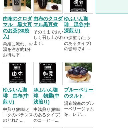
由布のクロダ
由布のクロダ
ゆふいん珈
マル 黒大豆
マル黒豆煮
琲 渓谷(中
のお茶(30袋
深煎り)
そのままでおい
入)
しく召し上がれ
中深煎り(コク
ます。
のあるタイプ)
急須に淹れ、お
の珈琲です....
湯を注ぎ約1分
お待ち下....
ゆふいん珈
ゆふいん珈
ブルーベリー
琲 由布(中
琲 朝霧(中
のタルト
煎り)
浅煎り)
湯布院産のブル
ーベリージャム
中煎り(酸味と
中浅煎り(酸味
を、レア....
コクのバランス
のあるタイプ)
のとれた....
のコーヒー....