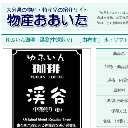
『物産おおいた』は
農林水産物、加工食
皆様、また地域特産
ゆふいん珈琲 渓谷(中深煎り)
[
由布市
]
水・ソフ
商品名
特徴・商品
規格・内容
原材料
希望小売価
保存方法
賞味（消費）