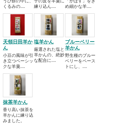
うひ餅の中に、
子の皮を羊羹に
「かぼす」をき
くるみの....
練り込ん....
め細かな羊....
天領日田羊か
塩羊かん
ブルーベリー
ん
羊かん
厳選された塩と
羊かんの、絶妙
小豆の風味が引
野生種のブルー
な配合に....
き立つベーシッ
ベリーをペース
クな羊羹....
トにし、....
抹茶羊かん
香り高い抹茶を
羊かんに練り込
みました。