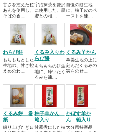
甘さを控えた粒
宇治抹茶を贅沢
自慢の餅生地
あんを使用し、
に使用した、黒
に、柚子皮のペ
そばの香....
蜜との相....
ーストを練....
わらび餅
くるみ入りわ
くるみ羊かん
らび餅
もちもちとした
羊羹生地の上に
生地の、甘さ控
刻んだくるみの
もちもちの餅生
えめのわ....
実をのせ....
地に、砕いたく
るみを練....
くるみ餅 巻
柚子羊かん
かぼす羊か
紙
箱入り
ん 箱入り
練り上げたぎゅ
甘露煮にした柚
大分県特産品