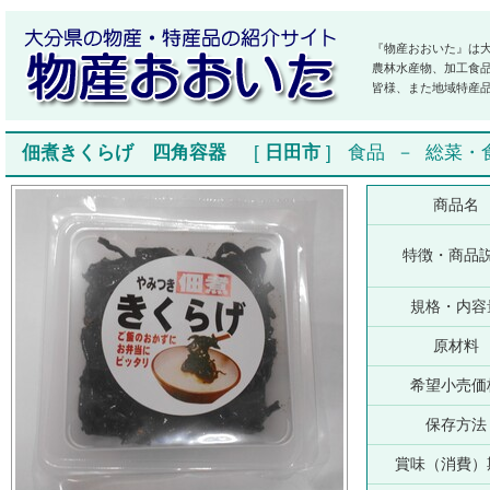
『物産おおいた』は
農林水産物、加工食
皆様、また地域特産
佃煮きくらげ 四角容器
[
日田市
]
食品
－
総菜・
商品名
特徴・商品
規格・内容
原材料
希望小売価
保存方法
賞味（消費）