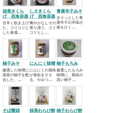
佃煮きくら
しそきくら
青唐辛子みそ
げ 四角容器
げ 四角容器
きりっとした青
唐辛子の辛味が
甘辛く炊き上げ
爽やかなしその
後をひく....
た、コリコリと
香り漂う、コリ
した食感....
コリとし....
柚子みそ
にんにく味噌
柚子もろみ
厳選した味噌に
にんにくの風味
厳選したもろみ
国産の柚子を配
が食欲をそそ
味噌に、風味の
合した、....
る、やみつ....
高い柚子....
そば饅頭
抹茶わらび餅
柚子わらび餅