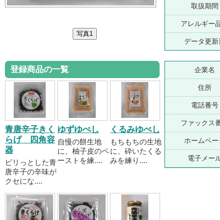
取扱期間
アレルギー
データ更新
登録商品の一覧
企業名
住所
電話番号
ファックス
青唐辛子きく
ゆずゆべし
くるみゆべし
らげ 四角容
ホームペー
自慢の餅生地
もちもちの生地
器
に、柚子皮のペ
に、砕いたくる
電子メー
ーストを練....
みを練り....
ピリっとした青
唐辛子の辛味が
クセにな....