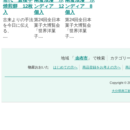
名代 豊後手
南蛮浪漫 ボ
南蛮浪漫 ボ
焼煎餅 12枚
ンディア 12
ンディア 8
入
個入
個入
古来よりの手法
第24回全日本
第24回全日本
を今日に伝え
菓子大博覧会
菓子大博覧会
る、
「世界洋菓
「世界洋菓
....
子....
子....
地域 「
由布市
」 で検索
カテゴリー
物産おおいた
はじめての方へ
商品登録をお考えの方へ
商
Copyright © 
大分県商工