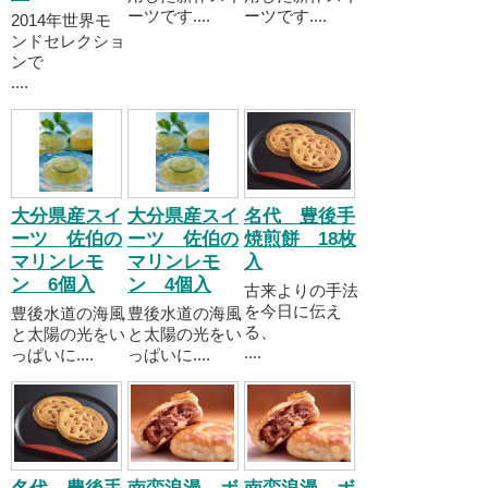
ーツです....
ーツです....
2014年世界モ
ンドセレクショ
ンで
....
大分県産スイ
大分県産スイ
名代 豊後手
ーツ 佐伯の
ーツ 佐伯の
焼煎餅 18枚
マリンレモ
マリンレモ
入
ン 6個入
ン 4個入
古来よりの手法
を今日に伝え
豊後水道の海風
豊後水道の海風
る、
と太陽の光をい
と太陽の光をい
....
っぱいに....
っぱいに....