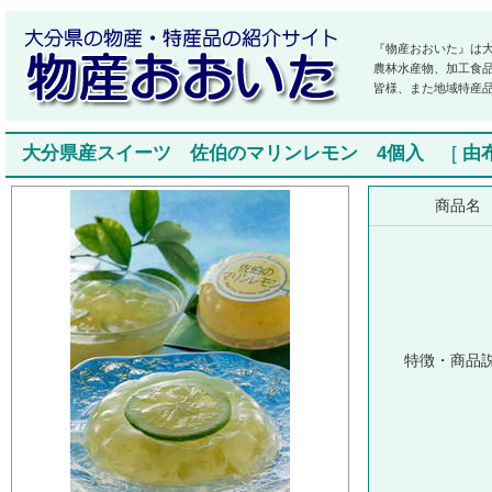
『物産おおいた』は
農林水産物、加工食
皆様、また地域特産
大分県産スイーツ 佐伯のマリンレモン 4個入
[
由
商品名
特徴・商品