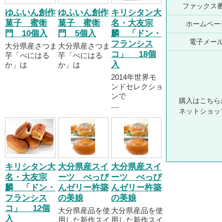
ファックス
ゆふいん創作
ゆふいん創作
キリシタン大
菓子 蜜衛
菓子 蜜衛
名・大友宗
ホームペー
門 10個入
門 5個入
麟 「ドン・
電子メー
フランシス
大分県産さつま
大分県産さつま
コ」 18個
芋「べにはる
芋「べにはる
入
か」は
か」は
2014年世界モ
ンドセレクショ
ンで
購入はこちら
....
ネットショッ
キリシタン大
大分県産スイ
大分県産スイ
名・大友宗
ーツ べっぴ
ーツ べっぴ
麟 「ドン・
んゼリー杵築
んゼリー杵築
フランシス
の美娘
の美娘
コ」 12個
大分県産品を使
大分県産品を使
入
用した新作スイ
用した新作スイ